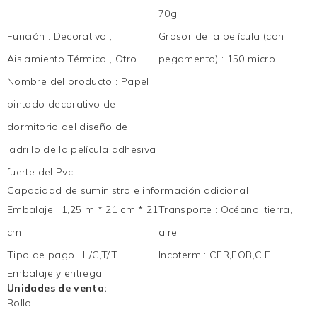
70g
Función
:
Decorativo ,
Grosor de la película (con
Aislamiento Térmico , Otro
pegamento)
:
150 micro
Nombre del producto
:
Papel
pintado decorativo del
dormitorio del diseño del
ladrillo de la película adhesiva
fuerte del Pvc
Capacidad de suministro e información adicional
Embalaje
:
1,25 m * 21 cm * 21
Transporte
:
Océano, tierra,
cm
aire
Tipo de pago
:
L/C,T/T
Incoterm
:
CFR,FOB,CIF
Embalaje y entrega
Unidades de venta:
Rollo