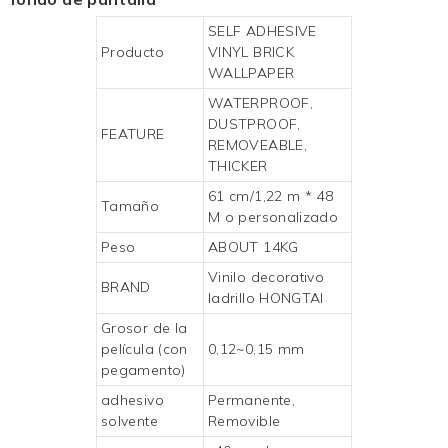
SELF ADHESIVE
Producto
VINYL
BRICK
WALLPAPER
WATERPROOF,
DUSTPROOF,
FEATURE
REMOVEABLE,
THICKER
61 cm/1,22 m * 48
Tamaño
M o personalizado
Peso
ABOUT 14KG
Vinilo decorativo
BRAND
ladrillo HONGTAI
Grosor de la
película (con
0,12~0,15 mm
pegamento)
adhesivo
Permanente,
solvente
Removible