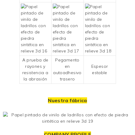
A prueba de
Pegamento
rayones y
en
Espesor
resistencia a
autoadhesivo
estable
la abrasión
trasero
Nuestra fábrica
COMPANY PROFILE