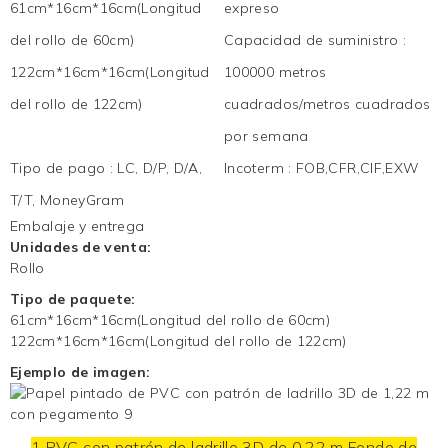
61cm*16cm*16cm(Longitud
expreso
del rollo de 60cm)
Capacidad de suministro
:
122cm*16cm*16cm(Longitud
100000 metros
del rollo de 122cm)
cuadrados/metros cuadrados
por semana
Tipo de pago
:
LC, D/P, D/A,
Incoterm
:
FOB,CFR,CIF,EXW
T/T, MoneyGram
Embalaje y entrega
Unidades de venta:
Rollo
Tipo de paquete:
61cm*16cm*16cm(Longitud del rollo de 60cm)
122cm*16cm*16cm(Longitud del rollo de 122cm)
Ejemplo de imagen:
1
PVC con patrón de ladrillo 3D de 0,22 m
Fondo de