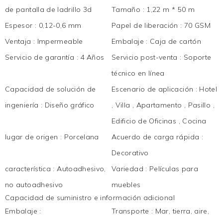
de pantalla de ladrillo 3d
Tamaño
:
1,22 m * 50 m
Espesor
:
0,12-0,6 mm
Papel de liberación
:
70 GSM
Ventaja
:
Impermeable
Embalaje
:
Caja de cartón
Servicio de garantía
:
4 Años
Servicio post-venta
:
Soporte
técnico en línea
Capacidad de solución de
Escenario de aplicación
:
Hotel
ingeniería
:
Diseño gráfico
, Villa , Apartamento , Pasillo ,
Edificio de Oficinas , Cocina
lugar de origen
:
Porcelana
Acuerdo de carga rápida
:
Decorativo
característica
:
Autoadhesivo,
Variedad
:
Películas para
no autoadhesivo
muebles
Capacidad de suministro e información adicional
Embalaje
:
Transporte
:
Mar, tierra, aire,