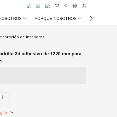
 NOSOTROS
PORQUE NOSOTROS
VIDEO
RE
coración de interiores
adrillo 3d adhesivo de 1220 mm para
es
egión