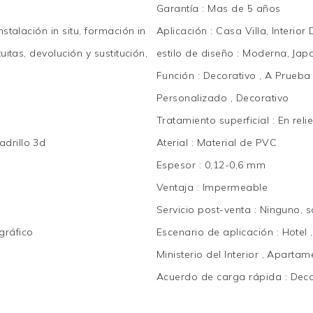
Garantía
:
Mas de 5 años
nstalación in situ, formación in
Aplicación
:
Casa Villa, Interior
uitas, devolución y sustitución,
estilo de diseño
:
Moderna, Japo
Función
:
Decorativo , A Prueba 
Personalizado , Decorativo
Tratamiento superficial
:
En reli
adrillo 3d
Aterial
:
Material de PVC
Espesor
:
0,12-0,6 mm
Ventaja
:
Impermeable
Servicio post-venta
:
Ninguno, s
gráfico
Escenario de aplicación
:
Hotel 
Ministerio del Interior , Apartam
Acuerdo de carga rápida
:
Deco