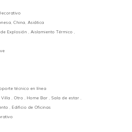
 Decorativo
nesa, China, Asiática
de Explosión , Aislamiento Térmico ,
eve
oporte técnico en línea
, Villa , Otro , Home Bar , Sala de estar ,
ento , Edificio de Oficinas
rativo