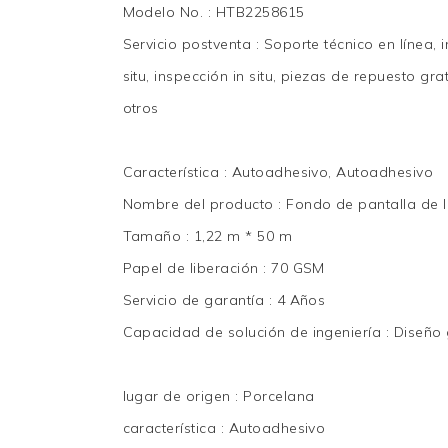
Modelo No.
:
HTB2258615
Servicio postventa
:
Soporte técnico en línea, i
situ, inspección in situ, piezas de repuesto grat
otros
Característica
:
Autoadhesivo, Autoadhesivo
Nombre del producto
:
Fondo de pantalla de l
Tamaño
:
1,22 m * 50 m
Papel de liberación
:
70 GSM
Servicio de garantía
:
4 Años
Capacidad de solución de ingeniería
:
Diseño 
lugar de origen
:
Porcelana
característica
:
Autoadhesivo