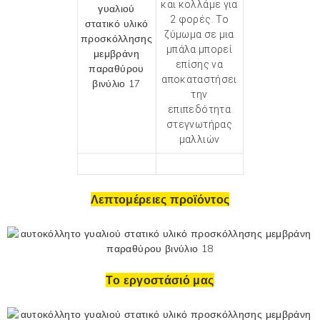
και κολλάμε για
2 φορές. Το
ζύμωμα σε μια
μπάλα μπορεί
επίσης να
αποκαταστήσει
την
επιπεδότητα
στεγνωτήρας
μαλλιών
Λεπτομέρειες προϊόντος
Το εργοστάσιό μας