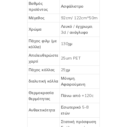
Βαθμός
Ασφάλιστρο
προϊόντος
Μέγεθος
92cm/ 122cm*50m
Λευκό / έγχρωμο,
Χρώμα
3d / ανάγλυφο
Πάχος φιλμ (με
130χμ
κόλλα)
Απελευθερώστε
25um PET
χαρτί
Πάχος κόλλας
25χμ
Μόνιμη,
διαλυτική κόλλα
Αφαιρούμενη
Θερμοκρασία
Πάνω από +120c
θερμότητας
Εσωτερικό 5-8
Ανθεκτικότητα
ετών
Στατική πρόσφυση