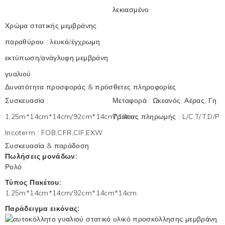
λεκιασμένο
Χρώμα στατικής μεμβράνης
παραθύρου
:
λευκό/έγχρωμη
εκτύπωση/ανάγλυφη μεμβράνη
γυαλιού
Δυνατότητα προσφοράς & πρόσθετες πληροφορίες
Συσκευασία
:
Μεταφορά
:
Ωκεανός, Αέρας, Γη
1,25m*14cm*14cm/92cm*14cm*14cm
Τρόπος πληρωμής
:
L/C,T/T,D/P
Incoterm
:
FOB,CFR,CIF,EXW
Συσκευασία & παράδοση
Πωλήσεις μονάδων:
Ρολό
Τύπος Πακέτου:
1,25m*14cm*14cm/92cm*14cm*14cm
Παράδειγμα εικόνας: