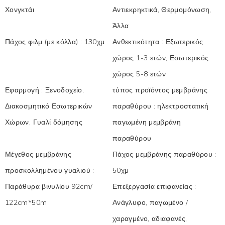
Χονγκτάι
Αντιεκρηκτικά, Θερμομόνωση,
Άλλα
Πάχος φιλμ (με κόλλα)
:
130χμ
Ανθεκτικότητα
:
Εξωτερικός
χώρος 1-3 ετών, Εσωτερικός
χώρος 5-8 ετών
Εφαρμογή
:
Ξενοδοχείο,
τύπος προϊόντος μεμβράνης
Διακοσμητικό Εσωτερικών
παραθύρου
:
ηλεκτροστατική
Χώρων, Γυαλί δόμησης
παγωμένη μεμβράνη
παραθύρου
Μέγεθος μεμβράνης
Πάχος μεμβράνης παραθύρου
:
προσκολλημένου γυαλιού
:
50χμ
Παράθυρα βινυλίου 92cm/
Επεξεργασία επιφανείας
:
122cm*50m
Ανάγλυφο, παγωμένο /
χαραγμένο, αδιαφανές,