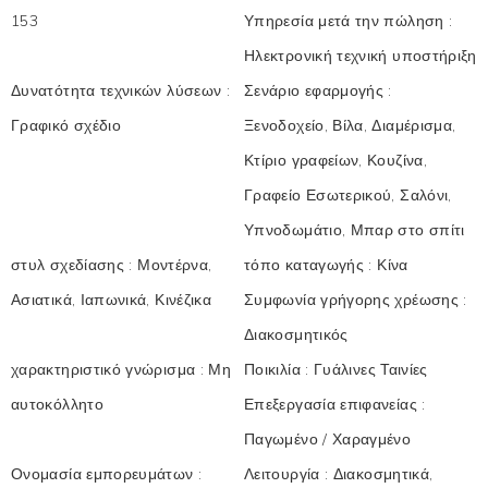
153
Υπηρεσία μετά την πώληση
:
Ηλεκτρονική τεχνική υποστήριξη
Δυνατότητα τεχνικών λύσεων
:
Σενάριο εφαρμογής
:
Γραφικό σχέδιο
Ξενοδοχείο, Βίλα, Διαμέρισμα,
Κτίριο γραφείων, Κουζίνα,
Γραφείο Εσωτερικού, Σαλόνι,
Υπνοδωμάτιο, Μπαρ στο σπίτι
στυλ σχεδίασης
:
Μοντέρνα,
τόπο καταγωγής
:
Κίνα
Ασιατικά, Ιαπωνικά, Κινέζικα
Συμφωνία γρήγορης χρέωσης
:
Διακοσμητικός
χαρακτηριστικό γνώρισμα
:
Μη
Ποικιλία
:
Γυάλινες Ταινίες
αυτοκόλλητο
Επεξεργασία επιφανείας
:
Παγωμένο / Χαραγμένο
Ονομασία εμπορευμάτων
:
Λειτουργία
:
Διακοσμητικά,