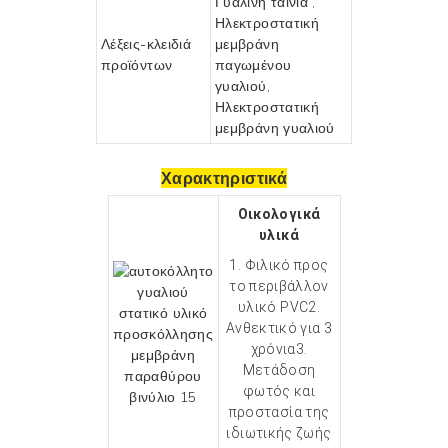
Γυάλινη ταινία
,
Ηλεκτροστατική
Λέξεις-κλειδιά
μεμβράνη
προϊόντων
παγωμένου
γυαλιού,
Ηλεκτροστατική
μεμβράνη γυαλιού
Χαρακτηριστικά
Οικολογικά
υλικά
1. Φιλικό προς
το περιβάλλον
υλικό PVC2.
Ανθεκτικό για 3
χρόνια3.
Μετάδοση
φωτός και
προστασία της
ιδιωτικής ζωής