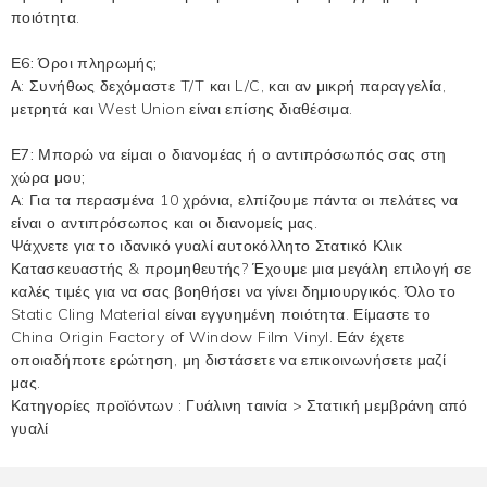
ποιότητα.
Ε6: Όροι πληρωμής;
Α: Συνήθως δεχόμαστε T/T και L/C, και αν μικρή παραγγελία,
μετρητά και West Union είναι επίσης διαθέσιμα.
Ε7: Μπορώ να είμαι ο διανομέας ή ο αντιπρόσωπός σας στη
χώρα μου;
Α: Για τα περασμένα 10 χρόνια, ελπίζουμε πάντα οι πελάτες να
είναι ο αντιπρόσωπος και οι διανομείς μας.
Ψάχνετε για το ιδανικό γυαλί αυτοκόλλητο Στατικό Κλικ
Κατασκευαστής & προμηθευτής? Έχουμε μια μεγάλη επιλογή σε
καλές τιμές για να σας βοηθήσει να γίνει δημιουργικός. Όλο το
Static Cling Material είναι εγγυημένη ποιότητα. Είμαστε το
China Origin Factory of Window Film Vinyl. Εάν έχετε
οποιαδήποτε ερώτηση, μη διστάσετε να επικοινωνήσετε μαζί
μας.
Κατηγορίες προϊόντων :
Γυάλινη ταινία
>
Στατική μεμβράνη από
γυαλί