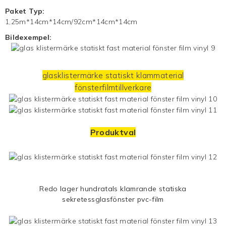
Paket Typ:
1,25m*14cm*14cm/92cm*14cm*14cm
Bildexempel:
glasklistermärke statiskt klammaterial
fönsterfilmtillverkare
Produktval
Redo lager hundratals klamrande statiska
sekretessglasfönster pvc-film