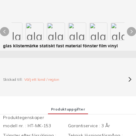
glas klistermärke statiskt fast material fönster film vinyl
Skickad till:
Välj ett land / region
Produktuppgifter
Produktegenskaper
modell nr.
:
HT-MK-153
Garantiservice
:
3 År
Tjänster efter försäljning
:
Teknisk lösningsförmåga
: