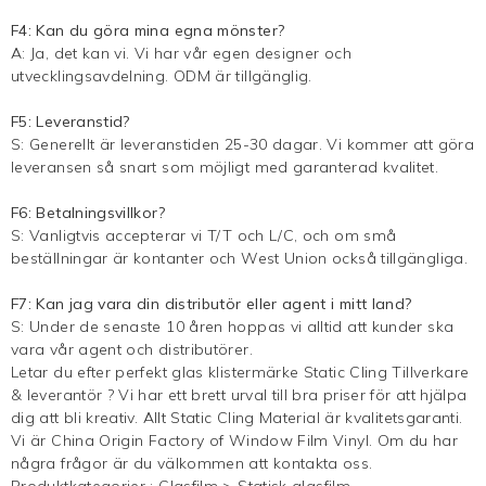
F4: Kan du göra mina egna mönster?
A: Ja, det kan vi. Vi har vår egen designer och
utvecklingsavdelning. ODM är tillgänglig.
F5: Leveranstid?
S: Generellt är leveranstiden 25-30 dagar. Vi kommer att göra
leveransen så snart som möjligt med garanterad kvalitet.
F6: Betalningsvillkor?
S: Vanligtvis accepterar vi T/T och L/C, och om små
beställningar är kontanter och West Union också tillgängliga.
F7: Kan jag vara din distributör eller agent i mitt land?
S: Under de senaste 10 åren hoppas vi alltid att kunder ska
vara vår agent och distributörer.
Letar du efter perfekt glas klistermärke Static Cling Tillverkare
& leverantör ? Vi har ett brett urval till bra priser för att hjälpa
dig att bli kreativ. Allt Static Cling Material är kvalitetsgaranti.
Vi är China Origin Factory of Window Film Vinyl. Om du har
några frågor är du välkommen att kontakta oss.
Produktkategorier :
Glasfilm
>
Statisk glasfilm