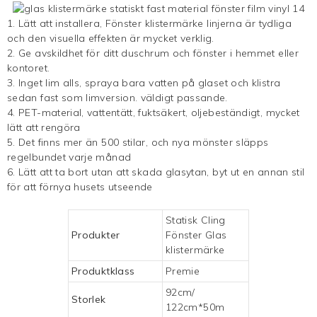
1. Lätt att installera,
Fönster klistermärke
linjerna är tydliga
och den visuella effekten är mycket verklig.
2. Ge avskildhet för ditt duschrum och fönster i hemmet eller
kontoret.
3. Inget lim alls, spraya bara vatten på glaset och klistra
sedan fast som limversion. väldigt passande.
4. PET-material, vattentätt, fuktsäkert, oljebeständigt, mycket
lätt att rengöra
5. Det finns mer än 500 stilar, och nya mönster släpps
regelbundet varje månad
6. Lätt att ta bort utan att skada glasytan, byt ut en annan stil
för att förnya husets utseende
Statisk Cling
Produkter
Fönster
Glas
klistermärke
Produktklass
Premie
92cm/
Storlek
122cm*50m