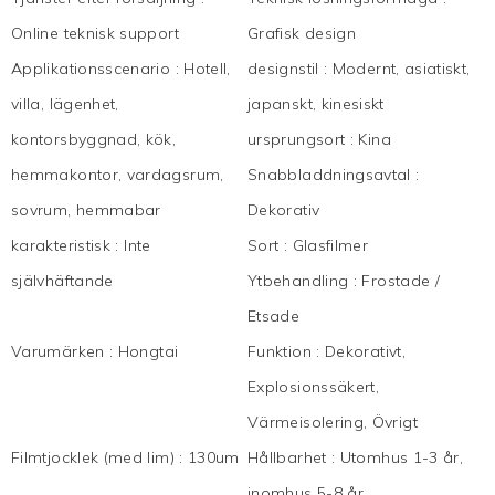
Online teknisk support
Grafisk design
Applikationsscenario
:
Hotell,
designstil
:
Modernt, asiatiskt,
villa, lägenhet,
japanskt, kinesiskt
kontorsbyggnad, kök,
ursprungsort
:
Kina
hemmakontor, vardagsrum,
Snabbladdningsavtal
:
sovrum, hemmabar
Dekorativ
karakteristisk
:
Inte
Sort
:
Glasfilmer
självhäftande
Ytbehandling
:
Frostade /
Etsade
Varumärken
:
Hongtai
Funktion
:
Dekorativt,
Explosionssäkert,
Värmeisolering, Övrigt
Filmtjocklek (med lim)
:
130um
Hållbarhet
:
Utomhus 1-3 år,
inomhus 5-8 år