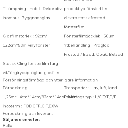
Tillämpning
:
Hotell, Dekorativt
produkttyp fönsterfilm
:
inomhus, Byggnadsglas
elektrostatisk frostad
fönsterfilm
Glasfilmstorlek
:
92cm/
Fönsterfilmtjocklek
:
50um
122cm*50m vinylfönster
Ytbehandling
:
Präglad,
Frostad / Etsad, Opak, Betsad
Statisk Cling fönsterfilm färg
:
vit/färgtryck/präglad glasfilm
Försörjningsförmåga och ytterligare information
Förpackning
:
Transporter
:
Hav, luft, land
1,25m*14cm*14cm/92cm*14cm*14cm
Betalnings typ
:
L/C,T/T,D/P
Incoterm
:
FOB,CFR,CIF,EXW
Förpackning och leverans
Säljande enheter:
Rulla