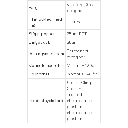
Vit / färg, 3d /
Färg
präglad
Filmtjocklek (med
130um
lim)
Släpp papper
25um PET
Limtjocklek
25um
Permanent,
lösningsmedelslim
avtagbar
Värmetemperatur
Mer än +120c
Hållbarhet
Inomhus 5-8 år
Statisk Cling
Glasfilm
,
Frostad
Produktnyckelord
elektrostatisk
glasfilm,
elektrostatisk
glasfilm