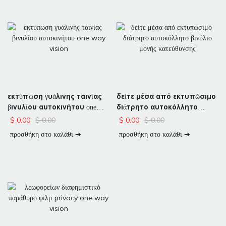
εκτύπωση γυάλινης ταινίας
δείτε μέσα από εκτυπώσιμο
βινυλίου αυτοκινήτου one
διάτρητο αυτοκόλλητο
way vision
βινύλιο μονής κατεύθυνσης
$
0.00
$
0.00
$
0.00
$
0.00
προσθήκη στο καλάθι ➔
προσθήκη στο καλάθι ➔