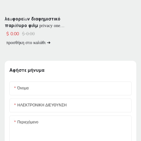
λεωφορείων διαφημιστικό
παράθυρο φιλμ privacy one
way vision
$
0.00
$
0.00
προσθήκη στο καλάθι ➔
Αφήστε μήνυμα
Όνομα
ΗΛΕΚΤΡΟΝΙΚΗ ΔΙΕΥΘΥΝΣΗ
Περιεχόμενο