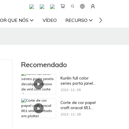
OR QUE NÓS
VÍDEO
RECURSO
ENTRE EM 
Recomendado
Kunlin full color
series porta janela
decalque adesivo
2022
11
28
de vinil com corte
de cor
Corte de cor papel
craft oracal 651
vinil recortado em
2022
11
28
plotter