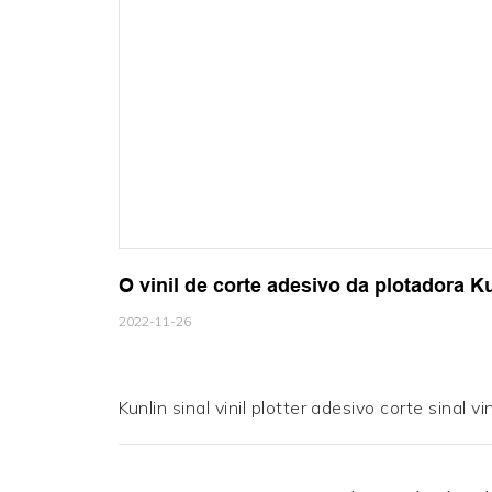
O vinil de corte adesivo da plotadora K
2022-11-26
Kunlin sinal vinil plotter adesivo corte sinal vi