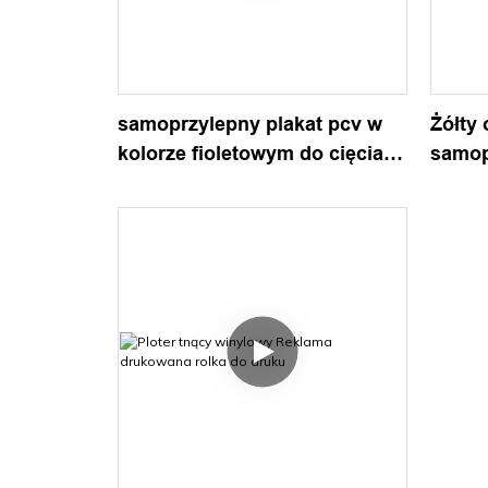
samoprzylepny plakat pcv w
Żółty
kolorze fioletowym do cięcia
samop
winylu
cięcia