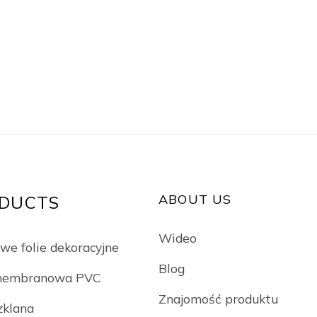
ABOUT US
DUCTS
Wideo
we folie dekoracyjne
Blog
 membranowa PVC
Znajomość produktu
zklana