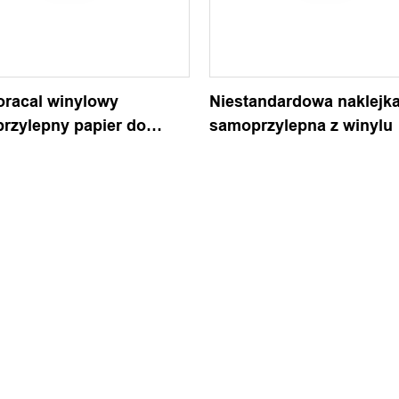
 oracal winylowy
Niestandardowa naklejk
rzylepny papier do
samoprzylepna z winylu
 plotera