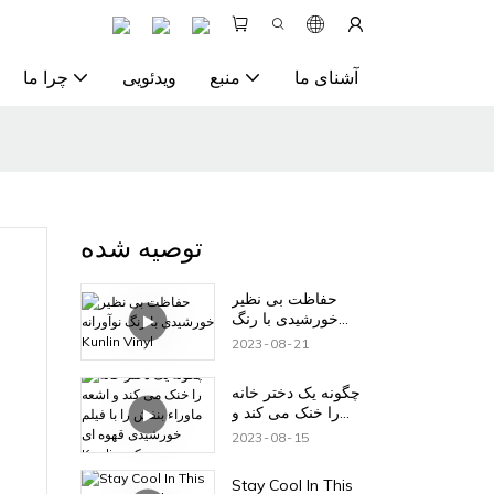
آشنای ما
منبع
ویدئویی
چرا ما
توصیه شده
حفاظت بی نظیر
خورشیدی با رنگ
نوآورانه Kunlin Vinyl
2023
08
21
چگونه یک دختر خانه
را خنک می کند و
اشعه ماوراء بنفش را
2023
08
15
با فیلم خورشیدی قهوه
ای Kunlin مسدود می
Stay Cool In This
کند