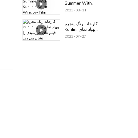
Summer With
Kunlin's Solar
2023
08
11
Window Film
کارخانه رنگ پنجره
Kunlin: پهپاد نمای
عالی فیلم های
2023
07
27
خورشیدی را نشان می
دهد