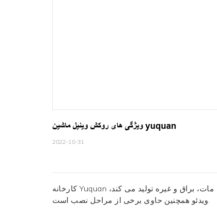
ویژگی های روکش وینیل ماشین yuquan
2022-10-31
کارخانه Yuquan یک سری فیلم وینیل برای بسته بندی ماشین مانند زرق و برق، یخ کروم، مات، براق و غیره تولید می کند،
ویدئو همچنین حاوی برخی از مراحل نصب است.