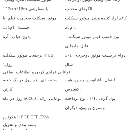
الگوهای مختلف
122cm*18m یا سفارشی
کاغذ آزاد کننده وینیل موتور سیکلت
موتور سیکلت ضخامت فیلم (با
:
ام25
چسب)
:
ام130
نوع چسب فیلم موتور سیکلت
:
بدون حباب
:
آره
قابل جابجایی
دوام برچسب موتور دوچرخه
:
1-3
:
برچسب موتور سیکلت moq
سال
رول1
توانایی فراهم کردن و اطلاعات اضافی
انتقال
:
اقیانوس، زمین، هوا،
بسته بندی
:
هر رول در یک جعبه
اکسپرس
کارتن
T/T، پول گرم،
:
نوع پرداخت
توانایی ارائه
:
50000 رول در ماه
وسترن یونیون، دیگران
FOB,CFR,EXW
:
اینکوترم
بسته بندی و تحویل