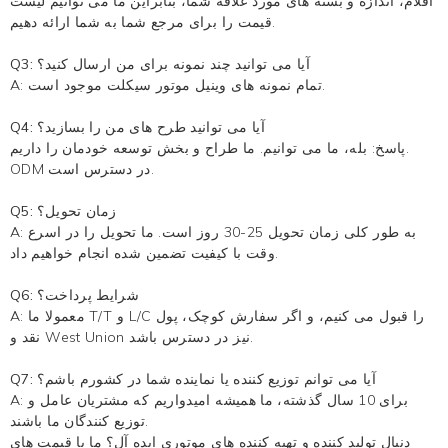
اقلام، اندازه و بسته های مورد علاقه شما، بنابراین ما می توانیم لیست
قیمت را برای مرجع شما به شما ارائه دهیم.
Q3: آیا می توانید چند نمونه برای من ارسال کنید؟
A: تمام نمونه های وینیل موتور سیکلت موجود است.
Q4: آیا می توانید طرح های من را بسازید؟
پاسخ: بله، ما می توانیم. ما طراح و بخش توسعه خودمان را داریم.
ODM در دسترس است.
Q5: زمان تحویل؟
A: به طور کلی زمان تحویل 25-30 روز است. ما تحویل را در اسرع
وقت با کیفیت تضمین شده انجام خواهیم داد.
Q6: شرایط پرداخت؟
A: معمولا ما T/T و L/C را قبول می کنیم، و اگر سفارش کوچک، پول
نقد و West Union نیز در دسترس باشد.
Q7: آیا می توانم توزیع کننده یا نماینده شما در کشورم باشم؟
A: برای 10 سال گذشته، ما همیشه امیدواریم که مشتریان عامل و
توزیع کنندگان ما باشند.
دنبال توليد کننده و تهيه کننده هاي موتوري ايده آل؟ ما با قيمت هاي