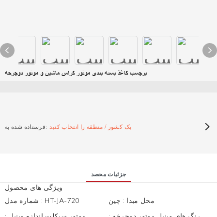
برچسب کاغذ بسته بندی موتور کراس ماشین و موتور دوچرخه
یک کشور / منطقه را انتخاب کنید
فرستاده شده به:
جزئیات محصد
ویژگی های محصول
محل مبدا
:
چین
HT-JA-720
:
شماره مدل
رنگ های وینیل موتور دوچرخه
:
موتور سیکلت اندازه وینیل
: