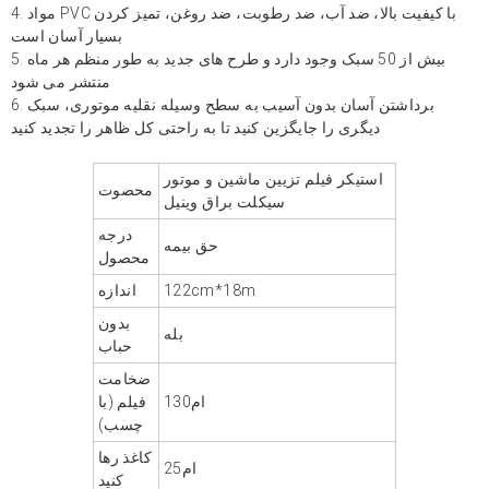
4. مواد PVC با کیفیت بالا، ضد آب، ضد رطوبت، ضد روغن، تمیز کردن
بسیار آسان است
5. بیش از 50 سبک وجود دارد و طرح های جدید به طور منظم هر ماه
منتشر می شود
6. برداشتن آسان بدون آسیب به سطح وسیله نقلیه موتوری، سبک
دیگری را جایگزین کنید تا به راحتی کل ظاهر را تجدید کنید
استیکر فیلم تزیین ماشین و موتور
محصوت
سیکلت براق وینیل
درجه
حق بیمه
محصول
122cm*18m
اندازه
بدون
بله
حباب
ضخامت
ام130
فیلم (با
چسب)
کاغذ رها
ام25
کنید