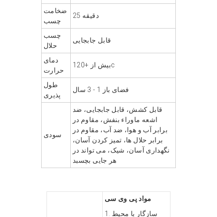
ضخامت
25 دقیقه
چسب
چسب
قابل جابجایی
حلال
دمای
بیش از +120c
حرارت
طول
فضای باز 1 - 3 سال
پذیری
قابل کشش، قابل جابجایی، ضد
اشعه ماوراء بنفش، مقاوم در
برابر آب و هوا، ضد آب، مقاوم در
سودی
برابر حلال ها، تمیز کردن آسان،
نگهداری آسان، شیک، می تواند در
هر جایی بچسبد
مواد پی وی سی
1. سازگار با محیط