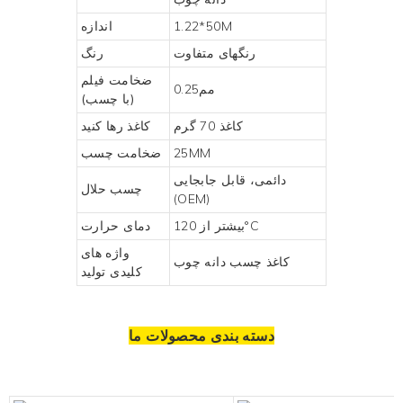
1.22*50M
اندازه
رنگهای متفاوت
رنگ
ضخامت فیلم
مم0.25
(با چسب)
کاغذ 70 گرم
کاغذ رها کنید
25MM
ضخامت چسب
دائمی، قابل جابجایی
چسب حلال
(OEM)
بیشتر از 120°C
دمای حرارت
واژه های
کاغذ چسب دانه چوب
کلیدی تولید
دسته بندی محصولات ما