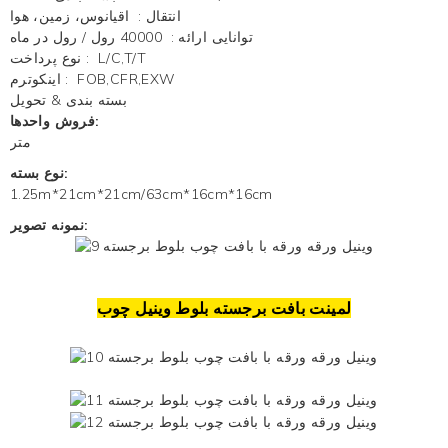
انتقال
:
اقیانوس، زمین، هوا
توانایی ارائه
:
40000 رول / رول در ماه
L/C,T/T
:
نوع پرداخت
FOB,CFR,EXW
:
اینکوترم
بسته بندی & تحویل
فروش واحدها:
متر
نوع بسته:
1.25m*21cm*21cm/63cm*16cm*16cm
نمونه تصویر:
لمینت بافت برجسته بلوط
وینیل چوب