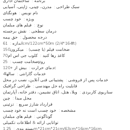
برنامه
:
ساختمان اداری
سبک طراحی
:
مدرن، چینی، ژاپنی، آسیایی
نام نویس
:
هونگتای
ویژه
:
خود چسب
نوع:
:
فیلم های مبلمان
درمان سطحی
:
نقش برجسته
درجه محصول
:
حق بیمه
61cm/122cm*50m (2/4*164ft)
اندازه
:
ضخامت فیلم (با چسب)
:
میکرون150
کاغذ رها کنید
:
کلوب جی اس ام70
25μرو
ضخامت چسب
:
بیش از +120c
دمای حرارت
:
خدمات گارانتی
:
سالها4
خدمات پس از فروشی
:
پشتیبانی فنی آنلاین، نصب در محل
قابلیت راه حل مهندسی
:
طراحی گرافیک
سناریوی کاربردی
:
ویلا، هتل، اتاق نشیمن، دفتر خانه، آپارتمان
محل مبدا
:
چین
قرارداد شارژ سریع
:
تزئینی
مشخصه
:
خود چسب است نه خود چسب
گوناگونی
:
فیلم های مبلمان
توانایی ارائه & اطلاعات تکمیلی
1.25m*21cm*21cm/63cm*16cm*16cm
بسته بندی
: