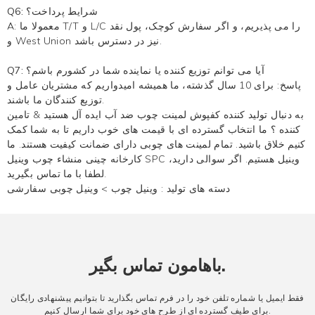
Q6: شرایط پرداخت؟
A: معمولا ما T/T و L/C را می پذیریم، و اگر سفارش کوچک، پول نقد
و West Union نیز در دسترس باشد.
Q7: آیا می توانم توزیع کننده یا نماینده شما در کشورم باشم؟
پاسخ: برای 10 سال گذشته، ما همیشه امیدواریم که مشتریان عامل و
توزیع کنندگان ما باشند.
به دنبال تولید کننده کفپوش لمینت چوب ضد آب ایده آل هستید & تامین
کننده ؟ ما انتخاب گسترده ای با قیمت های خوب داریم تا به شما کمک
کنیم خلاق باشید. تمام لمینت های چوبی دارای ضمانت کیفیت هستند. ما
کارخانه چینی منشاء چوب وینیل SPC وینیل هستیم. اگر سوالی دارید،
لطفا با ما تماس بگیرید.
دسته های تولید :
وینیل چوب
>
وینیل چوبی سفارشی
باهامون تماس بگير.
فقط ایمیل یا شماره تلفن خود را در فرم تماس بگذارید تا بتوانیم پیشنهادی رایگان
برای طیف گسترده ای از طرح های خود برای شما ارسال کنیم.