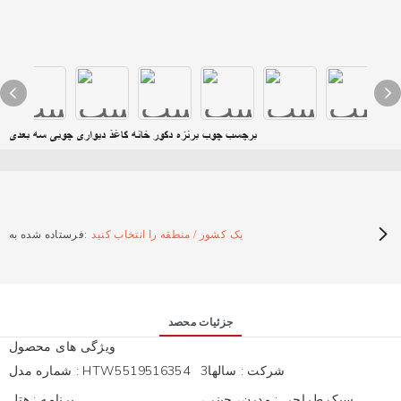
برچسب چوب برنزه دکور خانه کاغذ دیواری چوبی سه بعدی
یک کشور / منطقه را انتخاب کنید
فرستاده شده به:
جزئیات محصد
ویژگی های محصول
شرکت
:
سالها3
HTW5519516354
:
شماره مدل
سبک طراحی
:
مدرن، چینی،
برنامه
:
هتل