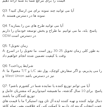
قیمت را برای مرجع شما به شما ارائه دهیم.
Q3: آیا می توانید چند نمونه برای من ارسال کنید؟
A: نمونه ها در دسترس هستند.
Q4: آیا می توانید طرح های من را بسازید؟
پاسخ: بله، ما می توانیم. ما طراح و بخش توسعه خودمان را داریم.
ODM در دسترس است.
Q5: زمان تحویل؟
A: به طور کلی زمان تحویل 25-30 روز است. ما تحویل را در اسرع
وقت با کیفیت تضمین شده انجام خواهیم داد.
Q6: شرایط پرداخت؟
A: معمولا ما T/T و L/C را می پذیریم، و اگر سفارش کوچک، پول نقد
و West Union نیز در دسترس باشد.
Q7: آیا می توانم توزیع کننده یا نماینده شما در کشورم باشم؟
پاسخ: برای 10 سال گذشته، ما همیشه امیدواریم که مشتریان عامل و
توزیع کنندگان ما باشند.
دنبال توليد کننده و تهيه کننده ايده آل تان وود استيکر؟ ما با قيمت هاي
خوب انتخاب گزينه اي داريم تا کمکت کني که خلاقيت بشي تمام کاغذ