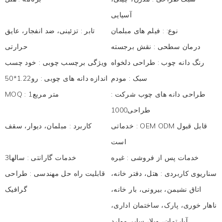
آسیایی
نوع:
:
فیلم های مبلمان
تابر
:
تزئینی، ضد انفجار، عایق
درمان سطحی
:
نقش برجسته
حرارتی
رنگ دانه چوب
:
طراحی دلخواه
ویژگی برچسب چوبی
:
خود چسب
سبک
:
مودم
اندازه دانه های چوبی
:
رو1.22*50
طراحی دانه های چوب شرکت
:
متر مربع1
:
MOQ
طراحی1000
OEM ODM قابل قبول
:
خدماتی
کاربرد
:
مبلمان، دیوار، سقف
است
خدمات پس از فروشی
:
غیره
خدمات گارانتی
:
سالها3
سناریوی کاربردی
:
هتل، دفتر خانه،
قابلیت راه حل مهندسی
:
طراحی
اتاق نشیمن، بیرونی، بار خانه،
گرافیک
ناهار خوری، پارک، ساختمان اداری،
آپارتمان، ویلا، سایر موارد