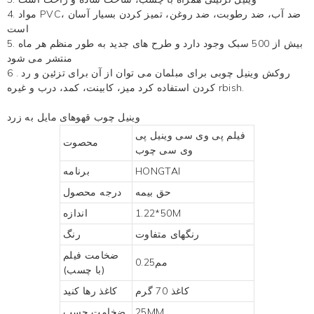
4. مواد PVC، ضد آب، ضد رطوبت، ضد روغن، تمیز کردن بسیار آسان
است
5. بیش از 500 سبک وجود دارد و طرح های جدید به طور منظم هر ماه
منتشر می شود
روکش وینیل چوبی
برای مبلمان می توان از آن برای تزئین و رد
.
6
میز، کابینت، کمد، درب و غیره rbish.
کردن استفاده کرد
وینیل چوب قهوهای مایل به زرد
فیلم پی وی سی وینیل پی
محصوت
وی سی چوب
HONGTAI
برنامه
حق بیمه
درجه محصول
1.22*50M
اندازه
رنگهای متفاوت
رنگ
ضخامت فیلم
مم0.25
(با چسب)
کاغذ 70 گرم
کاغذ رها کنید
25MM
ضخامت چسب