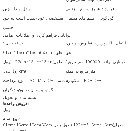
قرارداد شارژ سریع
:
تزئینی
محل مبدا
:
چین
گوناگونی
:
فیلم های مبلمان
مشخصه
:
خود چسب است نه خود
چسب
توانایی فراهم کردن و اطلاعات اضافی
انتقال
:
اکسپرس، اقیانوس، زمین،
بسته بندی
:
هوا
61cm*16cm*16cm(60cm طول
توانایی ارائه
:
100000 متر مربع /
رول) 122cm*16cm*16cm(طول
متر مربع در هفته
رول 122cm)
FOB,CFR
:
اینکوترم
L/C، T/T، D/P، مانی
:
نوع پرداخت
گرم، وسترن یونیون، دیگران
بسته بندی و تحویل
فروش واحدها:
رول
نوع بسته:
61cm*16cm*16cm(60cm طول رول) 122cm*16cm*16cm(طول
رول 122cm)