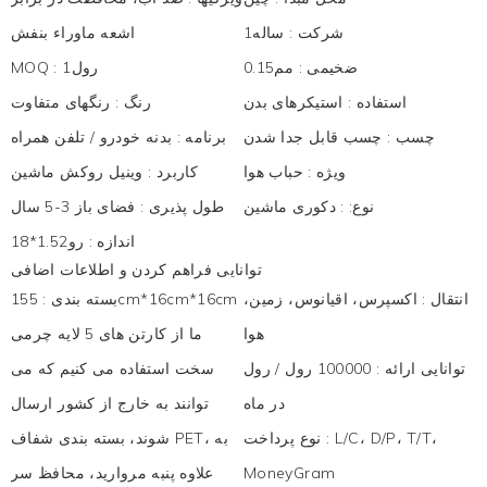
شرکت
:
ساله1
اشعه ماوراء بنفش
ضخیمی
:
مم0.15
رول1
:
MOQ
استفاده
:
استیکرهای بدن
رنگ
:
رنگهای متفاوت
چسب
:
چسب قابل جدا شدن
برنامه
:
بدنه خودرو / تلفن همراه
ویژه
:
حباب هوا
کاربرد
:
وینیل روکش ماشین
نوع:
:
دکوری ماشین
طول پذیری
:
فضای باز 3-5 سال
اندازه
:
رو1.52*18
توانایی فراهم کردن و اطلاعات اضافی
انتقال
:
اکسپرس، اقیانوس، زمین،
بسته بندی
:
155cm*16cm*16cm
هوا
ما از کارتن های 5 لایه چرمی
توانایی ارائه
:
100000 رول / رول
سخت استفاده می کنیم که می
در ماه
توانند به خارج از کشور ارسال
L/C، D/P، T/T،
:
نوع پرداخت
شوند، بسته بندی شفاف PET، به
MoneyGram
علاوه پنبه مروارید، محافظ سر