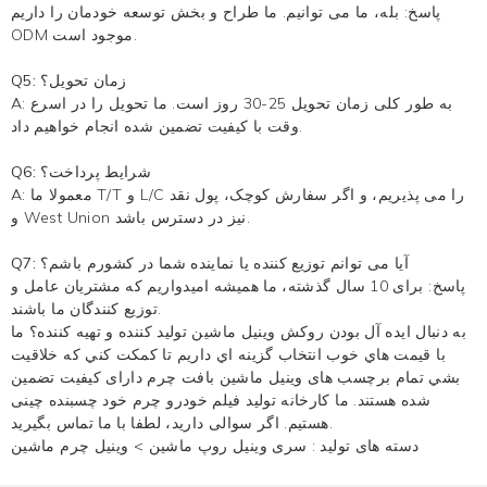
پاسخ: بله، ما می توانیم. ما طراح و بخش توسعه خودمان را داریم
ODM موجود است.
Q5: زمان تحویل؟
A: به طور کلی زمان تحویل 25-30 روز است. ما تحویل را در اسرع
وقت با کیفیت تضمین شده انجام خواهیم داد.
Q6: شرایط پرداخت؟
A: معمولا ما T/T و L/C را می پذیریم، و اگر سفارش کوچک، پول نقد
و West Union نیز در دسترس باشد.
Q7: آیا می توانم توزیع کننده یا نماینده شما در کشورم باشم؟
پاسخ: برای 10 سال گذشته، ما همیشه امیدواریم که مشتریان عامل و
توزیع کنندگان ما باشند.
به دنبال ایده آل بودن
روکش وینیل ماشین
تولید کننده و تهیه کننده؟ ما
با قيمت هاي خوب انتخاب گزينه اي داريم تا کمکت کني که خلاقيت
بشي تمام برچسب های وینیل ماشین بافت چرم دارای کیفیت تضمین
شده هستند. ما کارخانه تولید فیلم خودرو چرم خود چسبنده چینی
هستیم. اگر سوالی دارید، لطفا با ما تماس بگیرید.
دسته های تولید :
سری وینیل روپ ماشین
>
وینیل چرم ماشین