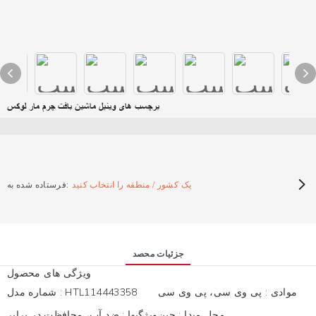
برچسب های وینیل ماشین بافت چرم مار لوکس
یک کشور / منطقه را انتخاب کنید
فرستاده شده به:
جزئیات محصد
ویژگی های محصول
موادی
:
پی وی سی، پی وی سی
HTL114443358
:
شماره مدل
محل مبدا
:
چین
ویژگیها
:
ضد آب، محافظت در برابر