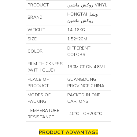
VINYL
روکش ماشین
PRODUCT
وینیل
HONGTAI
BRAND
روکش ماشین
WEIGHT
14-16KG
SIZE
1.52*20M
DIFFERENT
COLOR
COLORS
FILM THICKNESS
130MICRON,4.8MIL
(WITH GLUE)
PLACE OF
GUANGDONG
PRODUCT
PROVINCE,CHINA
MODES OF
PACKED IN ONE
PACKING
CARTONS
TEMPERATURE
-40℃ TO+200℃
RESISTANCE
PRODUCT ADVANTAGE