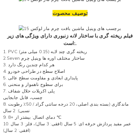
توصیف محصوت
فیلم ریخته گری با ساختار لانه زنبوری دارای ویژگی های زیر
است:.
1. PVC ریخته گری چند لایه (0.15 میلی متر)
2.Seven ساختار مختلف
اوره ها
وینیل چرم
3. هر کدام چندین رنگ دارد
4. اصلاح سطح در طراحی خودرو
5. پایداری ابعادی و مقاومت سطح عالی
6. برای سطوح ناهموار و منحنی
7. پلی اکریلات حلال شفاف
چسب، قابل جابجایی
8. ماندگاری (بسته بندی اصلی، 20 درجه سانتی گراد / 50٪ رطوبت
نسبی): 2 سال
9. دمای اتصال: بیشتر از +8 ℃
10. عمر مفید پردازش حرفه ای: 5 سال (افقی: 3 سال)، فلز: 3 سال
(افقی: 2 سال)