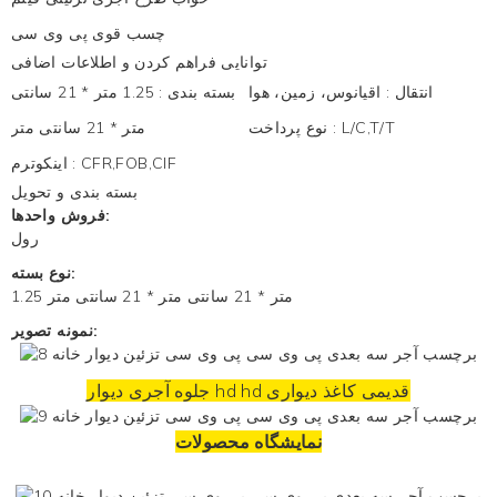
چسب قوی پی وی سی
توانایی فراهم کردن و اطلاعات اضافی
انتقال
:
اقیانوس، زمین، هوا
بسته بندی
:
1.25 متر * 21 سانتی
L/C,T/T
:
نوع پرداخت
متر * 21 سانتی متر
CFR,FOB,CIF
:
اینکوترم
بسته بندی و تحویل
فروش واحدها:
رول
نوع بسته:
1.25 متر * 21 سانتی متر * 21 سانتی متر
نمونه تصویر:
جلوه آجری دیوار hd hd قدیمی
کاغذ دیواری
نمایشگاه محصولات