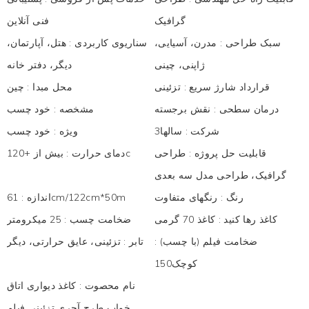
گرافیک
فنی آنلاین
سبک طراحی
:
مدرن، آسیایی،
سناریوی کاربردی
:
هتل، آپارتمان،
ژاپنی، چینی
دیگر، دفتر خانه
قرارداد شارژ سریع
:
تزئینی
محل مبدا
:
چین
درمان سطحی
:
نقش برجسته
مشخصه
:
خود چسب
شرکت
:
سالها3
ویژه
:
خود چسب
قابلیت حل پروژه
:
طراحی
بیش از +120c
دمای حرارت
:
گرافیک، طراحی مدل سه بعدی
رنگ
:
رنگهای متفاوت
61cm/122cm*50m
اندازه
:
کاغذ رها کنید
:
کاغذ 70 گرمی
ضخامت چسب
:
25 میکرومتر
ضخامت فیلم (با چسب)
:
تابر
:
تزئینی، عایق حرارتی، دیگر
کوچک150
نام محصوت
:
کاغذ دیواری اتاق
خواب طرح آجری تزئینی فیلم