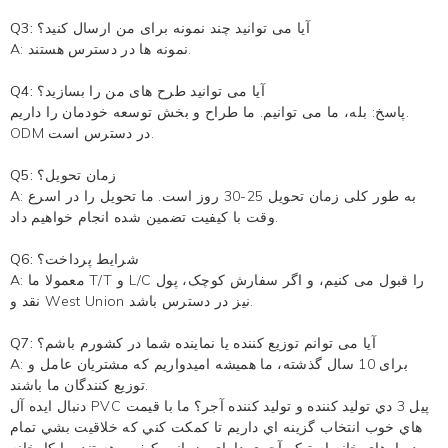
Q3: آیا می توانید چند نمونه برای من ارسال کنید؟
A: نمونه ها در دسترس هستند.
Q4: آیا می توانید طرح های من را بسازید؟
پاسخ: بله، ما می توانیم. ما طراح و بخش توسعه خودمان را داریم.
ODM در دسترس است.
Q5: زمان تحویل؟
A: به طور کلی زمان تحویل 25-30 روز است. ما تحویل را در اسرع
وقت با کیفیت تضمین شده انجام خواهیم داد.
Q6: شرایط پرداخت؟
A: معمولا ما T/T و L/C را قبول می کنیم، و اگر سفارش کوچک، پول
نقد و West Union نیز در دسترس باشد.
Q7: آیا می توانم توزیع کننده یا نماینده شما در کشورم باشم؟
A: برای 10 سال گذشته، ما همیشه امیدواریم که مشتریان عامل و
توزیع کنندگان ما باشند.
دنبال ايده آل PVC پيل 3 دي توليد کننده و توليد کننده آجر؟ ما با قيمت
هاي خوب انتخاب گزينه اي داريم تا کمکت کني که خلاقيت بشي تمام
دیوارهای خانه استیکر آجری دارای ضمانت کیفیت هستند. ما کارخانه