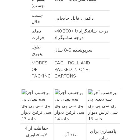
چسب)
چسب
دائمی، قابل جابجایی
حلال
-40 درجه سانتیگراد تا +200
دمای
درجه سانتیگراد
حرارت
طول
سرپوشیده 5-8 سال
پذیری
MODES
EACH ROLL AND
OF
PACKED IN ONE
PACKING
CARTONS
حفاظت از 4
پاکسازی برای
ضد آب
لایه فناوری
ساده