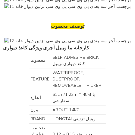
توصیف محصوت
کارخانه ما
وینیل آجری
ویژگی کاغذ دیواری
SELF ADHESIVE BRICK
محصوت
کاغذ دیواری وینیل
WATERPROOF,
FEATURE
DUSTPROOF,
REMOVEABLE, THICKER
61cm/1.22m * 48M یا
اندازه
سفارشی
ABOUT 14KG
وزن
وینیل تزئینی
HONGTAI
BRAND
ضخامت
0.12 ~ 0.15 میلی متر
فیلم (با