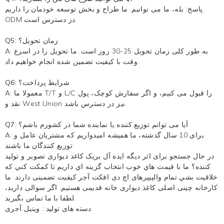
پاسخ: بله، ما می توانیم. ما طراح و بخش توسعه خودمان را داریم.
ODM در دسترس است.
Q5: زمان تحویل؟
A: به طور کلی زمان تحویل 25-30 روز است. ما تحویل را در اسرع
وقت با کیفیت تضمین شده انجام خواهیم داد.
Q6: شرایط پرداخت؟
A: معمولا ما T/T و L/C را قبول می کنیم، و اگر سفارش کوچک، پول
نقد و West Union نیز در دسترس باشد.
Q7: آیا می توانم توزیع کننده یا نماینده شما در کشورم باشم؟
A: برای 10 سال گذشته، ما همیشه امیدواریم که مشتریان عامل و
توزیع کنندگان ما باشند.
در حال جستجو برای اثر دیگه ایده آل بریک کاغذ دیواری تصویر و تولید
کننده؟ ما با قيمت هاي خوب انتخاب گزينه اي داريم تا کمکت کني که
خلاقيت بشي تمام والپیپرهای اچ دی افکت آجر کیفیت تضمینی دارند. ما
کارخانه چینی اصلی کاغذ دیواری خانه قدیمی هستیم. اگر سوالی دارید،
لطفا با ما تماس بگیرید.
دسته های تولید :
وینیل آجری