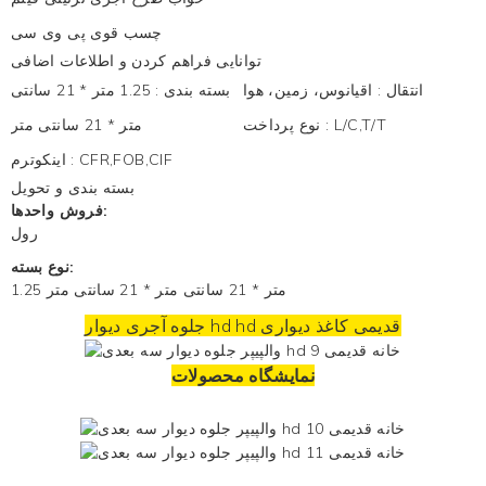
چسب قوی پی وی سی
توانایی فراهم کردن و اطلاعات اضافی
انتقال
:
اقیانوس، زمین، هوا
بسته بندی
:
1.25 متر * 21 سانتی
L/C,T/T
:
نوع پرداخت
متر * 21 سانتی متر
CFR,FOB,CIF
:
اینکوترم
بسته بندی و تحویل
فروش واحدها:
رول
نوع بسته:
1.25 متر * 21 سانتی متر * 21 سانتی متر
جلوه آجری دیوار hd hd قدیمی
کاغذ دیواری
نمایشگاه محصولات