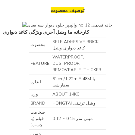
توصیف محصوت
کارخانه ما
وینیل آجری
ویژگی کاغذ دیواری
SELF ADHESIVE BRICK
محصوت
کاغذ دیواری وینیل
WATERPROOF,
FEATURE
DUSTPROOF,
REMOVEABLE, THICKER
61cm/1.22m * 48M یا
اندازه
سفارشی
ABOUT 14KG
وزن
وینیل تزئینی
HONGTAI
BRAND
ضخامت
0.12 ~ 0.15 میلی متر
فیلم (با
چسب)
چسب