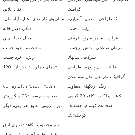
گرافیک
فنی آنلاین
سبک طراحی
:
مدرن، آسیایی،
سناریوی کاربردی
:
هتل، آپارتمان،
ژاپنی، چینی
دیگر، دفتر خانه
قرارداد شارژ سریع
:
تزئینی
محل مبدا
:
چین
درمان سطحی
:
نقش برجسته
مشخصه
:
خود چسب
شرکت
:
سالها3
ویژه
:
خود چسب
قابلیت حل پروژه
:
طراحی
بیش از +120c
دمای حرارت
:
گرافیک، طراحی مدل سه بعدی
رنگ
:
رنگهای متفاوت
61cm/122cm*50m
اندازه
:
کاغذ رها کنید
:
کاغذ 70 گرمی
ضخامت چسب
:
25 میکرومتر
ضخامت فیلم (با چسب)
:
تابر
:
تزئینی، عایق حرارتی، دیگر
کوچک150
نام محصوت
:
کاغذ دیواری اتاق
خواب طرح آجری تزئینی فیلم