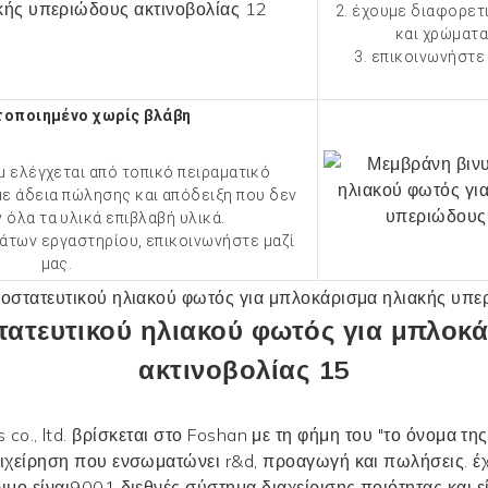
2. έχουμε διαφορετ
και χρώματα
3. επικοινωνήστε
τοποιημένο χωρίς βλάβη
λμ ελέγχεται από τοπικό πειραματικό
με άδεια πώλησης και απόδειξη που δεν
 όλα τα υλικά
επιβλαβή υλικά.
μάτων εργαστηρίου, επικοινωνήστε μαζί
μας.
co., ltd. βρίσκεται στο Foshan με τη φήμη του "το όνομα της
ιχείρηση που ενσωματώνει r&d, προαγωγή και πωλήσεις. έ
ριμο είναι9001 διεθνές σύστημα διαχείρισης ποιότητας και