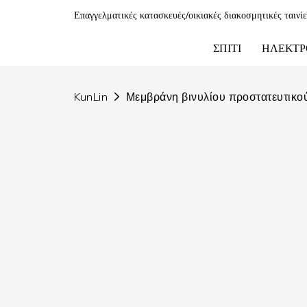
Επαγγελματικές κατασκευές/οικιακές διακοσμητικές ταινί
ΣΠΊΤΙ
ΗΛΕΚΤΡ
KunLin
Μεμβράνη βινυλίου προστατευτικο