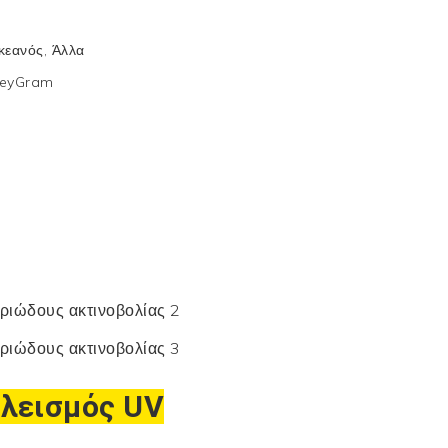
κεανός, Άλλα
neyGram
λεισμός UV