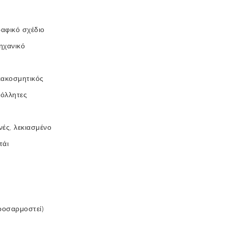
αφικό σχέδιο
ηχανικό
ιακοσμητικός
όλλητες
νές, λεκιασμένο
τάι
προσαρμοστεί)