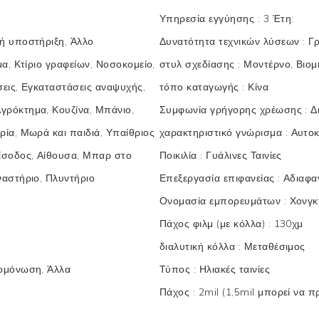
Υπηρεσία εγγύησης
:
3 Έτη:
κή υποστήριξη, Άλλο
Δυνατότητα τεχνικών λύσεων
:
Γρ
μα, Κτίριο γραφείων, Νοσοκομείο,
στυλ σχεδίασης
:
Μοντέρνο, Βιομ
σεις, Εγκαταστάσεις αναψυχής,
τόπο καταγωγής
:
Κίνα
γρόκτημα, Κουζίνα, Μπάνιο,
Συμφωνία γρήγορης χρέωσης
:
Δ
ρία, Μωρά και παιδιά, Υπαίθριος
χαρακτηριστικό γνώρισμα
:
Αυτοκ
ίσοδος, Αίθουσα, Μπαρ στο
Ποικιλία
:
Γυάλινες Ταινίες
ναστήριο, Πλυντήριο
Επεξεργασία επιφανείας
:
Αδιαφα
Ονομασία εμπορευμάτων
:
Χονγκ
Πάχος φιλμ (με κόλλα)
:
130χμ
διαλυτική κόλλα
:
Μεταθέσιμος
μομόνωση, Άλλα
Τύπος
:
Ηλιακές ταινίες
Πάχος
:
2mil (1,5mil μπορεί να 