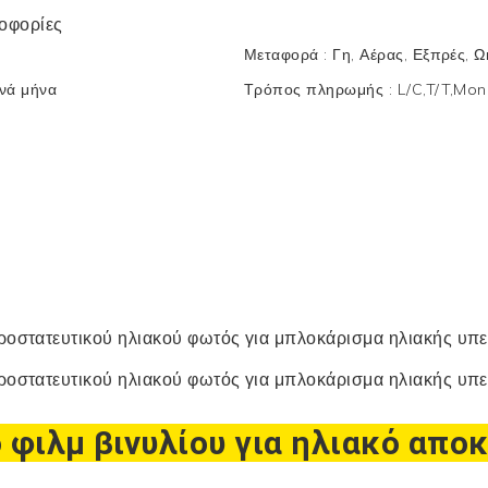
οφορίες
Μεταφορά
:
Γη, Αέρας, Εξπρές, Ω
νά μήνα
Τρόπος πληρωμής
:
L/C,T/T,Mo
 φιλμ βινυλίου για ηλιακό
αποκ