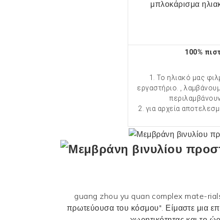
100% πισ
1. Το ηλιακό μας φι
εργαστήριο. , λαμβάνου
περιλαμβάνουν
2. για αρχεία αποτελεσ
guang zhou yu quan complex mate-rials 
πρωτεύουσα του κόσμου". Είμαστε μια επ
χωρητικότητας και το ώ