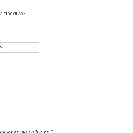
ίο πράσινο?
δι