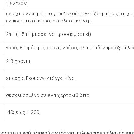
1.52*30Μ
ανοιχτό γκρι; μέτριο γκρι? σκούρο γκρίζο; μαύρος; αρχα
ανακλαστικό μαύρο; ανακλαστικό γκρι
2mil (1,5mil μπορεί να προσαρμοστεί)
α
νερό, θερμότητα, σκόνη, γράσο, αλάτι, αδύναμα οξέα λά
2-3 χρόνια
επαρχία Γκουανγκντόνγκ, Κίνα
συσκευασμένα σε ένα χαρτοκιβώτιο
-40; έως + 200;