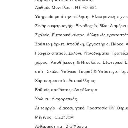
Αριθμός Μοντέλου.
:
HT-FD-831
Υπηρεσία μετά την πώληση
:
Ηλεκτρονική τεχνι
Σενάριο εφαρμογής
:
Ξενοδοχείο, Βίλα, Διαμέρισ
Σχολείο, Εμπορικό κέντρο, Αθλητικές εγκαταστά
Σούπερ μάρκετ, Αποθήκη, Εργαστήριο, Πάρκο, Α
Γραφείο σπιτιού, Σαλόνι, Υπνοδωμάτιο, Τραπεζα
χώρος , Αποθήκευση & Ντουλάπα, Εξωτερικό, Ε
σπίτι, Σκάλα, Υπόγειο, Γκαράζ & Υπόστεγο, Γυμ
Χαρακτηριστικό
:
Αυτοκόλλητες
Βαθμός προϊόντος
:
Ασφάλιστρο
Χρώμα
:
Διαφορετικός
Λειτουργία
:
Διακοσμητικό, Προστασία UV, Θερ
Μέγεθος
:
1.22*30Μ
Ανθεκτικότητα
:
2-3 Χρόνια