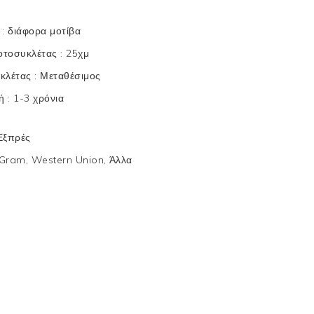
υ
:
διάφορα μοτίβα
μοτοσυκλέτας
:
25χμ
υκλέτας
:
Μεταθέσιμος
χή
:
1-3 χρόνια
 Εξπρές
Gram, Western Union, Άλλα