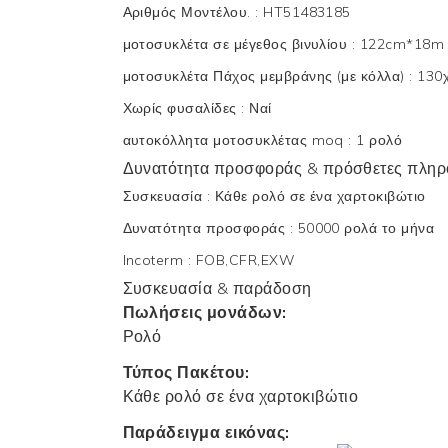
Αριθμός Μοντέλου.
:
HT51483185
μοτοσυκλέτα σε μέγεθος βινυλίου
:
122cm*18m 
μοτοσυκλέτα Πάχος μεμβράνης (με κόλλα)
:
130
Χωρίς φυσαλίδες
:
Ναί
αυτοκόλλητα μοτοσυκλέτας moq
:
1 ρολό
Δυνατότητα προσφοράς & πρόσθετες πληρ
Συσκευασία
:
Κάθε ρολό σε ένα χαρτοκιβώτιο
Δυνατότητα προσφοράς
:
50000 ρολά το μήνα
Incoterm
:
FOB,CFR,EXW
Συσκευασία & παράδοση
Πωλήσεις μονάδων:
Ρολό
Τύπος Πακέτου:
Κάθε ρολό σε ένα χαρτοκιβώτιο
Παράδειγμα εικόνας: