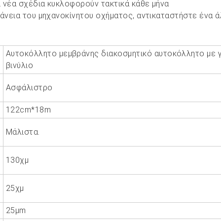
ι νέα σχέδια κυκλοφορούν τακτικά κάθε μήνα
φάνεια του μηχανοκίνητου οχήματος, αντικαταστήστε ένα 
Αυτοκόλλητο μεμβράνης διακοσμητικό αυτοκόλλητο με 
βινύλιο
Ασφάλιστρο
122cm*18m
Μάλιστα.
130χμ
ε
25χμ
25μm