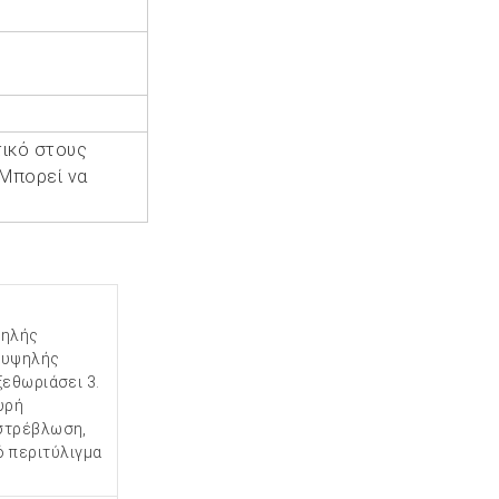
τικό στους
 Μπορεί να
ψηλής
α υψηλής
ξεθωριάσει 3.
υρή
 στρέβλωση,
 περιτύλιγμα