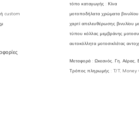
τόπο καταγωγής
:
Κίνα
ή custom
μοτοποδήλατα χρώματα βινυλίο
χμ
χαρτί απελευθέρωσης βινυλίου 
τύπου κόλλας μεμβράνης μοτοσ
αυτοκόλλητα μοτοσικλέτας αντο
οφορίες
Μεταφορά
:
Ωκεανός, Γη, Αέρας,
Τρόπος πληρωμής
:
T/T, Money 