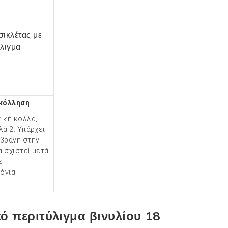
ικόλληση
ική κόλλα,
λα 2. Υπάρχει
μβράνη στην
α σχιστεί μετά
ε
ρόνια