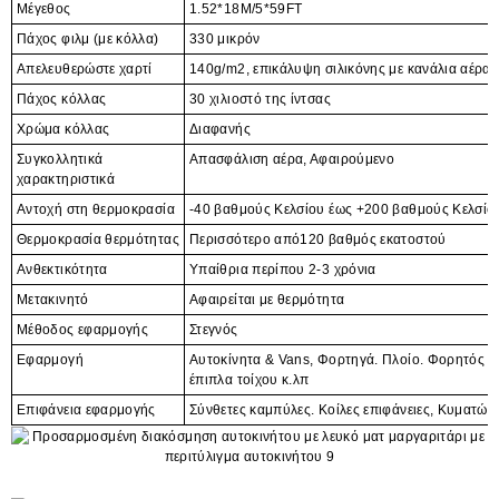
Μέγεθος
1.52*18M/5*59FT
Πάχος φιλμ (με κόλλα)
330 μικρόν
Απελευθερώστε χαρτί
140g/m2, επικάλυψη σιλικόνης με κανάλια αέρα
Πάχος κόλλας
30 χιλιοστό της ίντσας
Χρώμα κόλλας
Διαφανής
Συγκολλητικά
Απασφάλιση αέρα, Αφαιρούμενο
χαρακτηριστικά
Αντοχή στη θερμοκρασία
-40 βαθμούς Κελσίου έως +200 βαθμούς Κελσίο
Θερμοκρασία θερμότητας
Περισσότερο από120
βαθμός εκατοστού
Ανθεκτικότητα
Υπαίθρια περίπου 2-3 ​​χρόνια
Μετακινητό
Αφαιρείται με θερμότητα
Μέθοδος εφαρμογής
Στεγνός
Εφαρμογή
Αυτοκίνητα & Vans, Φορτηγά. Πλοίο. Φορητός υ
έπιπλα τοίχου κ.λπ
Επιφάνεια εφαρμογής
Σύνθετες καμπύλες. Κοίλες επιφάνειες, Κυματώσ