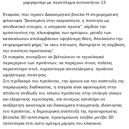
Εταιρείες που τηρούν
Διακοσμητικό βινύλιο
Η επιχειρηματική
φιλοσοφία "βασισμένη στην ακεραιότητα, η ποιότητα ως
αποδεικτικό στοιχείο, η υπηρεσία πρώτα", κέρδισε την
εμπιστοσύνη της πλειοψηφίας των εμπόρων, μεταξύ των
καταναλωτών απολαμβάνουν υψηλότερη θέση, Απολαύστε την
επιχειρηματική φήμη "εκ νέου πίστωση, διατηρήστε τη σύμβαση,
την ποιότητα προστασίας".
Οι εταιρείες συνεχίζουν να βελτιώνουν το τεχνολογικό
περιεχόμενο των προϊόντων, να παρέχουν στους πελάτες
περισσότερο στυλ, περισσότερα αποτελέσματα, προϊόντα
υψηλότερης ποιότητας.
Στο σχεδιασμό του προϊόντος, την έρευνα και την ανάπτυξη της
παραγωγικής διαδικασίας, η εταιρεία είναι αφοσιωμένη στην
απόλυτη επιδίωξη του τέλειου προϊόντος στην επιλογή υλικών
και εξαιρετικής τεχνολογίας, και συνεχώς καταλήγει σε
ανεξάρτητη καινοτομία και δικαιώματα πνευματικής ιδιοκτησίας
του προϊόντος, η δημιουργική ανάπτυξη της προσομοίωσης
βότσαλα 3D ταπετσαρία, προσομοίωση τούβλο μοτίβο 3D
ταπετσαρία έτσι ώστε ομότιμη μίμηση του κλασικού.