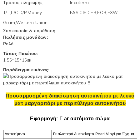
Τρόπος πληρωμής
:
Incoterm
:
T/T,L/C,D/P,Money
FAS,CIF,CFR,FOB,EXW
Gram,Western Union
Συσκευασία & παράδοση
Πωλήσεις μονάδων:
Ρολό
Τύπος Πακέτου:
1.55*15*15εκ
Παράδειγμα εικόνας:
Προσαρμοσμένη διακόσμηση αυτοκινήτου με λευκό
ματ μαργαριτάρι με περιτύλιγμα αυτοκινήτου
Εφαρμογή: Γ
ar αυτόματο σώμα
Αντικείμενο
Γυαλιστερό
Αυτοκίνητο Pearl Vinyl
για Όχημα