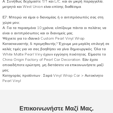
Α: Συνήθως δεχόμαστε T/T και L/C, και αν μικρή παραγγελία,
μετρητά και West Union είναι επίσης διαθέσιμα.
Ε7: Μπορώ να είμαι ο διανομέας ή ο αντιπρόσωπός σας στη
χώρα μου;
Α: Για τα περασμένα 10 χρόνια, ελπίζουμε πάντα οι πελάτες να
είναι ο αντιπρόσωπος και οι διανομείς μας.
Ψάχνετε για το ιδανικό Custom Pearl Vinyl Wrap
Κατασκευαστής & προμηθευτής? Έχουμε μια μεγάλη επιλογή σε
καλές τιμές για να σας βοηθήσει να γίνει δημιουργικός. Όλα τα
White Matte Pearl Viny έχουν εγγύηση ποιότητας. Είμαστε το
China Origin Factory of Pearl Car Decoration. Εάν έχετε
οποιαδήποτε ερώτηση, μη διστάσετε να επικοινωνήσετε μαζί
μας.
Κατηγορίες προϊόντων :
Σειρά Vinyl Wrap Car
>
Αυτοκίνητο
Pearl Vinyl
Επικοινωνήστε Μαζί Μας.