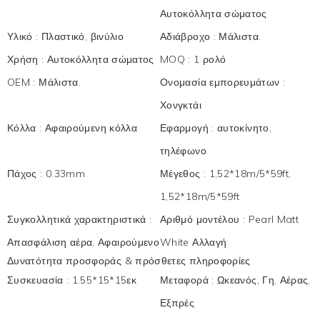
Αυτοκόλλητα σώματος
Υλικό
:
Πλαστικό, βινύλιο
Αδιάβροχο
:
Μάλιστα.
Χρήση
:
Αυτοκόλλητα σώματος
MOQ
:
1 ρολό
OEM
:
Μάλιστα.
Ονομασία εμπορευμάτων
:
Χονγκτάι
Κόλλα
:
Αφαιρούμενη κόλλα
Εφαρμογή
:
αυτοκίνητο,
τηλέφωνο
Πάχος
:
0.33mm
Μέγεθος
:
1,52*18m/5*59ft,
1,52*18m/5*59ft
Συγκολλητικά χαρακτηριστικά
:
Αριθμό μοντέλου
:
Pearl Matt
Απασφάλιση αέρα, Αφαιρούμενο
White Αλλαγή
Δυνατότητα προσφοράς & πρόσθετες πληροφορίες
Συσκευασία
:
1.55*15*15εκ
Μεταφορά
:
Ωκεανός, Γη, Αέρας,
Εξπρές