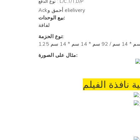
L/C,T/T,D/P
:
نوع الدفع
Ackأحمق و elielivery
بيع الوحدات:
لفافة
نوع الحزمة:
مثال على الصورة:
نافذة الفيلم