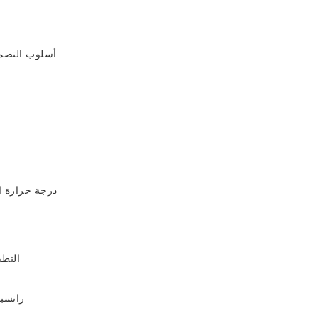
أسلوب التصم
درجة حرارة ا
التط
Ranران