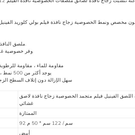
ون مخصص ونمط الخصوصية زجاج نافذة فيلم بولي كلوريد الفينيل
الخطوط واضحة والتأثير المرئي حقيقي جدًا.
ملصق النافذ
2. وفر خصوصية غرفة الاستحمام والنوافذ في المنزل أو المكتب.
4. مادة PET ، مقاومة للماء ، مقاومة 
5. يوجد أكثر من 500 نمط ، ويتم إصدار تصميمات جديدة بانتظام كل شهر
6. سهل الإزالة دون إتلاف السطح الز
 اللصق الفينيل فيلم متجمد الخصوصية زجاج نافذة لاصق
غشائي
الممتازة
92 سم / 122 سم * 50 م
أبيض