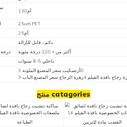
سم
أم130
25um PET
ا
أم25
دائم ، قابل للإزالة
أكثر من + 120 درجة مئوية
درجة 
داخلي 5-8 سنوات
أرتسكيب سعر المصنع الملونة 3D
ا
زجاج سعر المصنع الباب 3d زهرة زجاج نافذة الفيلم
منتج catagories
القصب مادة للتزيين
الطباعة