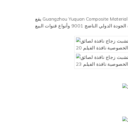
يقع Guangzhou Yuquan Composite Material Co. ، Ltd في مدينة فوشان مع سمعة "اسم التاريخ والثقافة ، عاصمة الحكومة في العالم". نحن مؤسسة دمج
ناضج 9001 وأنواع قنوات البيع