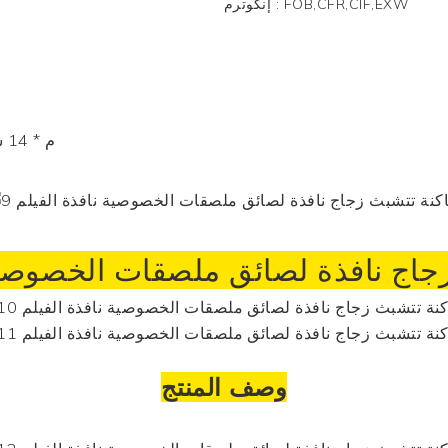
FOB,CFR,CIF,EXW
:
إنكوترم
1.25 م * 14 سم * 14 سم / 92 سم * 14 سم * 14 سم
جاج نافذة لصائق ملصقات الخصوصية 
وصف المنتج