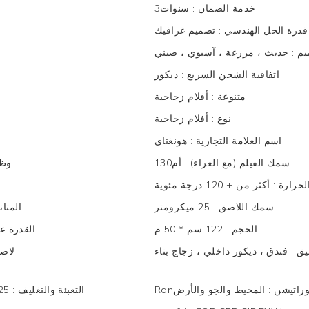
خدمة الضمان
:
سنوات3
قدرة الحل الهندسي
:
تصميم غرافيك
يم
:
حديث ، مزرعة ، آسيوي ، صيني
اتفاقية الشحن السريع
:
ديكور
متنوعة
:
أفلام زجاجية
نوع
:
أفلام زجاجية
اسم العلامة التجارية
:
هونغتاى
سمك الفيلم (مع الغراء)
:
أم130
وظ
لحرارة
:
أكثر من + 120 درجة مئوية
سمك اللاصق
:
25 ميكرومتر
المتا
الحجم
:
122 سم * 50 م
القدرة 
بيق
:
فندق ، ديكور داخلي ، زجاج بناء
لاص
سبوراتيشن
:
المحيط والجو والأرض
التعبئة والتغليف
:
1.25 م * 14 سم * 14 سم