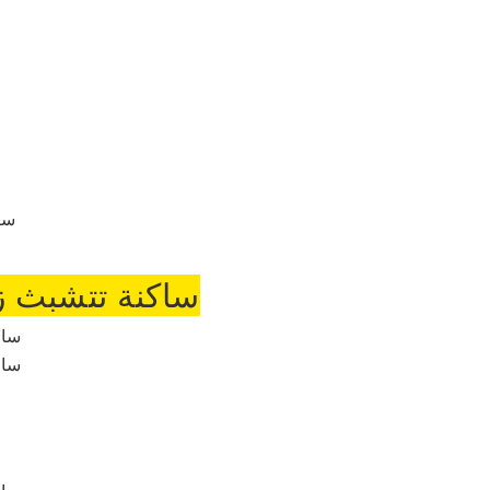
ساكنة تتشبث ز