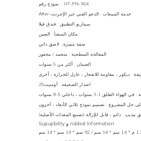
HT-PN-364
:
نموذج رقم.
After-خدمة المبيعات
:
الدعم الفني عبر الإنترنت
سيناريو التطبيق
:
فندق فيلا
مكان المنشأ
:
الصين
صفة مميزة
:
لاصق ذاتي
المعالجة السطحية
:
متجمد / محفور
الضمان
:
أكثر من 5 سنوات
يفة
:
ديكور ، مقاومة للانفجار ، عازل للحرارة ، أخرى
اصدار الصحيفه
:
أومبيت25
نة
:
في الهواء الطلق 1-3 سنوات ، داخلي 5-8 سنوات
على حل المشروع
:
تصميم نموذج ثلاثي الأبعاد ، آخرون
ق مذيب
:
دائم ، قابل للإزالة (تصنيع المعدات الأصلية)
Supupbility و nddiial Information
 / 92 سم * 14 سم * 14 سم