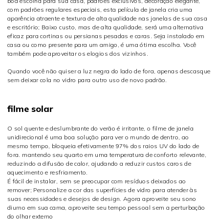
boa escolha para sua casa, padrões exclusivos, decoração elegante,
com padrões regulares especiais, esta película de janela cria uma
aparência atraente e textura de alta qualidade nas janelas de sua casa
e escritório; Baixo custo, mas de alta qualidade, será uma alternativa
eficaz para cortinas ou persianas pesadas e caras. Seja instalado em
casa ou como presente para um amigo, é uma ótima escolha. Você
também pode aproveitar os elogios dos vizinhos.
Quando você não quiser a luz negra do lado de fora, apenas descasque
sem deixar cola no vidro para outro uso de novo padrão.
filme solar
O sol quente e deslumbrante do verão é irritante, o filme de janela
unidirecional é uma boa solução para ver o mundo de dentro, ao
mesmo tempo, bloqueia efetivamente 97% dos raios UV do lado de
fora. mantendo seu quarto em uma temperatura de conforto relevante,
reduzindo a difusão de calor, ajudando a reduzir custos caros de
aquecimento e resfriamento.
É fácil de instalar, sem se preocupar com resíduos deixados ao
remover; Personalize a cor das superfícies de vidro para atender às
suas necessidades e desejos de design. Agora aproveite seu sono
diurno em sua cama, aproveite seu tempo pessoal sem a perturbação
do olhar externo