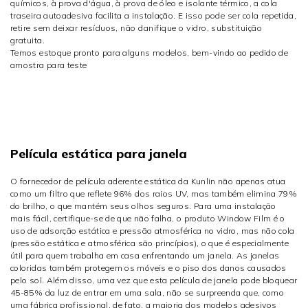
químicos, à prova d'água, à prova de óleo e isolante térmico, a cola
traseira autoadesiva facilita a instalação. E isso
pode ser cola repetida,
retire sem deixar resíduos, não danifique o vidro, substituição
gratuita.
Temos estoque pronto para alguns modelos, bem-vindo ao pedido de
amostra para teste
Película estática para janela
O fornecedor de película aderente estática da Kunlin não apenas atua
como um filtro que reflete 96% dos raios UV, mas também elimina 79%
do brilho, o que mantém seus olhos seguros. Para uma instalação
mais fácil, certifique-se de que não falha, o produto Window Film é o
uso de adsorção estática e pressão atmosférica no vidro, mas não cola
(pressão estática e atmosférica são princípios), o que é especialmente
útil para quem trabalha em casa enfrentando um janela. As janelas
coloridas também protegem os móveis e o piso dos danos causados ​​
pelo sol. Além disso, uma vez que esta película de janela pode bloquear
45-85% da luz de entrar em uma sala, não se surpreenda que, como
uma fábrica profissional, de fato, a maioria dos modelos adesivos