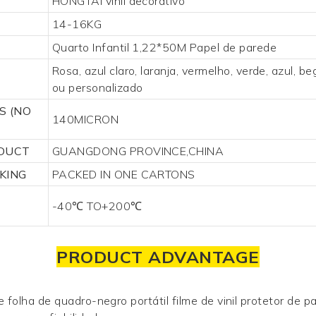
HONGTAI
vinil decorativo
14-16KG
Quarto Infantil 1,22*50M
Papel de parede
Rosa, azul claro, laranja, vermelho, verde, azul, be
ou personalizado
S (NO
140MICRON
ODUCT
GUANGDONG PROVINCE,CHINA
KING
PACKED IN ONE CARTONS
E
-40℃ TO+200℃
PRODUCT ADVANTAGE