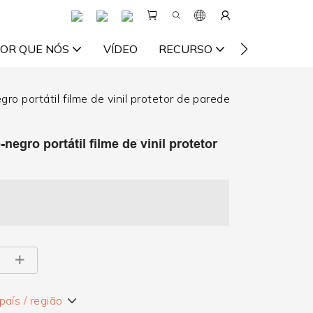
OR QUE NÓS
VÍDEO
RECURSO
ENTRE EM 
ro portátil filme de vinil protetor de parede
negro portátil filme de vinil protetor
aís / região