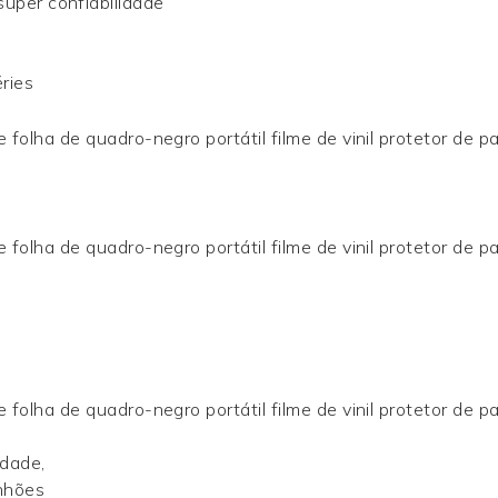
super confiabilidade
ries
idade,
anhões