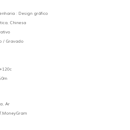
genharia
:
Design gráfico
tica, Chinesa
ativo
o / Gravado
 +120c
 50m
a, Ar
/T,MoneyGram