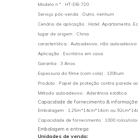
Modelo n °
:
HT-DB-720
Serviço pós-venda
:
Outro, nenhum
Cenário de aplicação
:
Hotel, Apartamento, Edi
lugar de origem
:
China
característica
:
Autoadesivo, não autoadesivo
Aplicação
:
Escritório em casa
Garantia
:
3 Anos
Espessura do filme (com cola)
:
130hum
Produto
:
Papel de proteção contra parede ad
Método autoadesivo
:
Aderência estática
Capacidade de fornecimento & informações
Embalagem
:
1,25m*14cm*14cm ou 92cm*14
Capacidade de fornecimento
:
1000 rolos/rol
Embalagem e entrega
Unidades de venda: