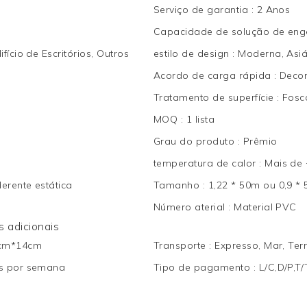
Serviço de garantia
:
2 Anos
Capacidade de solução de en
fício de Escritórios, Outros
estilo de design
:
Moderna, Asiá
Acordo de carga rápida
:
Decor
Tratamento de superfície
:
Fosc
MOQ
:
1 lista
Grau do produto
:
Prêmio
temperatura de calor
:
Mais de
erente estática
Tamanho
:
1,22 * 50m ou 0,9 *
Número aterial
:
Material PVC
 adicionais
cm*14cm
Transporte
:
Expresso, Mar, Terr
os por semana
Tipo de pagamento
:
L/C,D/P,T