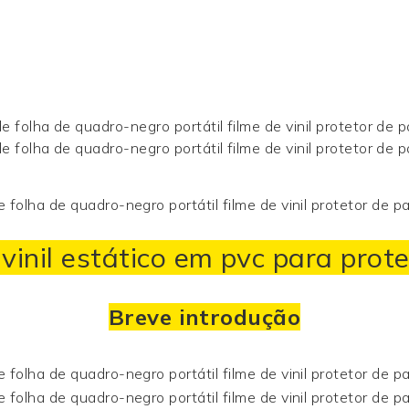
inil estático em pvc para prote
Breve introdução