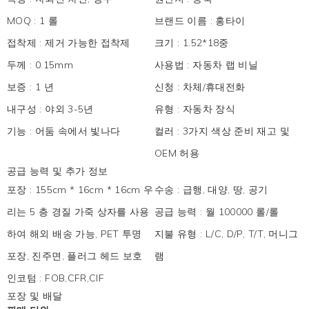
MOQ
:
1 롤
브랜드 이름
:
홍타이
접착제
:
제거 가능한 접착제
크기
:
1.52*18중
두께
:
0.15mm
사용법
:
자동차 랩 비닐
보증
:
1 년
신청
:
차체/휴대전화
내구성
:
야외 3-5년
유형
:
자동차 장식
기능
:
어둠 속에서 빛나다
컬러
:
3가지 색상 준비 재고 및
OEM 허용
공급 능력 및 추가 정보
포장
:
155cm * 16cm * 16cm 우
수송
:
급행, 대양, 땅, 공기
리는 5 층 경질 가죽 상자를 사용
공급 능력
:
월 100000 롤/롤
하여 해외 배송 가능, PET 투명
지불 유형
:
L/C, D/P, T/T, 머니그
포장, 진주면, 플러그 헤드 보호
램
인코텀
:
FOB,CFR,CIF
포장 및 배달