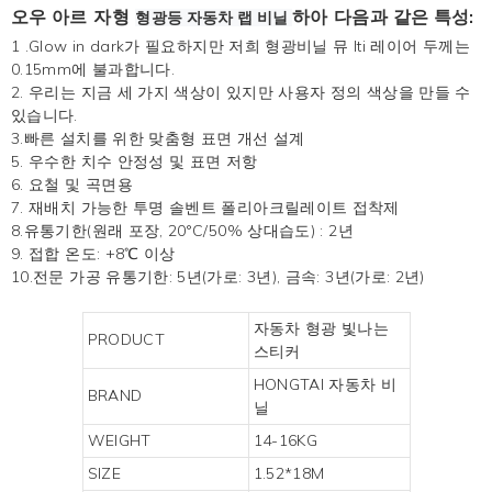
오우
아르 자형
하아
다음과 같은 특성:
형광등
자동차 랩 비닐
1
.Glow in dark가 필요하지만 저희 형광비닐 뮤
lti 레이어 두께는
0.15mm에 불과합니다.
2. 우리는 지금 세 가지 색상이 있지만 사용자 정의 색상을 만들 수
있습니다.
3.빠른 설치를 위한 맞춤형 표면 개선 설계
5. 우수한 치수 안정성 및 표면 저항
6. 요철 및 곡면용
7. 재배치 가능한 투명 솔벤트 폴리아크릴레이트 접착제
8.유통기한(원래 포장, 20°C/50% 상대습도) : 2년
9. 접합 온도: +8℃ 이상
10.전문 가공 유통기한: 5년(가로: 3년), 금속: 3년(가로: 2년)
자동차 형광 빛나는
PRODUCT
스티커
HONGTAI 자동차 비
BRAND
닐
WEIGHT
14-16KG
SIZE
1.52*18M