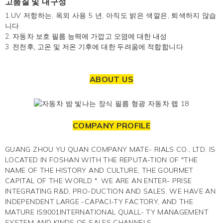
고품질 및 내구성
1.UV 저항하는, 옥외 사용 5 년, 아직도 밝은 색깔은, 퇴색하지 않습
니다.
2. 자동차 보호 필름 능력에 가깝고 오염에 대한 내성
3. 전천후, 고온 및 저온 기후에 대한 두려움에 적합합니다.
ABOUT US
COMPANY PROFILE
GUANG ZHOU YU QUAN COMPANY MATE- RIALS CO., LTD. IS
LOCATED IN FOSHAN WITH THE REPUTA-TION OF "THE
NAME OF THE HISTORY AND CULTURE, THE GOURMET
CAPITAL OF THE WORLD ". WE ARE AN ENTER- PRISE
INTEGRATING R&D, PRO-DUCTION AND SALES. WE HAVE AN
INDEPENDENT LARGE -CAPACI-TY FACTORY, AND THE
MATURE IS9001INTERNATIONAL QUALL- TY MANAGEMENT
SYSTEM AND KINDS OF SALES CHANNELS