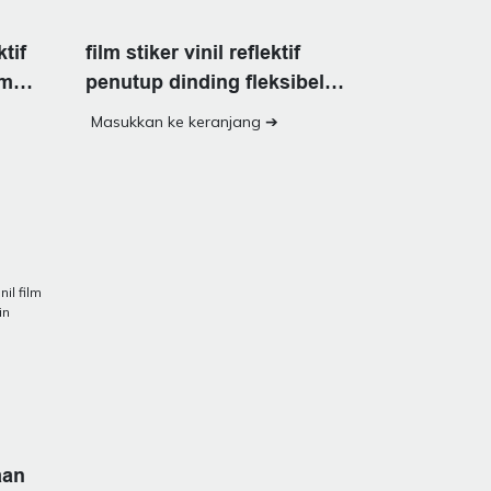
ktif
film stiker vinil reflektif
lm
penutup dinding fleksibel
yang dapat dilepas
Masukkan ke keranjang ➔
aan