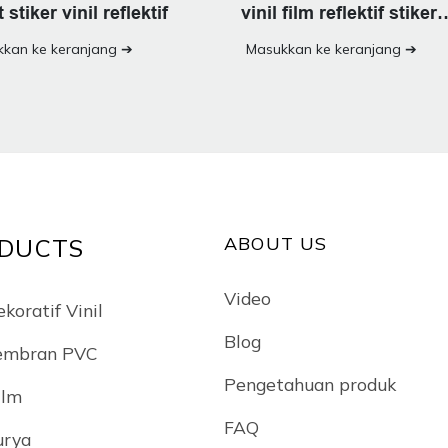
 stiker vinil reflektif
vinil film reflektif stiker
dinding cermin
kan ke keranjang ➔
Masukkan ke keranjang ➔
ABOUT US
DUCTS
Video
koratif Vinil
Blog
embran PVC
Pengetahuan produk
ilm
FAQ
urya