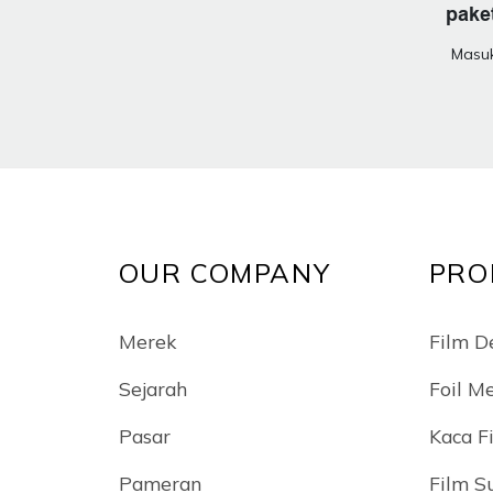
paket
Masuk
OUR COMPANY
PRO
Merek
Film De
Sejarah
Foil M
Pasar
Kaca F
Pameran
Film S