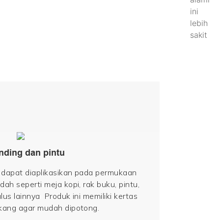
ini
lebih
sakit
nding dan pintu
a dapat diaplikasikan pada permukaan
ah seperti meja kopi, rak buku, pintu,
us lainnya Produk ini memiliki kertas
kang agar mudah dipotong.