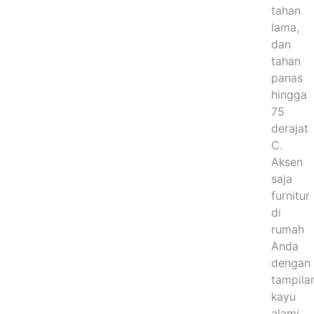
tahan
lama,
dan
tahan
panas
hingga
75
derajat
C.
Aksen
saja
furnitur
di
rumah
Anda
dengan
tampila
kayu
alami