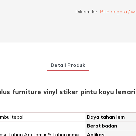
Dikirim ke:
Pilih negara / w
Detail Produk
lus furniture vinyl stiker pintu kayu lemar
imbul tebal
Daya tahan lem
Berat badan
si, Tahan Api, Jamur & Tahan jamur,
Aplikasi