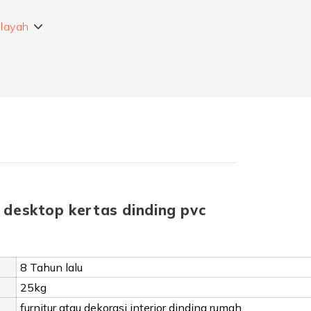
ilayah
i desktop kertas dinding pvc
8 Tahun lalu
25kg
furnitur atau dekorasi interior dinding rumah