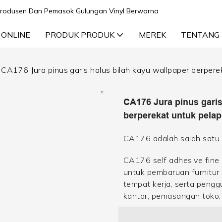
n Produsen Dan Pemasok Gulungan Vinyl Berwarna
 ONLINE
PRODUK PRODUK
MEREK
TENTANG 
CA176 Jura pinus garis halus bilah kayu wallpaper berpere
CA176 Jura pinus garis
berperekat untuk pelap
CA176 adalah salah satu 
CA176 self adhesive fine l
untuk pembaruan furnitur 
tempat kerja, serta peng
kantor, pemasangan toko, 