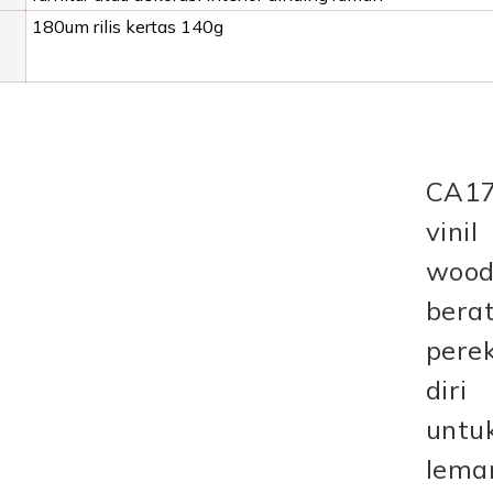
180um rilis kertas 140g
CA1
vinil
wood
bera
pere
diri
untu
lemar