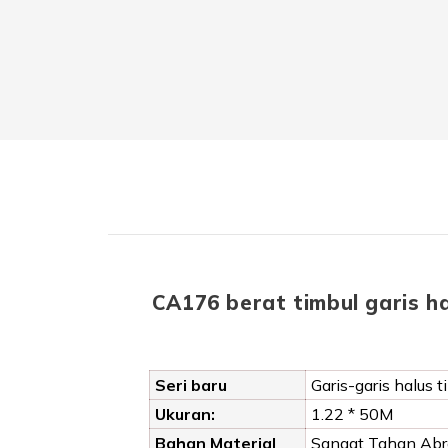
CA176 berat timbul garis ha
Seri baru
Garis-garis halus t
Ukuran:
1.22 * 50M
Bahan Material
Sangat Tahan Abra