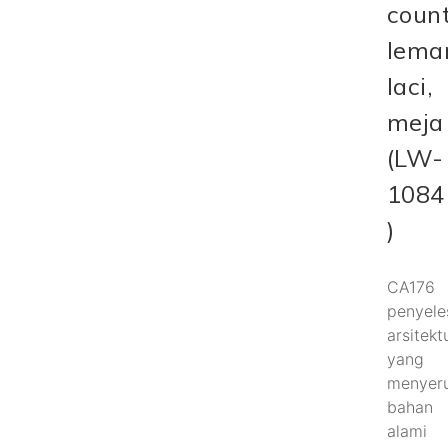
count
lemar
laci,
meja
(LW-
1084
)
CA176
penyele
arsitekt
yang
menyer
bahan
alami