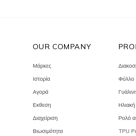
OUR COMPANY
PRO
Μάρκες
Διακοσμ
Ιστορία
Φύλλο 
Αγορά
Γυάλινη
Εκθεση
Ηλιακή 
Διαχείριση
Ρολό α
Βιωσιμότητα
TPU Pa