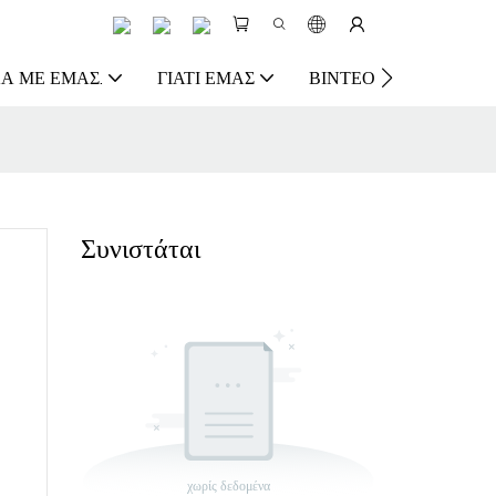
Ά ΜΕ ΕΜΆΣ.
ΓΙΑΤΊ ΕΜΆΣ
ΒΊΝΤΕΟ
ΠΌΡΟΣ
Συνιστάται
χωρίς δεδομένα