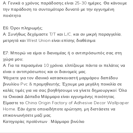
Α: Γενικά ο χρόνος παράδοσης είναι 25-30 ημέρες. Θα κάνουμε
την παράδοση το συντομότερο δυνατό με την εγγυημένη
ποιότητα.
Ε6: Όροι πληρωμής;
Α: Συνήθως δεχόμαστε T/T και L/C, και αν μικρή παραγγελία,
μετρητά και West Union είναι επίσης διαθέσιμα.
Ε7: Μπορώ να είμαι ο διανομέας ή ο αντιπρόσωπός σας στη
χώρα μου;
Α: Για τα περασμένα 10 χρόνια, ελπίζουμε πάντα οι πελάτες να
είναι ο αντιπρόσωπος και οι διανομείς μας.
Ψάχνετε για τον ιδανικό κατασκευαστή μαρμάρου δαπέδου
βινυλίου Pvc & προμηθευτής; Έχουμε μια μεγάλη ποικιλία σε
καλές τιμές για να σας βοηθήσουμε να γίνετε δημιουργικοί. Όλα
τα Οικιακά Δάπεδα Μάρμαρα είναι εγγυημένης ποιότητας.
Είμαστε το China Origin Factory of Adhesive Decor Wallpaper
Home. Εάν έχετε οποιαδήποτε ερώτηση, μη διστάσετε να
επικοινωνήσετε μαζί μας.
Κατηγορίες προϊόντων :
Μάρμαρο βινύλιο