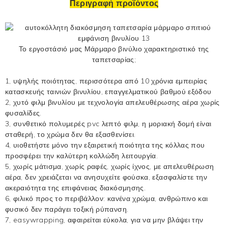
Περιγραφή προϊόντος
Το εργοστάσιό μας
Μάρμαρο βινύλιο
χαρακτηριστικό της
ταπετσαρίας;
1, υψηλής ποιότητας, περισσότερα από 10 χρόνια εμπειρίας
κατασκευής ταινιών βινυλίου, επαγγελματικού βαθμού εξόδου
2, χυτό φιλμ βινυλίου με τεχνολογία απελευθέρωσης αέρα χωρίς
φυσαλίδες.
3, συνθετικό πολυμερές pvc λεπτό φιλμ, η μοριακή δομή είναι
σταθερή, το χρώμα δεν θα εξασθενίσει.
4, υιοθετήστε μόνο την εξαιρετική ποιότητα της κόλλας που
προσφέρει την καλύτερη κολλώδη λειτουργία.
5, χωρίς μάτισμα, χωρίς ραφές, χωρίς ίχνος, με απελευθέρωση
αέρα, δεν χρειάζεται να ανησυχείτε φούσκα, εξασφαλίστε την
ακεραιότητα της επιφάνειας διακόσμησης.
6, φιλικό προς το περιβάλλον: κανένα χρώμα, ανθρώπινο και
φυσικό δεν παράγει τοξική ρύπανση.
7, easywrapping, αφαιρείται εύκολα, για να μην βλάψει την