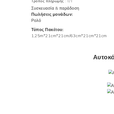
Τρόπος πληρωμής
:
T/T
Συσκευασία & παράδοση
Πωλήσεις μονάδων:
Ρολό
Τύπος Πακέτου:
1,25m*21cm*21cm/63cm*21cm*21cm
Αυτοκό