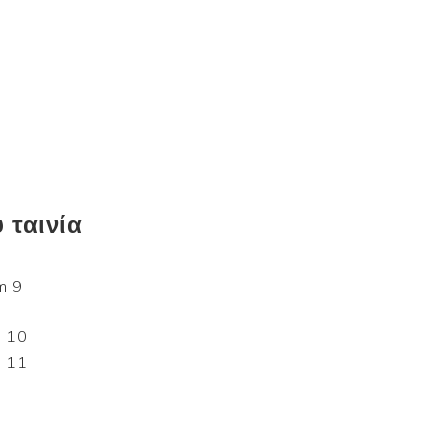
υ
ταινία