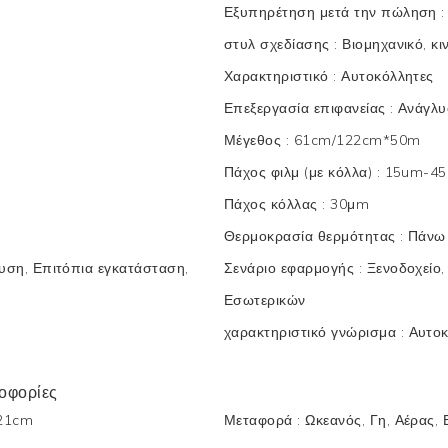
Εξυπηρέτηση μετά την πώληση
στυλ σχεδίασης
:
Βιομηχανικό, κι
Χαρακτηριστικό
:
Αυτοκόλλητες
Επεξεργασία επιφανείας
:
Ανάγλ
Μέγεθος
:
61cm/122cm*50m
Πάχος φιλμ (με κόλλα)
:
15um-4
Πάχος κόλλας
:
30μm
Θερμοκρασία θερμότητας
:
Πάνω
υση, Επιτόπια εγκατάσταση,
Σενάριο εφαρμογής
:
Ξενοδοχείο,
Εσωτερικών
χαρακτηριστικό γνώρισμα
:
Αυτοκ
οφορίες
21cm
Μεταφορά
:
Ωκεανός, Γη, Αέρας, 