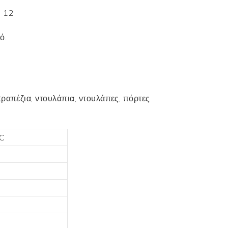
ό.
τραπέζια, ντουλάπια, ντουλάπες, πόρτες
VC