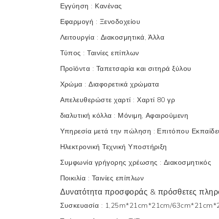
Εγγύηση
:
Κανένας
Εφαρμογή
:
Ξενοδοχείου
Λειτουργία
:
Διακοσμητικά, Άλλα
Τύπος
:
Ταινίες επίπλων
Προϊόντα
:
Ταπετσαρία και σιτηρά ξύλου
Χρώμα
:
Διαφορετικά χρώματα
Απελευθερώστε χαρτί
:
Χαρτί 80 γρ
διαλυτική κόλλα
:
Μόνιμη, Αφαιρούμενη
Υπηρεσία μετά την πώληση
:
Επιτόπου Εκπαίδε
Ηλεκτρονική Τεχνική Υποστήριξη
Συμφωνία γρήγορης χρέωσης
:
Διακοσμητικός
Ποικιλία
:
Ταινίες επίπλων
Δυνατότητα προσφοράς & πρόσθετες πληρ
Συσκευασία
:
1,25m*21cm*21cm/63cm*21cm*