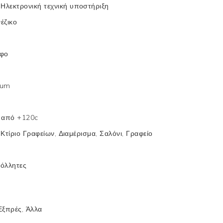
:
Ηλεκτρονική τεχνική υποστήριξη
νέζικο
υφο
5um
 από +120c
 Κτίριο Γραφείων, Διαμέρισμα, Σαλόνι, Γραφείο
όλλητες
Εξπρές, Άλλα