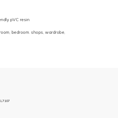
endly pVC resin
g room, bedroom. shops, wardrobe,