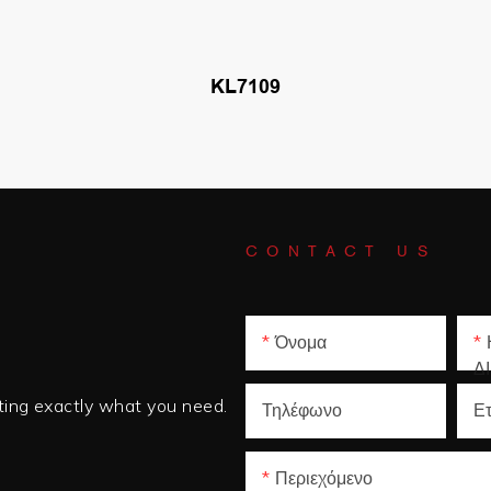
KL7109
CONTACT US
Όνομα
Δ
tting exactly what you need.
Τηλέφωνο
Ετ
Περιεχόμενο