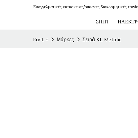
Επαγγελματικές κατασκευές/οικιακές διακοσμητικές ταινί
ΣΠΊΤΙ
ΗΛΕΚΤΡ
KunLin
Μάρκες
Σειρά KL Metalic