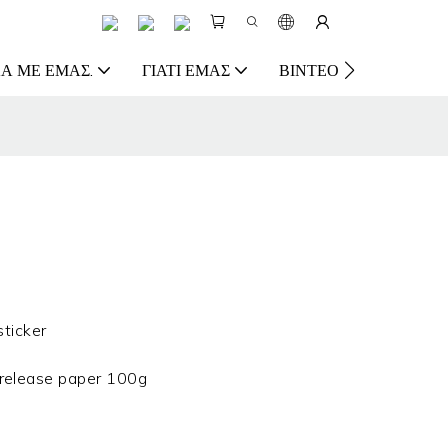
Ά ΜΕ ΕΜΆΣ.
ΓΙΑΤΊ ΕΜΆΣ
ΒΊΝΤΕΟ
ΠΌΡΟΣ
sticker
elease paper 100g