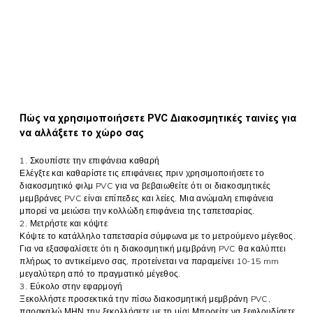
Πώς να χρησιμοποιήσετε PVC Διακοσμητικές ταινίες για
να αλλάξετε το χώρο σας
1. Σκουπίστε την επιφάνεια καθαρή
Ελέγξτε και καθαρίστε τις επιφάνειες πριν χρησιμοποιήσετε το
διακοσμητικό φιλμ PVC για να βεβαιωθείτε ότι οι διακοσμητικές
μεμβράνες PVC είναι επίπεδες και λείες. Μια ανώμαλη επιφάνεια
μπορεί να μειώσει την κολλώδη επιφάνεια της ταπετσαρίας.
2.
Μετρήστε και κόψτε
Κόψτε το κατάλληλο
ταπετσαρία
σύμφωνα με το μετρούμενο μέγεθος.
Για να εξασφαλίσετε ότι η διακοσμητική μεμβράνη PVC θα καλύπτει
πλήρως το αντικείμενο σας, προτείνεται να παραμείνει 10-15 mm
μεγαλύτερη από το πραγματικό μέγεθος.
3.
Εύκολο στην εφαρμογή
Ξεκολλήστε προσεκτικά την πίσω διακοσμητική μεμβράνη PVC,
παρακαλώ ΜΗΝ την ξεκολλήσετε με τη μία! Μπορείτε να ξεφλουδίσετε