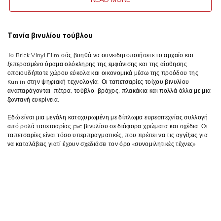
Ταινία βινυλίου τούβλου
Το Brick Vinyl Film σάς βοηθά να συνειδητοποιήσετε το αρχαίο και
ξεπερασμένο όραμα ολόκληρης της εμφάνισης και της αίσθησης
οποιουδήποτε χώρου εύκολα και οικονομικά μέσω της προόδου της
Kunlin στην ψηφιακή τεχνολογία. Οι ταπετσαρίες τοίχου βινυλίου
αναπαράγονται πέτρα, τούβλο, βράχος, πλακάκια και πολλά άλλα με μια
ζωντανή ευκρίνεια.
Εδώ είναι μια μεγάλη κατοχυρωμένη με δίπλωμα ευρεσιτεχνίας συλλογή
από ρολά ταπετσαρίας pvc βινυλίου σε διάφορα χρώματα και σχέδια. Οι
ταπετσαρίες είναι τόσο υπερπραγματικές, που πρέπει να τις αγγίξεις για
να καταλάβεις γιατί έχουν σχεδιάσει τον όρο «συνομιλητικές τέχνες»