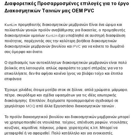
Διαφορετικές Προσαρμοσμένες επιλογές για το έργο
Διακοσμητικών Ταινιών μας OEM PVC
KunLin
προμηθευτής διακοσμητικών μεμβρανών
Είναι ένα ώριμο και
πολλαπλών γενεών προϊόν αναβάθμισης για δεκαετίες, ο προμηθευτής
διακοσμητικών υμενίων KunLin έχει υποβληθεί σε αυστηρή διασφάλιση
ποιότητας, παρέχοντάς σας την καλύτερη βοήθεια διακοσμητικών
διακοσμητικών μεμβρανών βινυλίου και PVC για να κάνετε το δωμάτιό
σας όμορφο και άνετο.
Ο σχεδιασμός των αυτοκόλλητων διακοσμητικών μεμβρανών είναι πολύ
βολικός στη λειτουργία, απλώς αφαιρέστε το χαρτί στήριξης για να το
επικολλήσετε, δεν θα αφήσει κανένα ίχνος να βλάψει τοίχο και έπιπλα
επιφάνεια
Έχουμε χιλιάδες έτοιμα μοτίβα στοκ σε ξύλινα, απλά χρώματα, μάρμαρο,
πέτρα, σκυρόδεμα και σχέδια υφασμάτων για τις ιδέες εσωτερικής
διακόσμησης Επιπλέον, δεχόμαστε προσαρμοσμένο σχεδιασμό σε
χαμηλότερο MOQ από άλλα
Εργοστάσιο διακοσμητικών ταινιών
.
Το προϊόν διακοσμητικού βινυλίου και διακοσμητικών μεμβρανών μπορεί
να χρησιμοποιηθεί σε ντουλάπια, τοίχους, επένδυση ραφιών, ντουλάπες
κουζίνας, κομοδίνα, πάγκους, ράφια, χειροτεχνίες κ.λπ. Μπορεί να
μεταφερθεί ή να αφαιρεθεί. Πολύ κατάλληλο και για ενοικιαστές.