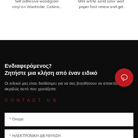
case
case
Self adhesive woodgrain
Milk white solid color wall
vinyl on Wardrobe, Cabinet,
paper fast renew and get
table top, wall
such decoration effect
Ενδιαφερόμενος?
Ζητήστε μια κλήση από έναν ειδικό
Οι ειδικοί μας είναι διαθέσιμοι για να σας βοηθήσουν να αποκτήσετε
ακριβώς αυτό που χρειάζεστε.
CONTACT US
Όνομα
ΗΛΕΚΤΡΟΝΙΚΗ ΔΙΕΥΘΥΝΣΗ