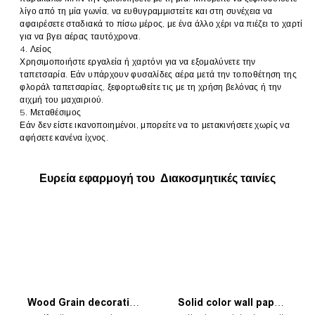
λίγο από τη μία γωνία, να ευθυγραμμιστείτε και στη συνέχεια να
αφαιρέσετε σταδιακά το πίσω μέρος, με ένα άλλο χέρι να πιέζει το χαρτί
για να βγει αέρας ταυτόχρονα.
4.
Λείος
Χρησιμοποιήστε εργαλεία ή χαρτόνι για να εξομαλύνετε την
ταπετσαρία. Εάν υπάρχουν φυσαλίδες αέρα μετά την τοποθέτηση της
φλοράλ ταπετσαρίας, ξεφορτωθείτε τις με τη χρήση βελόνας ή την
αιχμή του μαχαιριού.
5. Μεταθέσιμος
Εάν δεν είστε ικανοποιημένοι, μπορείτε να το μετακινήσετε χωρίς να
αφήσετε κανένα ίχνος.
Ευρεία εφαρμογή του Διακοσμητικές ταινίες
Wood Grain decorative
Solid color wall paper