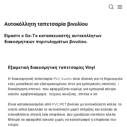
Αυτοκόλλητη ταπετσαρία βινυλίου
Είμαστε ο Go-To κατασκευαστής αυτοκόλλητων
διακοσμητικών περιτυλιγμάτων βινυλίου.
Εξαιρετική διακοσμητική ταπετσαρίες Vinyl
Η διακοσμητική ταπετσαρία PVC Kunlin είναι ιδανική για τη δημιουργία
ενός μοναδικού και εξατομικευμένου στυλ για εμπορικούς σκοπούς /
διακόσμηση σπιτιού, που εφαρμόζεται ευρέως για εμπορικά κέντρα,
σαλόνι, κρεβατοκάμαρα, τοίχους κουζίνας, έπιπλα κ.λπ
Είναι κατασκευασμένο από PVC/PET βινύλιο με αυτοκόλλητη κόλλα, το
οποίο απλά ξεκολλάει το αυτοκόλλητο χαρτί στήριξης και κολλάει σε
οποιαδήποτε στεγνή λεία επιφάνεια. Δεν χρειάζεται επιπλέον κόλλα.
Μπορεί να αφαιρεθεί εύκολα χωρίς να καταστραφεί η επιφάνεια του
τοίχου