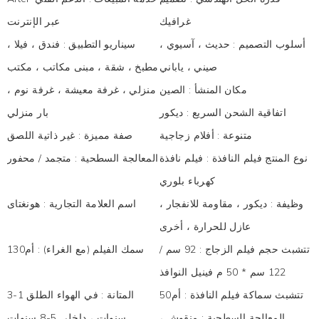
غرافيك
عبر الإنترنت
أسلوب التصميم
:
حديث ، آسيوي ،
سيناريو التطبيق
:
فندق ، فيلا ،
صيني ، ياباني
مطبخ ، شقة ، مبنى مكاتب ، مكتب
مكان المنشأ
:
الصين
منزلي ، غرفة معيشة ، غرفة نوم ،
اتفاقية الشحن السريع
:
ديكور
بار منزلي
متنوعة
:
أفلام زجاجية
صفة مميزة
:
غير ذاتية اللصق
نوع المنتج فيلم النافذة
:
فيلم نافذة
المعالجة السطحية
:
متجمد / محفور
كهرباء بلوري
وظيفة
:
ديكور ، مقاومة للانفجار ،
اسم العلامة التجارية
:
هونغتاى
عازل للحرارة ، أخرى
تتشبث حجم فيلم الزجاج
:
92 سم /
سمك الفيلم (مع الغراء)
:
أم130
122 سم * 50 م فينيل النوافذ
تتشبث سماكة فيلم النافذة
:
أم50
المتانة
:
في الهواء الطلق 1-3
المعالجة السطحية
:
منقوش ،
سنوات ، داخلي 5-8 سنوات