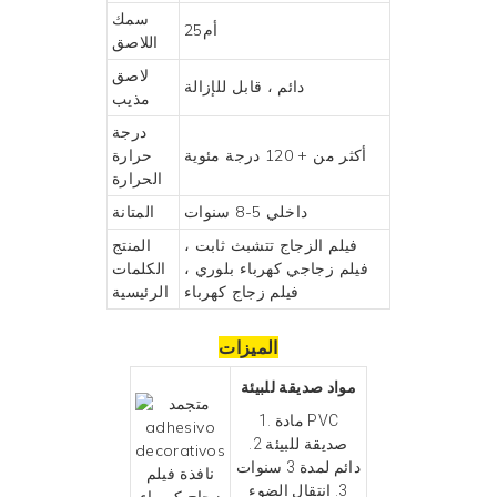
سمك
أم25
اللاصق
لاصق
دائم ، قابل للإزالة
مذيب
درجة
أكثر من + 120 درجة مئوية
حرارة
الحرارة
داخلي 5-8 سنوات
المتانة
فيلم الزجاج تتشبث ثابت
،
المنتج
فيلم زجاجي كهرباء بلوري ،
الكلمات
فيلم زجاج كهرباء
الرئيسية
الميزات
مواد صديقة للبيئة
1. مادة PVC
صديقة للبيئة 2.
دائم لمدة 3 سنوات
3. انتقال الضوء