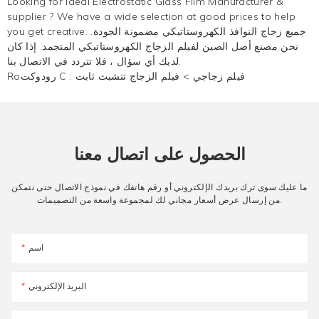
Looking for ideal Electrostatic Glass Film Manufacturer &
supplier ? We have a wide selection at good prices to help
you get creative. جميع زجاج النوافذ الكهروستاتيكي مضمونة الجودة.
نحن مصنع أصل الصين لفيلم الزجاج الكهروستاتيكي المتجمد. إذا كان
لديك أي سؤال ، فلا تتردد في الاتصال بنا.
فيلم زجاجي
>
فيلم الزجاج تتشبث ثابت
Roرودوكت C :
الحصول على اتصال معنا
ما عليك سوى ترك بريدك الإلكتروني أو رقم هاتفك في نموذج الاتصال حتى نتمكن
من إرسال عرض أسعار مجاني لك لمجموعة واسعة من التصميمات.
اسم
البريد الإلكتروني