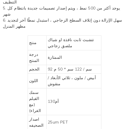
التنظيف
5. يوجد أكثر من 500 نمط ، ويتم إصدار تصميمات جديدة بانتظام كل
شهر
6. سهل الإزالة دون إتلاف السطح الزجاجي ، استبدل نمطًا آخر لتجديد
مظهر المنزل
تتشبث ثابت
نافذة او شباك
منتج
ملصق زجاجي
درجة
الممتازة
المنتج
92 سم / 122 سم * 50 م
الحجم
أبيض / ملون ، ثلاثي الأبعاد /
اللون
منقوش
سمك
الفيلم
أم130
(مع
الغراء)
اصدار
25um PET
الصحيفه