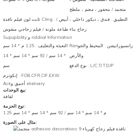
متجمد / محفور ، معتم ، ملطخ
التطبيق
:
فندق ، ديكور داخلي ،
أبيض /
:
ثابت لون فيلم نافذة Cling
زجاج بناء
طباعة ملونة / فيلم زجاجي منقوش
Supupbility و nddiial Information
Ranرانسبوراتيشن
:
المحيط والجو
التعبئة والتغليف
:
1.25 م * 14 سم
والأرض
* 14 سم / 92 سم * 14 سم * 14
L/C,T/T,D/P
:
نوع الدفع
سم
FOB,CFR,CIF,EXW
:
إنكوترم
Ackأحمق و elielivery
بيع الوحدات:
لفافة
نوع الحزمة:
1.25 م * 14 سم * 14 سم / 92 سم * 14 سم * 14 سم
مثال على الصورة: