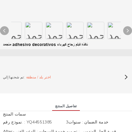
متجمد adhesivo decorativos نافذة فيلم زجاج كهرباء
اختر بلد / منطقة
تم شحنها إلي:
تفاصيل المنتج
سمات المنتج
خدمة الضمان
:
سنوات3
YQ44551385
:
نموذج رقم.
قدرة الحل الهندسي
:
تصميم
After-خدمة المبيعات
:
الدعم الفني