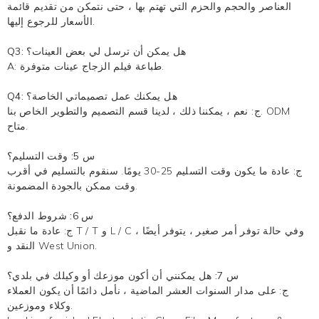
العناصر والحجم والحزم التي تهتم بها ، حتى نتمكن من تقديم قائمة
الأسعار للرجوع إليها.
Q3: هل يمكن أن ترسل لي بعض العينات؟
عينات متوفرة.
طباعة فيلم الزجاج
A:
Q4: هل يمكنك عمل تصميماتي الخاصة؟
ج: نعم ، يمكننا ذلك ، لدينا قسم التصميم والتطوير الخاص بنا. ODM
متاح.
س 5: وقت التسليم؟
ج: عادة ما يكون وقت التسليم 25-30 يومًا. سنقوم بالتسليم في أقرب
وقت ممكن بالجودة المضمونة.
س 6: شروط الدفع؟
ج: عادة ما نقبل T / T و L / C ، وفي حالة توفر أمر صغير ، يتوفر أيضًا
النقد و West Union.
س 7: هل يمكنني أن أكون موزعك أو وكيلك في بلدي؟
ج: على مدار السنوات العشر الماضية ، نأمل دائمًا أن يكون العملاء
وكلاء وموزعين.