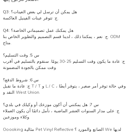
Q3: هل يمكن أن ترسل لي بعض العينات؟
ج: تتوفر عينات الفينيل العاكسة.
Q4: هل يمكنك عمل تصميماتي الخاصة؟
ج: نعم ، يمكننا ذلك ، لدينا قسم التصميم والتطوير الخاص بنا. ODM
متاح.
س 5: وقت التسليم؟
ج: عادة ما يكون وقت التسليم 25-30 يومًا. سنقوم بالتسليم في أقرب
وقت ممكن بالجودة المضمونة.
س 6: شروط الدفع؟
ج: عادة ما نقبل T / T و L / C ، وفي حالة توفر أمر صغير ، يتوفر أيضًا
النقد و West Union.
س 7: هل يمكنني أن أكون موزعك أو وكيلك في بلدي؟
ج: على مدار السنوات العشر الماضية ، نأمل دائمًا أن يكون العملاء
وكلاء وموزعين.
Ooooking مثالية Pet Vinyl Reflective الصانع والمورد ؟ We لديها