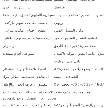
غرافيك
عبر الإنترنت ، أخرى
أسلوب التصميم
:
معاصر ، حديث ،
سيناريو التطبيق
:
فندق ، فيلا ، شقة
أوروبي
، مبنى مكاتب ، سوبر ماركت ،
مكان المنشأ
:
الصين
مطبخ ، حمام ، مكتب منزلي ،
اتفاقية الشحن السريع
:
ديكور
غرفة معيشة ، غرفة نوم ، طعام ،
صفة مميزة
:
غير ذاتية اللصق
بار منزلي
ميزة
:
ذاتية اللصق ، مرآة عاكسة ،
متنوعة
:
أفلام ممعدنة
دليل على الرطوبة
Ardالحداد
:
لينة وقليلا من الصعب
اسم العلامة التجارية
:
هونغتاى
الشفافية
:
مبهمة
المعالجة السطحية
:
مطلي مرآة
0.5M/0.6M/1.22M * 50M
الحجم
:
التطبيق
:
زخرفة الجدار والإعلان
نوع المعالجة
:
قذف متعدد
الاستخدام
:
ملصقات ، حرفة دعائية
Supupbility و nddiial Information
Ranرانسبوراتيشن
:
المحيط والجو
التعبئة والتغليف
:
1.25 م * 14 سم