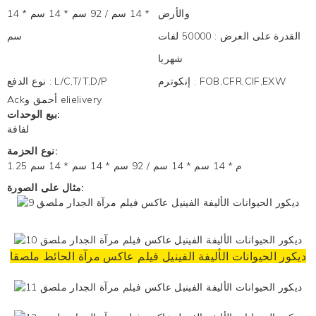
والأرض
* 14 سم / 92 سم * 14 سم * 14
القدرة على العرض
:
50000 لفات
سم
شهريا
FOB,CFR,CIF,EXW
:
إنكوترم
L/C,T/T,D/P
:
نوع الدفع
Ackأحمق و elielivery
بيع الوحدات:
لفافة
نوع الحزمة:
1.25 م * 14 سم * 14 سم / 92 سم * 14 سم * 14 سم
مثال على الصورة:
ديكور الحيوانات الأليفة الفينيل فيلم عاكس
مرآة الحائط ملصقا