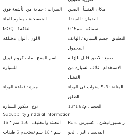
مكان المنشأ
:
الصين
الميزات
:
حماية من الأشعة فوق
الضمان
:
السنة1
البنفسجية ، مقاوم للماء
سماكة
:
مم0.15
لفافة1
:
MOQ
التطبيق
:
جسم السيارة / الهاتف
اللون
:
ألوان مختلفة
المحمول
صمغ
:
لاصق قابل للإزالة
اسم المنتج
:
مات كروم فينيل
الاستخدام
:
غلاف السيارة من
للسيارة
الفينيل
المتانة
:
3-5 سنوات في الهواء
ميزة
:
فقاعة الهواء
الطلق
الحجم
:
م1.52*18
نوع
:
ديكور السيارة
Supupbility و nddiial Information
Ranرانسبوراتيشن
:
اكسبرس ،
التعبئة والتغليف
:
155 سم * 16
المحيط ، البر ، الجو
سم * 16 سم نستخدم 5 طبقات