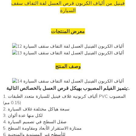
فينيل من ألياف الكربون
قرص العسل لفة التفاف سقف
السيارة
معرض المنتجات
وصف المنتج
يتميز الفيلم المصبوب بهيكل قرص العسل بالخصائص التالية:.
1. ألياف كربونيه
غلاف فينيل للسيارة
متعدد الطبقات PVC المصبوب
(0.15 مم)
2. سبعة هياكل مختلفة
غلاف السيارة
3. لكل منها عدة ألوان
4. صقل السطح في تصميم السيارة
5. ممتازة الاستقرار الأبعاد ومقاومة السطح
6. للأسطح غير المستوية والمنحنية