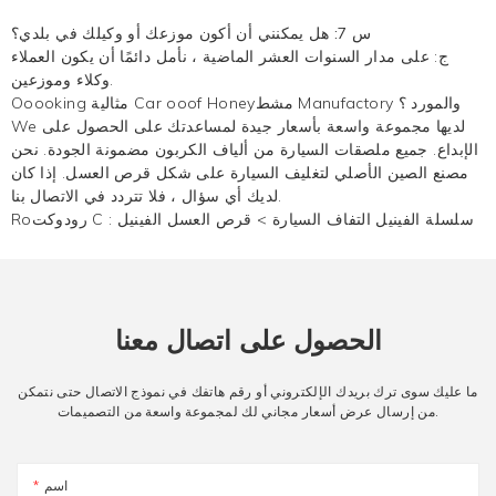
س 7: هل يمكنني أن أكون موزعك أو وكيلك في بلدي؟
ج: على مدار السنوات العشر الماضية ، نأمل دائمًا أن يكون العملاء
وكلاء وموزعين.
Ooooking مثالية Car ooof Honeyمشط Manufactory والمورد ؟
We لديها مجموعة واسعة بأسعار جيدة لمساعدتك على الحصول على
الإبداع. جميع ملصقات السيارة من ألياف الكربون مضمونة الجودة. نحن
مصنع الصين الأصلي لتغليف السيارة على شكل قرص العسل. إذا كان
لديك أي سؤال ، فلا تتردد في الاتصال بنا.
سلسلة الفينيل التفاف السيارة
>
قرص العسل الفينيل
Roرودوكت C :
الحصول على اتصال معنا
ما عليك سوى ترك بريدك الإلكتروني أو رقم هاتفك في نموذج الاتصال حتى نتمكن
من إرسال عرض أسعار مجاني لك لمجموعة واسعة من التصميمات.
اسم