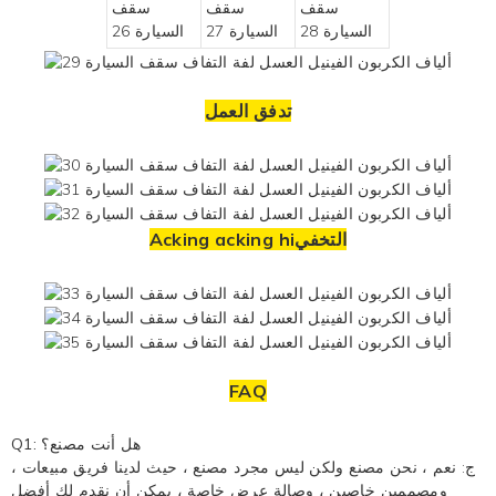
تدفق العمل
Acking acking hiالتخفي
FAQ
Q1: هل أنت مصنع؟
ج: نعم ، نحن مصنع ولكن ليس مجرد مصنع ، حيث لدينا فريق مبيعات ،
ومصممين خاصين ، وصالة عرض خاصة ، يمكن أن نقدم لك أفضل