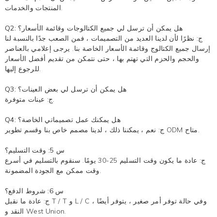
المنتجات والخدمات.
Q2: هل يمكن أن ترسل لي جميع الكتالوجات وقائمة الأسعار؟
ج: نظرًا لأن لدينا العديد من التصميمات ، فمن الصعب جدًا بالنسبة لنا
إرسال جميع الكتالوج وقائمة الأسعار الخاصة بنا. يرجى إعلامي بالعناصر
والحجم والحزم التي تهتم بها ، حتى نتمكن من تقديم أفضل الأسعار
للرجوع إليها.
Q3: هل يمكن أن ترسل لي بعض العينات؟
ج: عينات متوفرة.
Q4: هل يمكنك عمل تصميماتي الخاصة؟
ج: نعم ، يمكننا ذلك ، لدينا مصمم خاص بنا وقسم تطوير ODM متاح.
س 5: وقت التسليم؟
ج: عادة ما يكون وقت التسليم 25-30 يومًا. سنقوم بالتسليم في أسرع
وقت ممكن مع الجودة المضمونة.
س 6: شروط الدفع؟
ج: عادة ما نقبل T / T و L / C ، وفي حالة توفر أمر صغير ، يتوفر أيضًا
النقد و West Union.