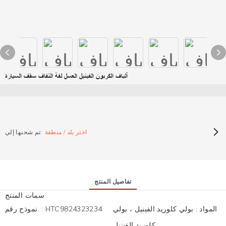
ألياف الكربون الفينيل العسل لفة التفاف سقف السيارة
اختر بلد / منطقة
تم شحنها إلي:
تفاصيل المنتج
سمات المنتج
المواد
:
بولي كلوريد الفينيل ، بولي
HTC9824323234
:
نموذج رقم.
كلوريد الفينيل