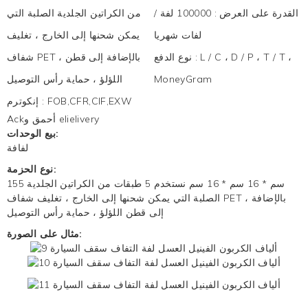
القدرة على العرض
:
100000 لفة /
من الكراتين الجلدية الصلبة التي
لفات شهريا
يمكن شحنها إلى الخارج ، تغليف
L / C ، D / P ، T / T ،
:
نوع الدفع
شفاف PET ، بالإضافة إلى قطن
MoneyGram
اللؤلؤ ، حماية رأس التوصيل
FOB,CFR,CIF,EXW
:
إنكوترم
Ackأحمق و elielivery
بيع الوحدات:
لفافة
نوع الحزمة:
155 سم * 16 سم * 16 سم نستخدم 5 طبقات من الكراتين الجلدية
الصلبة التي يمكن شحنها إلى الخارج ، تغليف شفاف PET ، بالإضافة
إلى قطن اللؤلؤ ، حماية رأس التوصيل
مثال على الصورة: