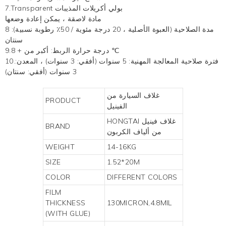
7.Transparent بولي أكريلات المذيبات
مادة لاصقة ، يمكن إعادة وضعها
8 مدة الصلاحية (العبوة الأصلية ، 20 درجة مئوية / 50٪ رطوبة نسبية):
سنتان
9.درجة حرارة الربط: أكبر من + 8 ℃
10.فترة صلاحية المعالجة المهنية: 5 سنوات (أفقي: 3 سنوات) ، المعدن:
3 سنوات (أفقي: سنتان)
غلاف السيارة من
PRODUCT
الفينيل
غلاف فينيل
HONGTAI
BRAND
من ألياف الكربون
WEIGHT
14-16KG
SIZE
1.52*20M
COLOR
DIFFERENT COLORS
FILM
THICKNESS
130MICRON,4.8MIL
(WITH GLUE)