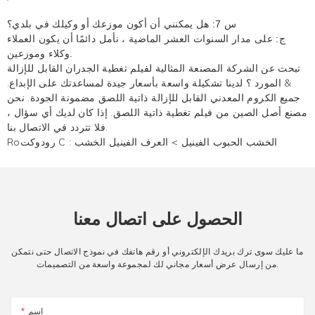
س 7: هل يمكنني أن أكون موزعك أو وكيلك في بلدي؟
ج: على مدار السنوات العشر الماضية ، نأمل دائمًا أن يكون العملاء
وكلاء وموزعين.
تبحث عن الشركة المصنعة المثالية لفيلم تغطية الجدران القابل للإزالة
& المورد ؟ لدينا تشكيلة واسعة بأسعار جيدة لمساعدتك على الإبداع.
جميع الكروم المعدني القابل للإزالة ذاتية اللصق مضمونة الجودة. نحن
مصنع أصل الصين من فيلم تغطية ذاتية اللصق. إذا كان لديك أي سؤال ،
فلا تتردد في الاتصال بنا.
الخشب الحبوب الفينيل
>
العرف الفينيل الخشب
Roرودوكت C :
الحصول على اتصال معنا
ما عليك سوى ترك بريدك الإلكتروني أو رقم هاتفك في نموذج الاتصال حتى نتمكن
من إرسال عرض أسعار مجاني لك لمجموعة واسعة من التصميمات.
اسم