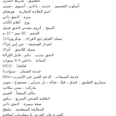
التطبيق
:
شريط المنزل
أسلوب التصميم
:
حديث ، ياباني ، آسيوي ، صيني
اسم العلامة التجارية
:
هونغتاى
ميزة
:
لاصق ذاتي
نوع
:
أفلام الأثاث
المنتج
:
كروم معدني لاصق فينيل
الحجم
:
60 سم * 10 م
سمك الفيلم (مع الغراء)
:
ميكرون120
اصدار الصحيفه
:
جي إس إم70
سمك اللاصق
:
أم25
لاصق مذيب
:
دائم ، قابل للإزالة
المتانة
:
داخلي 5-8 سنوات
لفافة1
:
MOQ
خدمة الضمان
:
سنوات5
After-خدمة المبيعات
:
الدعم الفني عبر الإنترنت
سيناريو التطبيق
:
فندق ، فيلا ، صالة ، بار منزلي ، مستودع ، سوبر
ماركت ، مبنى مكاتب
مكان المنشأ
:
الصين
اتفاقية الشحن السريع
:
ديكور
صفة مميزة
:
لاصق ذاتي
المعالجة السطحية
:
ملطخ
القدرة على العرض & معلومات إضافية