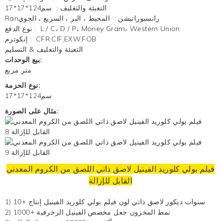
التعبئة والتغليف
:
سم124*17*17
Ranرانسبوراتيشن
:
المحيط ، البر ، السريع ، الجوي
L / C، D / P، Money Gram، Western Union
:
نوع الدفع
CFR,CIF,EXW,FOB
:
إنكوترم
التعبئة والتغليف & التسليم
بيع الوحدات:
متر مربع
نوع الحزمة:
سم124*17*17
مثال على الصورة:
فيلم بولي كلوريد الفينيل لاصق ذاتي اللصق من الكروم المعدني
القابل للإزالة
1) 10+ سنوات ديكور لاصق ذاتي
لون فيلم بولي كلوريد الفينيل
إنتاج
2) 1000+ نمط المخزون جعل مخصص
الفينيل الزخرفية