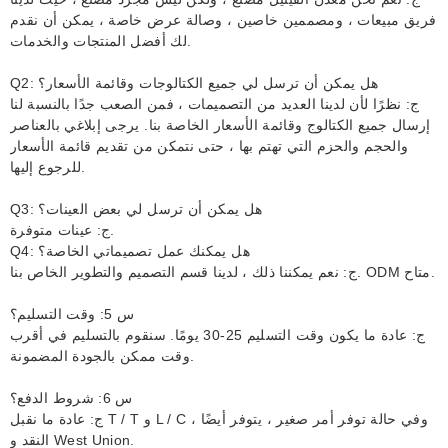
فريق مبيعات ، ومصممين خاصين ، وصالة عرض خاصة ، يمكن أن نقدم
لك أفضل المنتجات والخدمات.
Q2: هل يمكن أن ترسل لي جميع الكتالوجات وقائمة الأسعار؟
ج: نظرًا لأن لدينا العديد من التصميمات ، فمن الصعب جدًا بالنسبة لنا
إرسال جميع الكتالوج وقائمة الأسعار الخاصة بنا. يرجى إبلاغي بالعناصر
والحجم والحزم التي تهتم بها ، حتى نتمكن من تقديم قائمة الأسعار
للرجوع إليها.
Q3: هل يمكن أن ترسل لي بعض العينات؟
ج: عينات متوفرة.
Q4: هل يمكنك عمل تصميماتي الخاصة؟
ج: نعم يمكننا ذلك ، لدينا قسم التصميم والتطوير الخاص بنا. ODM متاح.
س 5: وقت التسليم؟
ج: عادة ما يكون وقت التسليم 25-30 يومًا. سنقوم بالتسليم في أقرب
وقت ممكن بالجودة المضمونة.
س 6: شروط الدفع؟
ج: عادة ما نقبل T / T و L / C ، وفي حالة توفر أمر صغير ، يتوفر أيضًا
النقد و West Union.