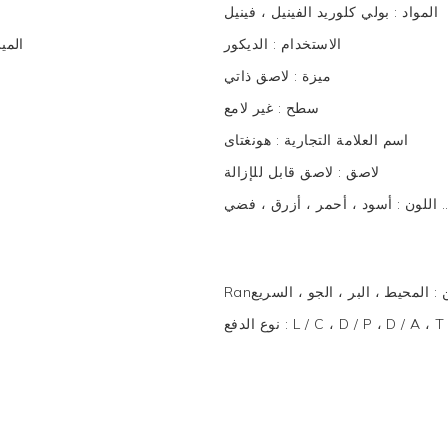
المواد
:
بولي كلوريد الفينيل ، فينيل
الاستخدام
:
الديكور
المي
ميزة
:
لاصق ذاتي
سطح
:
غير لامع
اسم العلامة التجارية
:
هونغتاى
لاصق
:
لاصق قابل للإزالة
 أزرق ، فضي ....
اللون
:
ن
:
المحيط ، البر ، الجو ، السريع
L / C ، D / P ، D / A ،
:
نوع الدفع