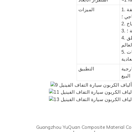
فة
الميزات
اجي ؛
 ؛
طق
ات
ادية
التطبيق
Guangzhou YuQuan Composite M هي عبارة عن بحث وتطوير وتصميم وإنتاج ومبيعات في إحدى الشركات ، وتعمل بشكل رئيسي في أفلام