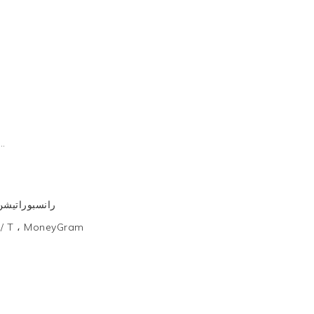
أسود ، أحمر ،
Ranرانسبوراتيش
 T / T ، MoneyGram