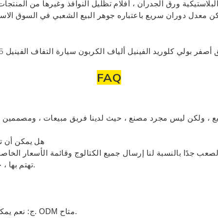
لبلاستيكية
ورق الجدران
، أفلام تظليل النوافذ وغيرها من المنتجا
 معدل دوران سريع باعتباره جوهر البيع الشعبي في السوق الاسته
FAQ
يع ، ولكن ليس مجرد مصنع ، حيث لدينا فريق مبيعات ، ومصممين
Q2: هل يمكن أ
الصعب جدًا بالنسبة لنا إرسال جميع الكتالوج وقائمة الأسعار الخاصة
تهتم بها ، حتى نتمكن من تقديم قائمة الأسعار للرجوع إليها.
ج: نعم يمكننا ذلك ، لدينا قسم التصميم والتطوير الخاص بنا. ODM متاح.