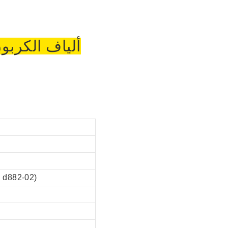
ألياف الكربو
MD≥28 ، CD≥27 (الوحدة: N / مم²) / السرعة: