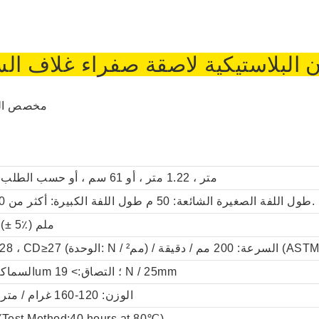
ن البلاستيكية لاصقة صفراء
غلاف الس
مخصص الف
1.06 متر ، 1.22 متر ، أو 61 سم ، أو حسب الطلب
طول اللفة الصغيرة الشائعة: 50 م طول اللفة الكبيرة: أكثر من 200 م.
0.09 (± 5٪) ملم
 200 مم / دقيقة (ASTM d882-02)
السماكة: 30um ؛ التصاق:> 19 N / 25mm
الوزن: 120-160 غرام / متر مربع
Test Method:40 hours at 80℃)