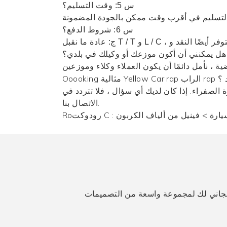
س 5: وقت التسليم؟
س 6: شروط الدفع؟
Ooooking مثالية Yellow Car rap الراب rap المواد المضادة للأشعة فوق البنفسجية والمورد ؟ We لديها مجموعة واسعة بأسعار جيدة لمساعدتك على الحصول
الصفراء. إذا كان لديك أي سؤال ، فلا تتردد في
الاتصال بنا.
سيارة
>
فينيل من ألياف الكربون
Roرودوكت C :