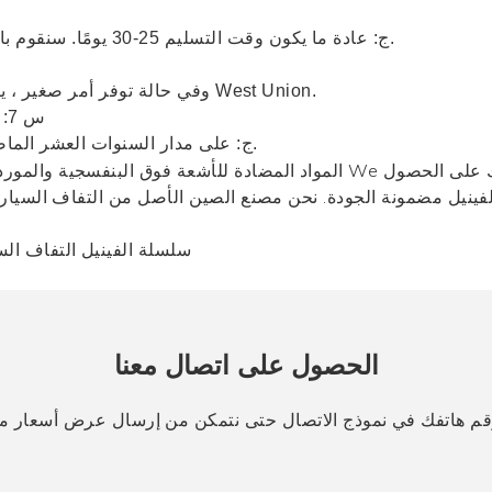
ج: عادة ما يكون وقت التسليم 25-30 يومًا. سنقوم بالتسليم في أقرب وقت ممكن بالجودة المضمونة.
ج: عادة ما نقبل T / T و L / C ، وفي حالة توفر أمر صغير ، يتوفر أيضًا النقد و West Union.
س 7: هل يمكنني أن أكون موزعك أو وكيلك في بلدي؟
ج: على مدار السنوات العشر الماضية ، نأمل دائمًا أن يكون العملاء وكلاء وموزعين.
لفينيل مضمونة الجودة. نحن مصنع الصين الأصل من التفاف السيارة 
سلسلة الفينيل التفاف ال
الحصول على اتصال معنا