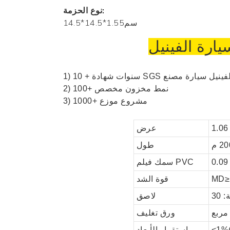
نوع الحزمة:
سم1.55*14.5*14.5
يارة
الفينيل
ينيل سيارة
مصنع
1) 10 + سنوات شهادة SGS
2) 100+ نمط مخزون مخصص
3) 1000+ مشروع موزع
عرض
طول
سمك فيلم PVC
قوة الشد
لاصق
ورق تغليف
<1%(
استقرار الأبعاد