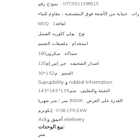
HTC5511398515
:
نموذج رقم.
زات
:
حماية من الأشعة فوق البنفسجية ، مقاوم للماء
لفافة1
:
MOQ
نوع
:
بولي كلوريد الفينيل
استخدام
:
ملصقات الجسم
سماكة
:
ميكرون160
اصدار الصحيفه
:
جي إس إم120
الحجم
:
م1.52*30
Supupbility و nddiial Information
التعبئة والتغليف
:
سم1.55*14.5*14.5
القدرة على العرض
:
80000 متر / متر شهريا
FOB,CFR,EXW
:
إنكوترم
Ackأحمق و elielivery
بيع الوحدات:
متر