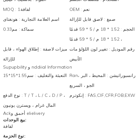
نعم
:
OEM
لفافة1
:
MOQ
صمغ
:
لاصق قابل للإزالة
اسم العلامة التجارية
:
هونغتاى
الحجم
:
1.52 * 18 م / 5 * 59 قدمًا
سماكة
:
مم0.33
، 1.52 * 18 م / 5 * 59 قدمًا
رقم الموديل
:
تغيير لون اللؤلؤ مات
ميزات لاصقة
:
إطلاق الهواء ، قابل
الأبيض
للإزالة
Supupbility و nddiial Information
Ranرانسبوراتيشن
:
المحيط ، البر ،
التعبئة والتغليف
:
سم1.55*15*15
الجو ، السريع
FAS,CIF,CFR,FOB,EXW
:
إنكوترم
T / T ، L / C ، D / P ،
:
نوع الدفع
المال غرام ، ويسترن يونيون
Ackأحمق و elielivery
بيع الوحدات:
لفافة
نوع الحزمة: