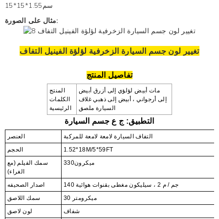
سم1.55*15*15
مثال على الصورة:
تغيير لون جسم السيارة الزخرفية لؤلؤة الفينيل التفاف
تفاصيل المنتج
مات أبيض لؤلؤي إلى أزرق أبيض
المنتج
إلى أرجواني ، أبيض إلى ذهبي
غلاف
الكلمات
السيارة
ملصق
الرئيسية
التطبيق: ج
ع جسم السيارة
التفاف السيارة لامعة لامعة للمركبة
العنصر
1.52*18M/5*59FT
الحجم
ميكرون330
سمك الفيلم (مع
الغراء)
140 جم / م 2 ، سيليكون مغطى بقنوات هوائية
اصدار الصحيفه
30 ميكرومتر
سمك اللاصق
شفاف
لون لاصق