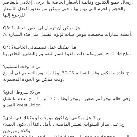
إرسال جميع الكتالوج وقائمة الأسعار الخاصة بنا. يرجى إعلامي بالعناصر
والحجم والحزم التي تهتم بها ، حتى نتمكن من تقديم أفضل الأسعار
للرجوع إليها.
Q3: هل يمكن أن ترسل لي بعض العينات؟
تتوفر عينات لؤلؤة الفينيل مثل هذه السيارة.
أغطية سيارات مخصصة
A:
Q4: هل يمكنك عمل تصميماتي الخاصة؟
ج: نعم يمكننا ذلك ، لدينا قسم التصميم والتطوير الخاص بنا. ODM متاح.
س 5: وقت التسليم؟
ج: عادة ما يكون وقت التسليم 25-30 يومًا. سنقوم بالتسليم في أسرع
وقت ممكن مع الجودة المضمونة.
س 6: شروط الدفع؟
ج: عادة ما نقبل T / T و L / C ، وفي حالة توفر أمر صغير ، يتوفر أيضًا
النقد و West Union.
س 7: هل يمكنني أن أكون موزعك أو وكيلك في بلدي؟
ج: على مدار السنوات العشر الماضية ، نأمل دائمًا أن يكون العملاء
وكلاء وموزعين.