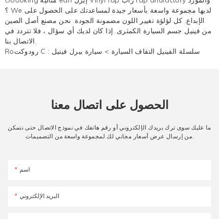
Ooooking مثالية earl إيرل Vinyl rap راب rap anufactory والمورد
؟ We لديها مجموعة واسعة بأسعار جيدة لمساعدتك على الحصول على
الإبداع. كل لؤلؤة تغيير اللون مضمونة الجودة. نحن مصنع أصل الصين
من فينيل جسم السيارة الكمثرى. إذا كان لديك أي سؤال ، فلا تتردد في
الاتصال بنا.
سلسلة الفينيل التفاف السيارة
>
سيارة بيرل فينيل
Roرودوكت C :
الحصول على اتصال معنا
ما عليك سوى ترك بريدك الإلكتروني أو رقم هاتفك في نموذج الاتصال حتى نتمكن
من إرسال عرض أسعار مجاني لك لمجموعة واسعة من التصميمات.
اسم
البريد الإلكتروني