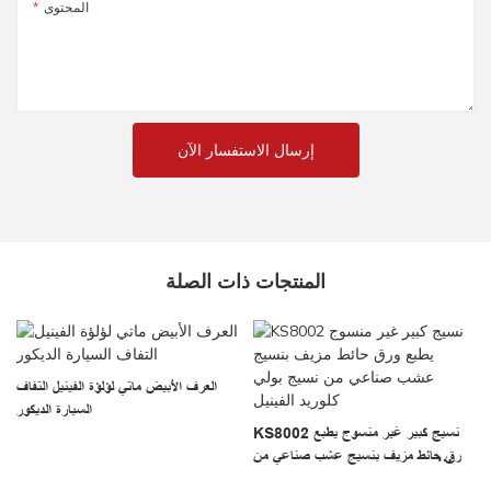
المحتوى
إرسال الاستفسار الآن
المنتجات ذات الصلة
العرف الأبيض ماتي لؤلؤة الفينيل التفاف
ة
السيارة الديكور
KS8002 نسيج كبير غير منسوج يطبع
ورق حائط مزيف بنسيج عشب صناعي من
نسيج بولي كلوريد الفينيل