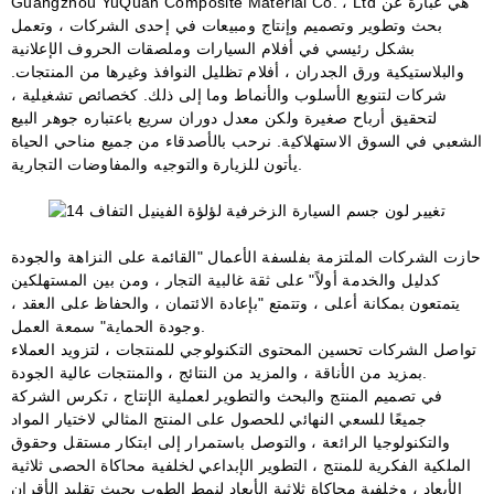
Guangzhou YuQuan Composite Material Co. ، Ltd هي عبارة عن
بحث وتطوير وتصميم وإنتاج ومبيعات في إحدى الشركات ، وتعمل
بشكل رئيسي في أفلام السيارات وملصقات الحروف الإعلانية
والبلاستيكية
ورق الجدران
، أفلام تظليل النوافذ وغيرها من المنتجات.
شركات لتنويع الأسلوب والأنماط وما إلى ذلك. كخصائص تشغيلية ،
لتحقيق أرباح صغيرة ولكن معدل دوران سريع باعتباره جوهر البيع
الشعبي في السوق الاستهلاكية. نرحب بالأصدقاء من جميع مناحي الحياة
يأتون للزيارة والتوجيه والمفاوضات التجارية.
حازت الشركات الملتزمة بفلسفة الأعمال "القائمة على النزاهة والجودة
كدليل والخدمة أولاً" على ثقة غالبية التجار ، ومن بين المستهلكين
يتمتعون بمكانة أعلى ، وتتمتع "بإعادة الائتمان ، والحفاظ على العقد ،
وجودة الحماية" سمعة العمل.
تواصل الشركات تحسين المحتوى التكنولوجي للمنتجات ، لتزويد العملاء
بمزيد من الأناقة ، والمزيد من النتائج ، والمنتجات عالية الجودة.
في تصميم المنتج والبحث والتطوير لعملية الإنتاج ، تكرس الشركة
جميعًا للسعي النهائي للحصول على المنتج المثالي لاختيار المواد
والتكنولوجيا الرائعة ، والتوصل باستمرار إلى ابتكار مستقل وحقوق
الملكية الفكرية للمنتج ، التطوير الإبداعي لخلفية محاكاة الحصى ثلاثية
الأبعاد ، وخلفية محاكاة ثلاثية الأبعاد لنمط الطوب بحيث تقليد الأقران