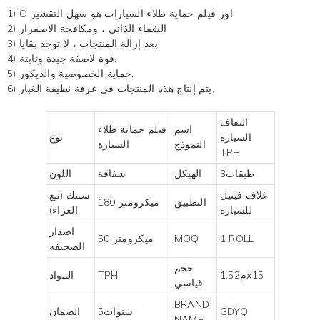
سهل التقشير.
اور
فيلم حماية طلاء السيارات
هو
1) O
2) الشفاء الذاتي ، ومكافحة الاصفرار
3) بعد إزالة المنتجات ، لا توجد بقايا.
4) قوة لاصقة جيدة وثابتة.
5) حماية الخصوصية والديكور.
6) يتم إنتاج هذه المنتجات في غرفة نظيفة الغبار.
التفاف
اسم
فيلم حماية طلاء
السيارة
نوع
النموذج
السيارة
TPH
طبقات3
الهيكل
شفافة
اللون
غلاف فينيل
سمك (مع
التطبيق
180 ميكرومتر
للسيارة
الغراء)
اصدار
1 ROLL
MOQ
50 ميكرومتر
الصحيفه
حجم
م1.52x15
TPH
المواد
قياسي
BRAND
GDYQ
سنوات5
الضمان
NAME