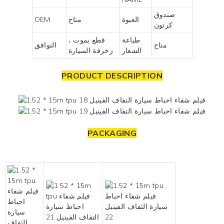
صندوق
العبوة
متاح
OEM
كرتون
طباعة
قطع يموت ،
متاح
التوافق
الشعار
زخرفة السيارة
PRODUCT DESCRIPTION
PACKAGING