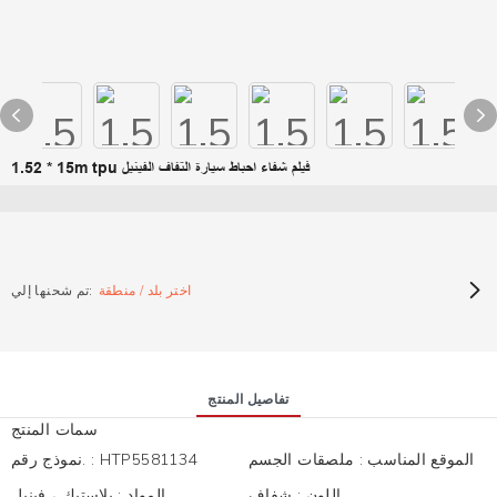
1.52 * 15m tpu فيلم شفاء احباط سيارة التفاف الفينيل
اختر بلد / منطقة
تم شحنها إلي:
تفاصيل المنتج
سمات المنتج
الموقع المناسب
:
ملصقات الجسم
HTP5581134
:
نموذج رقم.
اللون
:
شفاف
المواد
:
بلاستيك ، فينيل