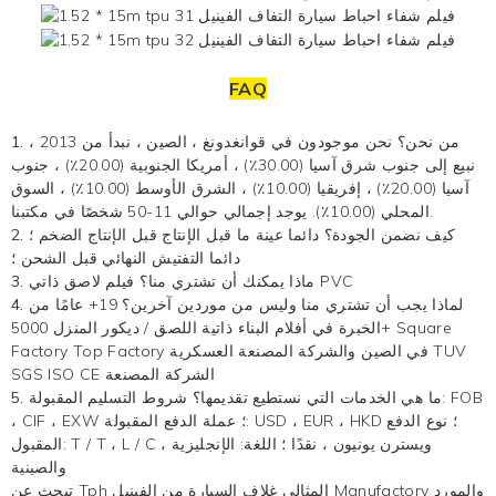
FAQ
1. من نحن؟
نحن موجودون في قوانغدونغ ، الصين ، نبدأ من 2013 ،
نبيع إلى جنوب شرق آسيا (30.00٪) ، أمريكا الجنوبية (20.00٪) ، جنوب
آسيا (20.00٪) ، إفريقيا (10.00٪) ، الشرق الأوسط (10.00٪) ، السوق
المحلي (10.00٪). يوجد إجمالي حوالي 11-50 شخصًا في مكتبنا.
2. كيف نضمن الجودة؟
دائما عينة ما قبل الإنتاج قبل الإنتاج الضخم ؛
دائما التفتيش النهائي قبل الشحن ؛
فيلم لاصق ذاتي PVC
3. ماذا يمكنك أن تشتري منا؟
4. لماذا يجب أن تشتري منا وليس من موردين آخرين؟
19+ عامًا من
الخبرة في أفلام البناء ذاتية اللصق / ديكور المنزل 5000+ Square
Factory Top Factory في الصين والشركة المصنعة العسكرية TUV
SGS ISO CE الشركة المصنعة
5. ما هي الخدمات التي نستطيع تقديمها؟
شروط التسليم المقبولة: FOB
، CIF ، EXW ؛ عملة الدفع المقبولة: USD ، EUR ، HKD ؛ نوع الدفع
المقبول: T / T ، L / C ، ويسترن يونيون ، نقدًا ؛ اللغة: الإنجليزية
والصينية
Manufactory والمورد
غلاف السيارة من الفينيل
تبحث عن Tph المثالي