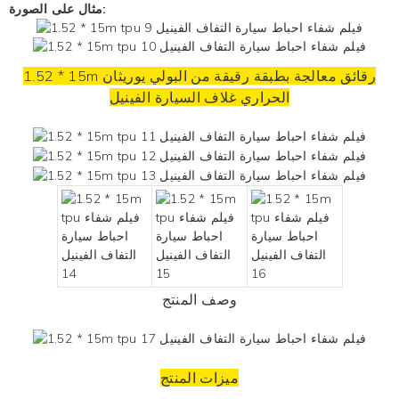
مثال على الصورة:
1.52 * 15m رقائق معالجة بطبقة رقيقة من البولي يوريثان
الحراري
غلاف السيارة
الفينيل
وصف المنتج
ميزات المنتج