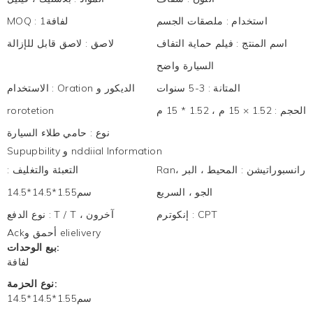
استخدام
:
ملصقات الجسم
لفافة1
:
MOQ
اسم المنتج
:
فيلم حماية التفاف
لاصق
:
لاصق قابل للإزالة
السيارة واضح
المتانة
:
3-5 سنوات
Oration الديكور و
:
الاستخدام
الحجم
:
1.52 × 15 م ، 1.52 * 15 م
rorotetion
نوع
:
حامي طلاء السيارة
Supupbility و nddiial Information
Ranرانسبوراتيشن
:
المحيط ، البر ،
التعبئة والتغليف
:
الجو ، السريع
سم1.55*14.5*14.5
CPT
:
إنكوترم
T / T ، آخرون
:
نوع الدفع
Ackأحمق و elielivery
بيع الوحدات:
لفافة
نوع الحزمة:
سم1.55*14.5*14.5