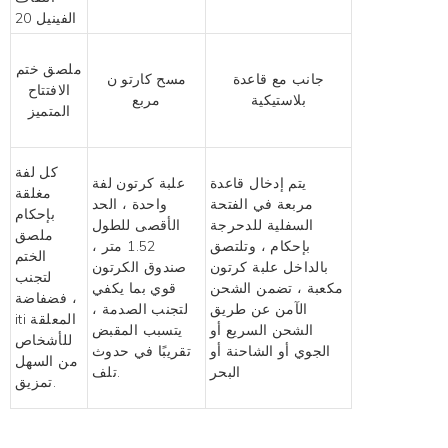
ملصق ختم
جانب مع قاعدة
مسح كارتو
ن
الافتتاح
بلاستيكية
مربع
المتميز
كل لفة
يتم إدخال قاعدة
علبة كرتون لفة
مغلقة
مربعة في الفتحة
واحدة ، الحد
بإحكام
السفلية للدحرجة
الأقصى للطول
ملصق
بإحكام ، وتلتصق
1.52 متر ،
الختم
بالداخل
علبة كرتون
صندوق الكرتون
لتجنب
مكعبة ، تضمن الشحن
قوي بما يكفي
فضفاضة ،
الآمن عن طريق
لتجنب الصدمة ،
المعلقة
iti
الشحن السريع أو
يتسبب المقبض
للأشخاص
الجوي أو الشاحنة أو
تقريبًا في حدوث
من السهل
البحر
تلف.
تمزيق.