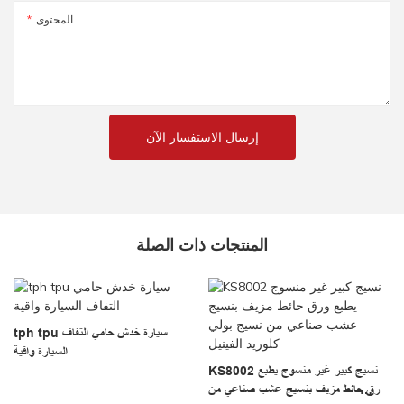
المحتوى
إرسال الاستفسار الآن
المنتجات ذات الصلة
tph tpu سيارة خدش حامي التفاف
ة
السيارة واقية
KS8002 نسيج كبير غير منسوج يطبع
ورق حائط مزيف بنسيج عشب صناعي من