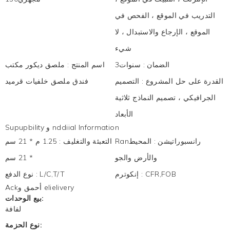
التدريب في الموقع ، الفحص في
الموقع ، الإرجاع والاستبدال ، لا
شيء
الضمان
:
سنوات3
اسم المنتج
:
ملصق ديكور مكتب
القدرة على حل المشروع
:
التصميم
فندق ملصق خلفيات قرميد
الجرافيكي ، تصميم النماذج ثلاثية
الأبعاد
Supupbility و nddiial Information
Ranرانسبوراتيشن
:
المحيط
التعبئة والتغليف
:
1.25 م * 21 سم
والأرض والجو
* 21 سم
CFR,FOB
:
إنكوترم
L/C,T/T
:
نوع الدفع
Ackأحمق و elielivery
بيع الوحدات:
لفافة
نوع الحزمة: