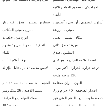
الجرافيكي ، تصميم النماذج ثلاثية
الأبعاد
أسلوب التصميم
:
أوروبي ، آسيوي ،
سيناريو التطبيق
:
فندق ، فيلا ، بار
صيني ، مزرعة
المنزل ، مبنى المكاتب
مكان المنشأ
:
الصين
انواع من
:
خلفيات
ميزة
:
لاصق ذاتي
اتفاقية الشحن السريع
:
مقاوم
التطبيق
:
فندق
للماء
اسم العلامة التجارية
:
هونغتاى
نوع
:
أفلام الأثاث
درجة حرارة الحرارة
:
أكثر من +
لاصق مذيب
:
دائم ، قابل للإزالة
120 درجة مئوية
اللون
:
ألوان مختلفة
الحجم
:
61 سم / 122 سم * 50 م
اصدار الصحيفه
:
70 جرام ورق
سمك اللاصق
:
25 ميكرومتر
خدمة ما بعد البيع
:
الدعم الفني عبر
سمك الفيلم (مع الغراء)
:
الإنترنت ، التثبيت في الموقع ،
مجهري150