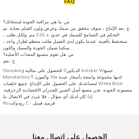
FAQ
س: ما هي مراقبة الجودة لمنتجاتك؟
ج: بعد الإنتاج ، سوف نتحقق من سمك وعرض ولون الفيلم بعناية. تم
التحكم في التسامح للسمك في حدود ± 0.02 مم. ولكل طلب ،
سنحتفظ بالعينة. عندما يكون لدى العميل طلب منتظم لطراز واحد ،
يمكننا ضمان الجودة والسمك واللون.
س: هل تقوم بتصنيع المعدات الأصلية؟
ج: نعم
Ooooking للحصول على مثالية Dالديكور ticticker Wجميع
Manufactory والمورد ؟ We لديها مجموعة واسعة بأسعار جيدة
لمساعدتك على الحصول على الإبداع. جميع خلفيات White Brick
مضمونة الجودة. نحن مصنع أصل الصين للجدران الاقتصادية الزخرفية.
إذا كان لديك أي سؤال ، فلا تتردد في الاتصال بنا.
قرميد فينيل
Roرودوكت C :
الحصول على اتصال معنا