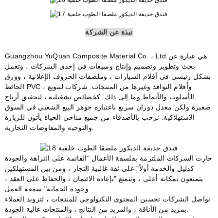
نبذة عن الشركة
Guangzhou YuQuan Composite Material Co. ، Ltd هي عبارة عن
بحث وتطوير وتصميم وإنتاج ومبيعات في إحدى الشركات ، وتعمل
بشكل رئيسي في أفلام السيارات ، وملصقات الحروف الإعلانية ، وورق
الحائط PVC ، وأفلام النوافذ وغيرها من المنتجات. شركات لتنويع
الأسلوب والأنماط وما إلى ذلك. كخصائص تشغيلية ، لتحقيق أرباح
صغيرة ولكن معدل دوران سريع باعتباره جوهر البيع الشعبي في السوق
الاستهلاكية. نرحب بالأصدقاء من جميع مناحي الحياة يأتون للزيارة
والتوجيه والمفاوضات التجارية.
حازت الشركات الملتزمة بفلسفة الأعمال "القائمة على النزاهة والجودة
كدليل والخدمة أولاً" على ثقة غالبية التجار ، ومن بين المستهلكين
يتمتعون بمكانة أعلى ، وتتمتع "بإعادة الائتمان ، والحفاظ على العقد ،
وجودة الحماية" سمعة العمل.
تواصل الشركات تحسين المحتوى التكنولوجي للمنتجات ، لتزويد العملاء
بمزيد من الأناقة ، والمزيد من النتائج ، والمنتجات عالية الجودة.