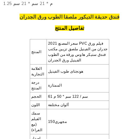
1.25 م * 21 سم * 21 سم
فندق حديقة الديكور ملصقا الطوب
ورق الجدران
تفاصيل المنتج
2021 سعر المصنع PVC فيلم
ورق
جدران من الفينيل
ملصق تزيين مكتب
المنتج
فندق ستيكر هاوس
ورقة من الطوب
الفينيل
ورق الجدران
العلامة
هونجتاى
طوب الفينيل
التجارية
درجة
الممتازة
المنتج
61 سم / 122 سم * 50 م
الحجم
ألوان مختلفة
اللون
سمك
الفيلم
مجهري150
(مع
الغراء)
اصدار