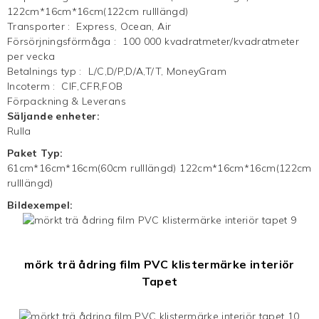
122cm*16cm*16cm(122cm rulllängd)
Transporter
:
Express, Ocean, Air
Försörjningsförmåga
:
100 000 kvadratmeter/kvadratmeter
per vecka
Betalnings typ
:
L/C,D/P,D/A,T/T, MoneyGram
Incoterm
:
CIF,CFR,FOB
Förpackning & Leverans
Säljande enheter:
Rulla
Paket Typ:
61cm*16cm*16cm(60cm rulllängd) 122cm*16cm*16cm(122cm
rulllängd)
Bildexempel:
mörk trä ådring film PVC klistermärke interiör
Tapet