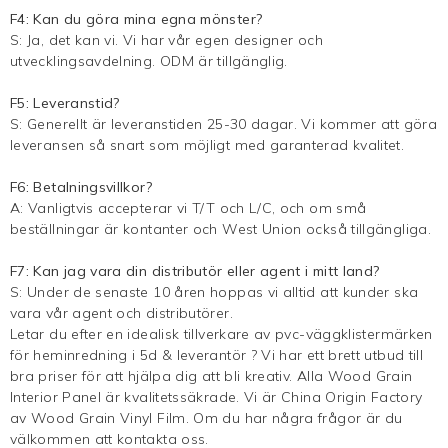
F4: Kan du göra mina egna mönster?
S: Ja, det kan vi. Vi har vår egen designer och
utvecklingsavdelning. ODM är tillgänglig.
F5: Leveranstid?
S: Generellt är leveranstiden 25-30 dagar. Vi kommer att göra
leveransen så snart som möjligt med garanterad kvalitet.
F6: Betalningsvillkor?
A: Vanligtvis accepterar vi T/T och L/C, och om små
beställningar är kontanter och West Union också tillgängliga.
F7: Kan jag vara din distributör eller agent i mitt land?
S: Under de senaste 10 åren hoppas vi alltid att kunder ska
vara vår agent och distributörer.
Letar du efter en idealisk tillverkare av pvc-väggklistermärken
för heminredning i 5d & leverantör ? Vi har ett brett utbud till
bra priser för att hjälpa dig att bli kreativ. Alla Wood Grain
Interior Panel är kvalitetssäkrade. Vi är China Origin Factory
av Wood Grain Vinyl Film. Om du har några frågor är du
välkommen att kontakta oss.