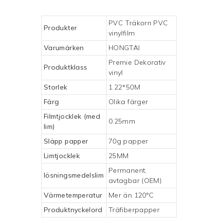
PVC Träkorn PVC
Produkter
vinylfilm
Varumärken
HONGTAI
Premie
Dekorativ
Produktklass
vinyl
Storlek
1.22*50M
Färg
Olika färger
Filmtjocklek (med
0.25mm
lim)
Släpp papper
70g papper
Limtjocklek
25MM
Permanent,
lösningsmedelslim
avtagbar (OEM)
Värmetemperatur
Mer än 120°C
Produktnyckelord
Träfiberpapper