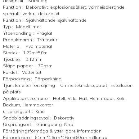
designstil
:
Samtidig
Funktion
:
Dekorativt, explosionssäkert, värmeisolerande,
specialtillverkat, dekorativt
Funktion
:
Självhäftande, självhäftande
Typ
:
Möbelfilmer
Ytbehandling
:
Präglat
Produktnamn
:
Trä textur
Material
:
Pvc material
Storlek
:
1,22m*50m
Tjocklek
:
0.12mm
Släpp papper
:
70gsm
Fördel
:
Vattentät
Förpackning
:
Förpackning
Tjänster efter försäljning
:
Online teknisk support, installation
på plats
Applikationsscenario
:
Hotell, Villa, Hall, Hemmabar, Kök,
Badrum, Hemmakontor
ursprungsort
:
Kina
Snabbladdningsavtal
:
Dekorativ
Ursprungsort
:
Guangdong, Kina
Försörjningsförmåga & ytterligare information
Förpackning
:
61cm*16cm*16cm(60cm rulllängd)