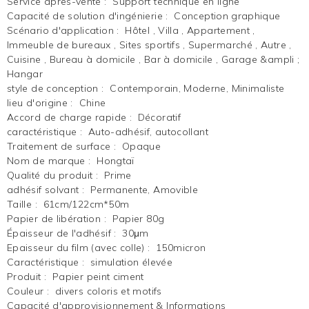
Service après-vente
:
Support technique en ligne
Capacité de solution d'ingénierie
:
Conception graphique
Scénario d'application
:
Hôtel , Villa , Appartement ,
Immeuble de bureaux , Sites sportifs , Supermarché , Autre ,
Cuisine , Bureau à domicile , Bar à domicile , Garage &ampli ;
Hangar
style de conception
:
Contemporain, Moderne, Minimaliste
lieu d'origine
:
Chine
Accord de charge rapide
:
Décoratif
caractéristique
:
Auto-adhésif, autocollant
Traitement de surface
:
Opaque
Nom de marque
:
Hongtaï
Qualité du produit
:
Prime
adhésif solvant
:
Permanente, Amovible
Taille
:
61cm/122cm*50m
Papier de libération
:
Papier 80g
Épaisseur de l'adhésif
:
30μm
Epaisseur du film (avec colle)
:
150micron
Caractéristique
:
simulation élevée
Produit
:
Papier peint ciment
Couleur
:
divers coloris et motifs
Capacité d'approvisionnement & Informations