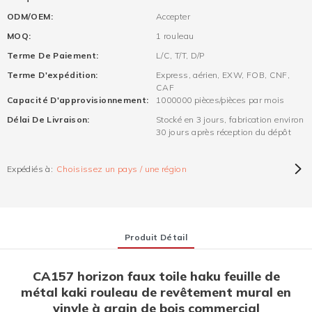
ODM/OEM:
Accepter
MOQ:
1 rouleau
Terme De Paiement:
L/C, T/T, D/P
Terme D'expédition:
Express, aérien, EXW, FOB, CNF,
CAF
Capacité D'approvisionnement:
1000000 pièces/pièces par mois
Délai De Livraison:
Stocké en 3 jours, fabrication environ
30 jours après réception du dépôt
Expédiés à:
Choisissez un pays / une région
Produit Détail
CA157 horizon faux toile haku feuille de
métal kaki rouleau de revêtement mural en
vinyle à grain de bois commercial