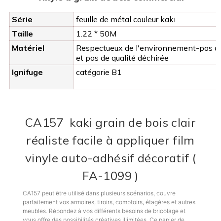
Série
feuille de métal couleur kaki
Taille
1.22 * 50M
Matériel
Respectueux de l'environnement-pas de 
et pas de qualité déchirée
Ignifuge
catégorie B1
CA157
kaki grain de bois clair
réaliste facile à appliquer film
vinyle auto-adhésif décoratif
(
FA-1099
)
CA157 peut être utilisé dans plusieurs scénarios, couvre
parfaitement vos armoires, tiroirs, comptoirs, étagères et autres
meubles. Répondez à vos différents besoins de bricolage et
vous offre des possibilités créatives illimitées. Ce papier de