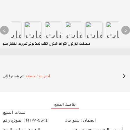
ملصقات الكرتون النوافذ الملون الكلب نمط بولي كلوريد الفينيل فيلم
اختر بلد / منطقة
تم شحنها إلي:
تفاصيل المنتج
سمات المنتج
الضمان
:
سنوات3
HTW-5541
:
نموذج رقم.
أسلوب التصميم
:
حديث ، صيني ،
التطبيق
:
مكتب البيت