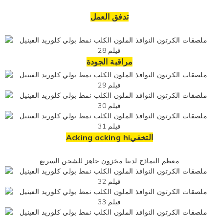
تدفق العمل
مراقبة الجودة
Acking acking hiالتخفي
معظم النماذج لدينا مخزون جاهز للشحن السريع