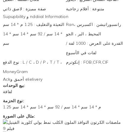
متنوعة
:
أفلام زجاجية
صفة مميزة
:
لاصق ذاتي
Supupbility و nddiial Information
Ranرانسبوراتيشن
:
اكسبرس ،
التعبئة والتغليف
:
1.25 م * 14 سم
المحيط ، البر ، الجو
* 14 سم / 92 سم * 14 سم * 14
القدرة على العرض
:
1000 لفة /
سم
لفات في الأسبوع
FOB,CFR,CIF
:
إنكوترم
L / C ، D / P ، T / T ،
:
نوع الدفع
MoneyGram
Ackأحمق و elielivery
بيع الوحدات:
لفافة
نوع الحزمة:
1.25 م * 14 سم * 14 سم / 92 سم * 14 سم * 14 سم
مثال على الصورة: