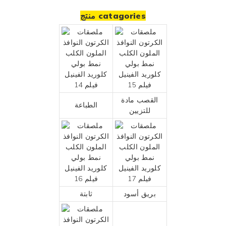
منتج catagories
القصب مادة
الطباعة
للتزيين
بريق أسود
ثابتة