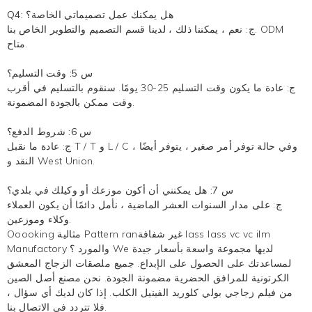
Q4: هل يمكنك عمل تصميماتي الخاصة؟
ج: نعم ، يمكننا ذلك ، لدينا قسم التصميم والتطوير الخاص بنا. ODM
متاح.
س 5: وقت التسليم؟
ج: عادة ما يكون وقت التسليم 25-30 يومًا. سنقوم بالتسليم في أقرب
وقت ممكن بالجودة المضمونة.
س 6: شروط الدفع؟
ج: عادة ما نقبل T / T و L / C ، وفي حالة توفر أمر صغير ، يتوفر أيضًا
النقد و West Union.
س 7: هل يمكنني أن أكون موزعك أو وكيلك في بلدي؟
ج: على مدار السنوات العشر الماضية ، نأمل دائمًا أن يكون العملاء
وكلاء وموزعين.
Ooooking مثالية Pattern ranغير شفافة lass lass vc vc ilm
Manufactory والمورد ؟ We لديها مجموعة واسعة بأسعار جيدة
لمساعدتك على الحصول على الإبداع. جميع ملصقات الزجاج المعشق
الكرتونية للمرافق الحضرية مضمونة الجودة. نحن مصنع أصل الصين
من فيلم زجاجي بولي كلوريد الفينيل الكلب. إذا كان لديك أي سؤال ،
فلا تتردد في الاتصال بنا.