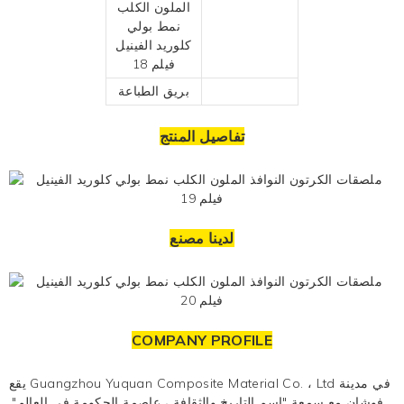
بريق الطباعة
تفاصيل المنتج
لدينا مصنع
COMPANY PROFILE
يقع Guangzhou Yuquan Composite Material Co. ، Ltd في مدينة
فوشان مع سمعة "اسم التاريخ والثقافة ، عاصمة الحكومة في العالم".