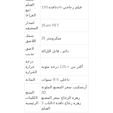
الفيلم
فيلم زجاجي
نافذة 130um
(مع
الغراء)
اصدار
25um PET
الصحيفه
سمك
25 ميكرومتر
اللاصق
لاصق
دائم ، قابل للإزالة
مذيب
درجة
أكثر من + 120 درجة مئوية
حرارة
الحرارة
داخلي 5-8 سنوات
المتانة
أرتسكيب سعر المصنع الملونة
3D
المنتج
زهرة الزجاج سعر المصنع
الكلمات
الباب 3d زهرة زجاج نافذة
الرئيسية
الفيلم