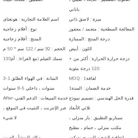
ياباني
ميزة
:
لاصق ذاتي
اسم العلامة التجارية
:
هونغتاى
المعالجة السطحية
:
متجمد / محفور
نوع
:
أفلام زجاجية
درجة المنتج
:
الممتازة
المنتج
:
أفلام زجاجية
اللون
:
أبيض
الحجم
:
92 سم / 122 سم * 50 م
درجة حرارة الحرارة
:
أكثر من +
سمك الفيلم (مع الغراء)
:
أم130
120 درجة مئوية
لفافة1
:
MOQ
المتانة
:
في الهواء الطلق 1-3
خدمة الضمان
:
السنة1
سنوات ، داخلي 5-8 سنوات
قدرة الحل الهندسي
:
تصميم نموذج
After-خدمة المبيعات
:
الدعم الفني
ثلاثي الأبعاد
عبر الإنترنت ، التثبيت في الموقع ،
سيناريو التطبيق
:
بار منزلي ،
لا شيء
مكتب منزلي ، حمام ، مطبخ
اتفاقية الشحن السريع
:
ديكور
مكان المنشأ
:
الصين