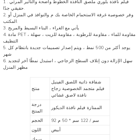
فيلم نافذة بلوري
ملصق النافذة
الخطوط واضحة والتأثير المرئي
.
1
حقيقي جدًا.
2. وفر خصوصية غرفة الاستحمام الخاصة بك
م والنوافذ في المنزل أو
المكتب.
3. يأتي مع الغراء ، البناء البسيط والمريح
4. مادة PET ، مقاومة للماء ، مقاومة للرطوبة ، مقاومة للزيت ، سهلة
التنظيف
5. يوجد أكثر من 500 نمط ، ويتم إصدار تصميمات جديدة بانتظام كل
شهر
6. سهل الإزالة دون إتلاف السطح الزجاجي ، استبدل نمطًا آخر لتجديد
مظهر المنزل
شفافة ذاتية اللصق الفينيل
فيلم متجمد الخصوصية زجاج
منتج
نافذة لاصق غشائي
درجة
الممتازة
فيلم نافذة الديكور
المنتج
92 سم / 122 سم * 50 م
الحجم
أبيض
اللون
سمك