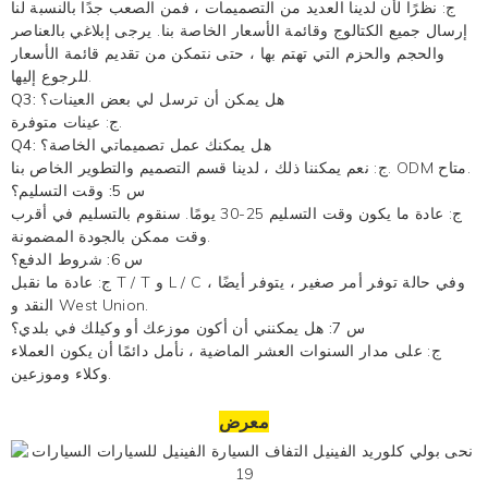
ج: نظرًا لأن لدينا العديد من التصميمات ، فمن الصعب جدًا بالنسبة لنا
إرسال جميع الكتالوج وقائمة الأسعار الخاصة بنا. يرجى إبلاغي بالعناصر
والحجم والحزم التي تهتم بها ، حتى نتمكن من تقديم قائمة الأسعار
للرجوع إليها.
Q3: هل يمكن أن ترسل لي بعض العينات؟
ج: عينات متوفرة.
Q4: هل يمكنك عمل تصميماتي الخاصة؟
ج: نعم يمكننا ذلك ، لدينا قسم التصميم والتطوير الخاص بنا. ODM متاح.
س 5: وقت التسليم؟
ج: عادة ما يكون وقت التسليم 25-30 يومًا. سنقوم بالتسليم في أقرب
وقت ممكن بالجودة المضمونة.
س 6: شروط الدفع؟
ج: عادة ما نقبل T / T و L / C ، وفي حالة توفر أمر صغير ، يتوفر أيضًا
النقد و West Union.
س 7: هل يمكنني أن أكون موزعك أو وكيلك في بلدي؟
ج: على مدار السنوات العشر الماضية ، نأمل دائمًا أن يكون العملاء
وكلاء وموزعين.
معرض