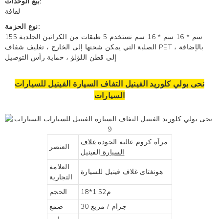
بيع الوحدات:
لفافة
نوع الحزمة:
155 سم * 16 سم * 16 سم نستخدم 5 طبقات من الكراتين الجلدية
الصلبة التي يمكن شحنها إلى الخارج ، تغليف شفاف PET ، بالإضافة
إلى قطن اللؤلؤ ، حماية رأس التوصيل
نحى بولي كلوريد الفينيل التفاف السيارة الفينيل للسيارات
السيارات
مرآة كروم عالية الجودة
غلاف
العنصر
السيارة
الفينيل
العلامة
هونغتاى
غلاف فينيل للسيارة
التجارية
م1.52*18
الحجم
30 جرام / مربع
صمغ