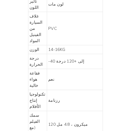
تأثير
لون مات
اللون
غلاف
السيارة
PVC
من
الفينيل
المواد
14-16KG
الوزن
درجة
-40 إلى +120 درجة
الحرارة
فقاعة
نعم
هواء
خالية
تكنولوجيا
رزنامة
إنتاج
الأفلام
سمك
الفيلم
120 ميكرون ، 4.8 مل
(مع