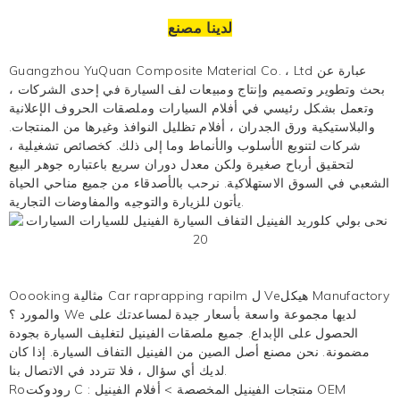
لدينا مصنع
Guangzhou YuQuan Composite Material Co. ، Ltd عبارة عن
بحث وتطوير وتصميم وإنتاج ومبيعات لف السيارة في إحدى الشركات ،
وتعمل بشكل رئيسي في أفلام السيارات وملصقات الحروف الإعلانية
والبلاستيكية
ورق الجدران
، أفلام تظليل النوافذ وغيرها من المنتجات.
شركات لتنويع الأسلوب والأنماط وما إلى ذلك. كخصائص تشغيلية ،
لتحقيق أرباح صغيرة ولكن معدل دوران سريع باعتباره جوهر البيع
الشعبي في السوق الاستهلاكية. نرحب بالأصدقاء من جميع مناحي الحياة
يأتون للزيارة والتوجيه والمفاوضات التجارية.
Ooooking مثالية Car raprapping rapilm ل Veهيكل Manufactory
والمورد ؟ We لديها مجموعة واسعة بأسعار جيدة لمساعدتك على
الحصول على الإبداع. جميع ملصقات الفينيل لتغليف السيارة بجودة
مضمونة. نحن مصنع أصل الصين من الفينيل التفاف السيارة. إذا كان
لديك أي سؤال ، فلا تتردد في الاتصال بنا.
أفلام الفينيل OEM
منتجات الفينيل المخصصة
>
Roرودوكت C :