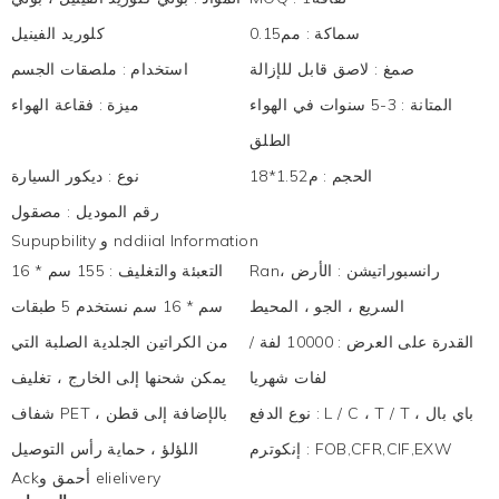
سماكة
:
مم0.15
كلوريد الفينيل
صمغ
:
لاصق قابل للإزالة
استخدام
:
ملصقات الجسم
المتانة
:
3-5 سنوات في الهواء
ميزة
:
فقاعة الهواء
الطلق
الحجم
:
م1.52*18
نوع
:
ديكور السيارة
رقم الموديل
:
مصقول
Supupbility و nddiial Information
Ranرانسبوراتيشن
:
الأرض ،
التعبئة والتغليف
:
155 سم * 16
السريع ، الجو ، المحيط
سم * 16 سم نستخدم 5 طبقات
القدرة على العرض
:
10000 لفة /
من الكراتين الجلدية الصلبة التي
لفات شهريا
يمكن شحنها إلى الخارج ، تغليف
L / C ، T / T ، باي بال
:
نوع الدفع
شفاف PET ، بالإضافة إلى قطن
FOB,CFR,CIF,EXW
:
إنكوترم
اللؤلؤ ، حماية رأس التوصيل
Ackأحمق و elielivery