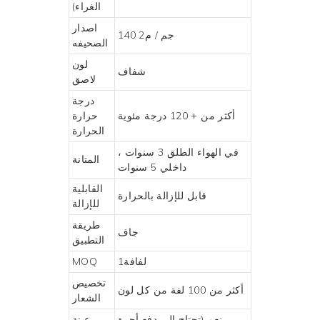
الغراء)
اصدار
140 جم / م2
الصحيفه
لون
شفاف
لاصق
درجة
أكثر من + 120 درجة مئوية
حرارة
الحرارة
في الهواء الطلق 3 سنوات ،
المتانة
داخلي 5 سنوات
القابلية
قابل للإزالة بالحرارة
للإزالة
طريقة
جاف
التطبيق
لفافة1
MOQ
تخصيص
أكثر من 100 لفة من كل لون
الشعار
نعم (تحتاج إلى دفع أجرة
عينة