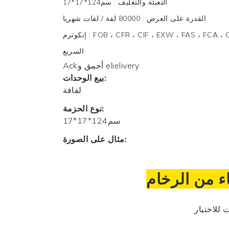
التعبئة والتغليف
:
سم124*17*17
القدرة على العرض
:
80000 لفة / لفات شهريا
FOB ، CFR ، CIF ، EXW ، FAS ، F ، التوصيل
:
إنكوترم
السريع
Ackأحمق و elielivery
بيع الوحدات:
لفافة
نوع الحزمة:
سم124*17*17
مثال على الصورة:
ء من الرخام