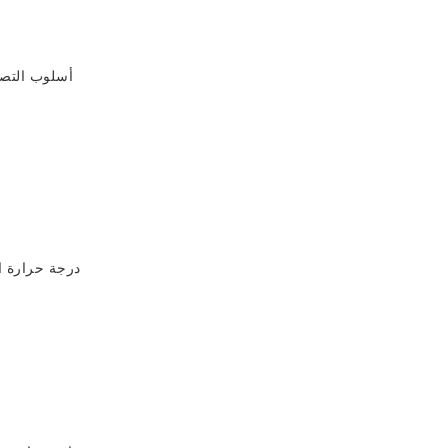
أسلوب التص
درجة حرارة ا