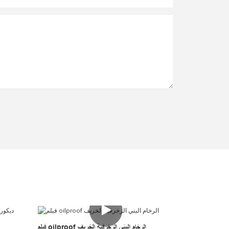
فيلم oilproof الرخام البني الزخرفية الخريف