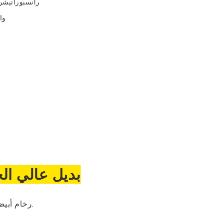
Ranرانسبوراتيش
T / T
بديل عالي ال
لفات للاختيار.
رخام أبي