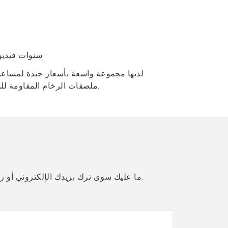
10 سنوات فيدي
ملصقات الرخام المقاومة للماء مضمونة الجودة. نحن مصنع أصل الصين للرخام البديل اللاصق. إذا كان لديك أي سؤال ، فلا تتردد في الاتصال بنا.
ما عليك سوى ترك بريدك الإلكتروني أو رقم هاتفك في نموذج الاتصال حتى نتمكن من إرسال عرض أسعار مجاني لك لمجموعة واسعة من التصميمات.