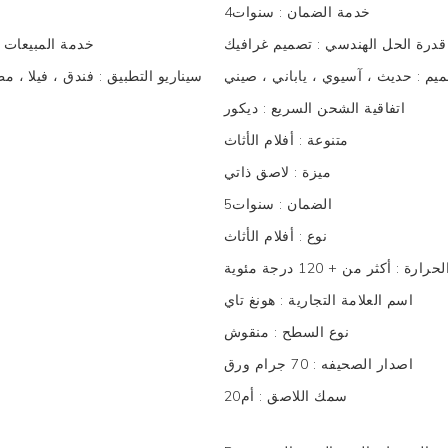
خدمة الضمان
:
سنوات4
قدرة الحل الهندسي
:
تصميم غرافيك
After-خدمة المبيعات
ميم
:
حديث ، آسيوي ، ياباني ، صيني
سيناريو التطبيق
:
فندق ، فيلا ، م
اتفاقية الشحن السريع
:
ديكور
متنوعة
:
أفلام الأثاث
ميزة
:
لاصق ذاتي
الضمان
:
سنوات5
نوع
:
أفلام الأثاث
لحرارة
:
أكثر من + 120 درجة مئوية
اسم العلامة التجارية
:
هونغ تاي
نوع السطح
:
منقوش
اصدار الصحيفه
:
70 جرام ورق
سمك اللاصق
:
أم20