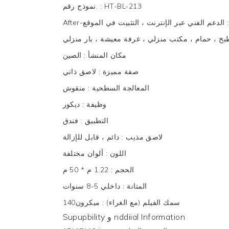
HT-BL-213
:
نموذج رقم.
:
الدعم الفني عبر الإنترنت ، التثبيت في الموقع
طبخ ، حمام ، مكتب منزلي ، غرفة معيشة ، بار منزلي
مكان المنشأ
:
الصين
صفة مميزة
:
لاصق ذاتي
المعالجة السطحية
:
منقوش
وظيفة
:
ديكور
التطبيق
:
فندق
لاصق مذيب
:
دائم ، قابل للإزالة
اللون
:
ألوان مختلفة
الحجم
:
1.22 م * 50 م
المتانة
:
داخلي 5-8 سنوات
سمك الفيلم (مع الغراء)
:
ميكرون140
Supupbility و nddiial Information