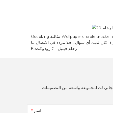
Ooooking مثالية Wallpaper ararble articker ananufactory والمورد ؟ We لديها مجموعة واسعة بأسعار جيدة لمساعدتك على الحصول على الإبداع. جميع
رخام فينيل
Roرودوكت C :
اسم