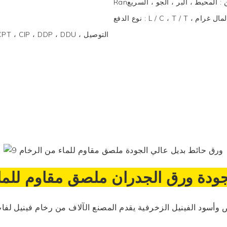
ن
:
المحيط ، البر ، الجو ، السريع
L / C ،  ، والمال غرام
:
نوع الدفع
CA ، CPT ، CIP ، DDP ، DDU
جودة
ورق الجدران
ملصق مقاوم للما
ض وأسود
الفينيل الزخرفية
يقدم المصنع الآلاف من
رخام فينيل