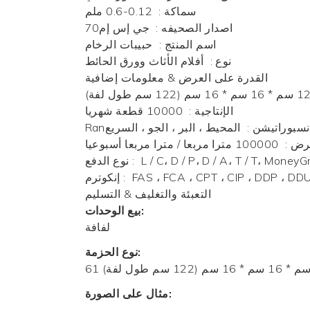
سماكة
:
0.12-0.6 ملم
اصدار الصحيفه
:
جي إس إم70
اسم المنتج
:
حبيبات الرخام
نوع
:
أفلام الأثاث وورق الحائط
القدرة على العرض & معلومات إضافية
الإنتاجية
:
10000 قطعة شهريا
Rرانسبوراتيشن
:
المحيط ، البر ، الجو ، السريع
عرض
:
100000 مترا مربعا / مترا مربعا أسبوعيا
L / C، D / P، D / A، T / T، Mone
:
نوع الدفع
:
إنكوترم
التعبئة والتغليف & التسليم
بيع الوحدات:
لفافة
نوع الحزمة:
مثال على الصورة: