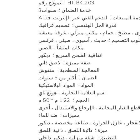
HT-BK-203
:
نموذج رقم.
خدمة الضمان
:
سنوات3
Af-خدمة المبيعات
:
الدعم الفني عبر الإنترنت
قدرة الحل الهندسي
:
تصميم غرافيك
ى ، مطبخ ، حمام ، مكتب منزلي ، غرفة معيشة
وب التصميم
:
حديث ، آسيوي ، صيني ، فرنسي
مكان المنشأ
:
الصين
اتفاقية الشحن السريع
:
ديكور
صفة مميزة
:
لاصق ذاتي
المعالجة السطحية
:
منقوش
الضمان
:
أكثر من 5 سنوات
المواد
:
المواد البلاستيكية
اسم العلامة التجارية
:
هونغ تاي
الحجم
:
1.22 م * 50 م
ع الغيار المجانية ، الإرجاع والاستبدال ، أخرى
مميزات
:
ضد للماء
انفجار ، عازل للحرارة ، صناعة مخصصة ، ديكور
ميزة
:
ذاتية اللصق ، ذاتية اللصق
التطبيق
:
شقة منزلية ، ديكور داخلي