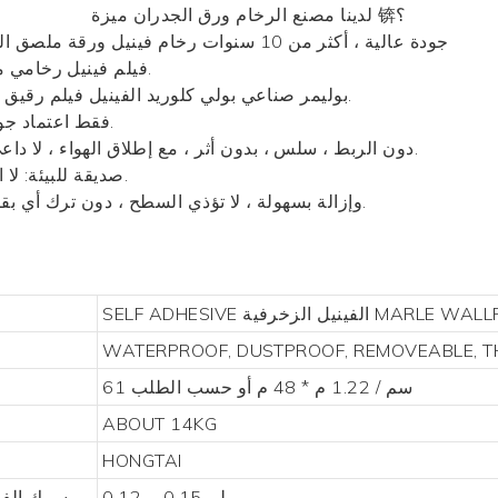
ميزة 锛؟
لدينا مصنع الرخام
ورق الجدران
1 ، جودة عالية ، أكثر من 10 سنوات
رخام فينيل
ورقة ملصق الش
2 ، فيلم فينيل رخامي مصبوب مع تقنية خالية من الفقاعات الهوائية.
3 ، بوليمر صناعي بولي كلوريد الفينيل فيلم رقيق ، التركيب الجزيئي مستقر ، اللون لن يتلاشى.
4 ، فقط اعتماد جودة رائعة من الغراء يوفر أفضل وظيفة لزجة.
5 ، دون الربط ، سلس ، بدون أثر ، مع إطلاق الهواء ، لا داعي للقلق فقاعة ، ضمان سلامة سطح الديكور.
6 ، صديقة للبيئة: لا الطلاء ، الإنسان والطبيعي تنتج أي تلوث سام.
7 ، easywrapping ، وإزالة بسهولة ، لا تؤذي السطح ، دون ترك أي بقايا ، وتحقيق تأثيرات مذهلة.
MARLE WALL
الفينيل الزخرفية
SELF ADHESIVE
WATERPROOF, DUSTPROOF, REMOVEABLE, T
61 سم / 1.22 م * 48 م أو حسب الطلب
ABOUT 14KG
HONGTAI
0.12 ~ 0.15 ملم
سمك الفيل