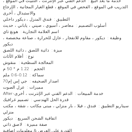
خدمة ما بعد البيع
:
الدعم الفني عبر الإنترنت ، التثبيت في الموقع ،
التدريب في الموقع ، الفحص في الموقع ، قطع الغيار المجانية ، الإرجاع
والاستبدال ، أخرى
التطبيق
:
فندق المنزل ، ديكور داخلي
أسلوب التصميم
:
معاصر ، آسيوي ، صيني ، ياباني ، حديث
اسم العلامة التجارية
:
هونغ تاي
وظيفة
:
ديكور ، مقاوم للانفجار ، عازل للحرارة ، صناعة مخصصة ،
ديكور
ميزة
:
ذاتية اللصق ، ذاتية اللصق
نوع
:
أفلام الأثاث
المعالجة السطحية
:
منقوش
الحجم
:
1.22 م * 50 م
سماكة
:
0.12-0.6 ملم
اصدار الصحيفه
:
جي إس إم70
مميزات
:
عزل الصوت
After-خدمة المبيعات
:
الدعم الفني عبر الإنترنت ، أخرى
قدرة الحل الهندسي
:
تصميم غرافيك
سيناريو التطبيق
:
فندق ، فيلا ، بار منزلي ، مبنى مكاتب ، شقة ، مكتب
منزلي
اتفاقية الشحن السريع
:
ديكور
صفة مميزة
:
لاصق ذاتي
القدرة على العرض & معلومات إضافية