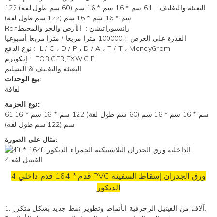
التعبئة والتغليف
:
61 سم * 16 سم * 16 سم (60 سم طول لفة) 122
سم * 16 سم * 16 سم (122 سم طول لفة)
Ranرانسبوراتيشن
:
الأرض والجو والمحيط
القدرة على العرض
:
100000 مترا مربعا / مترا مربعا أسبوعيا
L / C ، D / P ، D / A ، T / T ، MoneyGram
:
نوع الدفع
FOB,CFR,EXW,CIF
:
إنكوترم
التعبئة والتغليف & التسليم
بيع الوحدات:
لفافة
نوع الحزمة:
61 سم * 16 سم * 16 سم (60 سم طول لفة) 122 سم * 16 سم * 16
سم (122 سم طول لفة)
مثال على الصورة:
ورق الجدران
إسقاط السفينة
4 قدم * 164 قدم داخلي PVC
الديكور
الأنماط وتطوير نمط جديد بشكل متكرر.
1. آلاف من
الفينيل الزخرفية