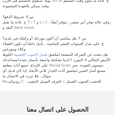
ج: عادة ما يكون وقت التسليم 25-30 يومًا. سنقوم بالتسليم في أقرب
وقت ممكن بالجودة المضمونة.
س 6: شروط الدفع؟
ج: عادة ما نقبل T / T و L / C ، وفي حالة توفر أمر صغير ، يتوفر أيضًا
النقد و West Union.
س 7: هل يمكنني أن أكون موزعك أو وكيلك في بلدي؟
ج: على مدار السنوات العشر الماضية ، نأمل دائمًا أن يكون العملاء
وكلاء وموزعين.
هل تبحث عن الشركة المصنعة لملصق
فينيل الحبوب الخشبية
البلوط
الأبيض المثالي & المورد ؟ لدينا تشكيلة واسعة بأسعار جيدة لمساعدتك
على الإبداع. جميع أثاث مطعم Wood Grain مضمون الجودة. نحن
مصنع أصل الصين لملصق أثاث الجدار ثلاثي الأبعاد. إذا كان لديك أي
سؤال ، فلا تتردد في الاتصال بنا.
الخشب الحبوب الفينيل
>
العرف الفينيل الخشب
Roرودوكت C :
الحصول على اتصال معنا