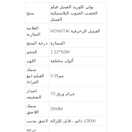
بولي كلوريد الفينيل فيلم
الخشب الحبوب البلاستيكية
منتج
الفينيل
العلامة
الفينيل الزخرفية
HONGTAI
التجارية
الممتازة
درجة المنتج
1.22*50M
الحجم
ألوان مختلفة
اللون
سمك
مم0.25
الفيلم (مع
الغراء)
اصدار
70 جرام ورق
الصحيفه
سمك
25MM
اللاصق
دائم ، قابل للإزالة (OEM)
لاصق مذيب
درجة