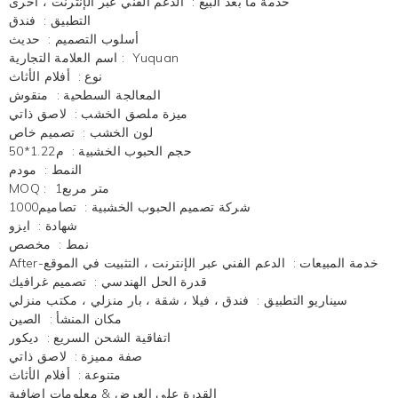
خدمة ما بعد البيع
:
الدعم الفني عبر الإنترنت ، أخرى
التطبيق
:
فندق
أسلوب التصميم
:
حديث
Yuquan
:
اسم العلامة التجارية
نوع
:
أفلام الأثاث
المعالجة السطحية
:
منقوش
ميزة ملصق الخشب
:
لاصق ذاتي
لون الخشب
:
تصميم خاص
حجم الحبوب الخشبية
:
م1.22*50
النمط
:
مودم
متر مربع1
:
MOQ
شركة تصميم الحبوب الخشبية
:
تصاميم1000
شهادة
:
ايزو
نمط
:
مخصص
After-خدمة المبيعات
:
الدعم الفني عبر الإنترنت ، التثبيت في الموقع
قدرة الحل الهندسي
:
تصميم غرافيك
سيناريو التطبيق
:
فندق ، فيلا ، شقة ، بار منزلي ، مكتب منزلي
مكان المنشأ
:
الصين
اتفاقية الشحن السريع
:
ديكور
صفة مميزة
:
لاصق ذاتي
متنوعة
:
أفلام الأثاث
القدرة على العرض & معلومات إضافية