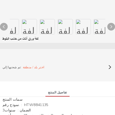
لفة ورق أثاث من خشب البلوط
اختر بلد / منطقة
تم شحنها إلي:
تفاصيل المنتج
سمات المنتج
HTW8841135
:
نموذج رقم.
الضمان
:
سنوات3