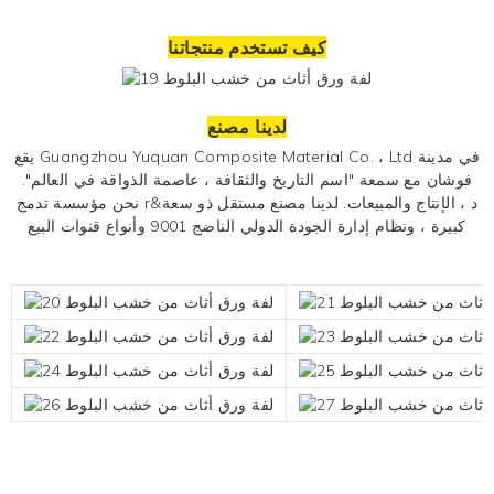
كيف تستخدم منتجاتنا
لدينا مصنع
يقع Guangzhou Yuquan Composite Material Co. ، Ltd في مدينة
فوشان مع سمعة "اسم التاريخ والثقافة ، عاصمة الذواقة في العالم".
نحن مؤسسة تدمج r&د ، الإنتاج والمبيعات. لدينا مصنع مستقل ذو سعة
كبيرة ، ونظام إدارة الجودة الدولي الناضج 9001 وأنواع قنوات البيع