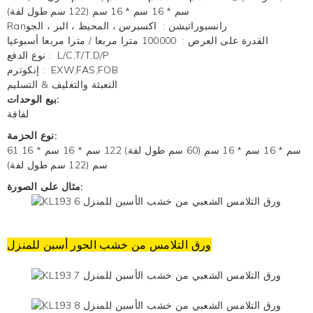
سم * 16 سم * 16 سم (122 سم طول لفة)
Ranرانسبوراتيشن
:
اكسبرس ، المحيط ، البر ، الجو
القدرة على العرض
:
100000 مترا مربعا / مترا مربعا أسبوعيا
L/C,T/T,D/P
:
نوع الدفع
EXW,FAS,FOB
:
إنكوترم
التعبئة والتغليف & التسليم
بيع الوحدات:
لفافة
نوع الحزمة:
61 سم * 16 سم * 16 سم (60 سم طول لفة) 122 سم * 16 سم * 16
سم (122 سم طول لفة)
مثال على الصورة:
ورق التلامس من خشب الحور أسبن للمنزل