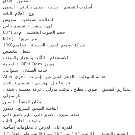
التطبيق
:
فندق
أسلوب التصميم
:
حديث ، صيني ، ياباني ، آسيوي
نوع
:
أفلام الأثاث
المعالجة السطحية
:
منقوش
لون الخشب
:
تصميم خاص
حجم الحبوب الخشبية
:
م1.22*50
متر مربع1
:
MOQ
شركة تصميم الحبوب الخشبية
:
تصاميم1000
نمط
:
مخصص
الاستخدام
:
الأثاث والجدار والسقف
OEM Odm مقبول
:
الخدمة
خدمة الضمان
:
سنوات3
After-خدمة المبيعات
:
الدعم الفني عبر الإنترنت ، أخرى
قدرة الحل الهندسي
:
تصميم غرافيك
سيناريو التطبيق
:
فندق ، مطبخ ، مكتب منزلي ، غرفة معيشة ، شقة ،
بار منزلي
مكان المنشأ
:
الصين
اتفاقية الشحن السريع
:
ديكور
صفة مميزة
:
لاصق ذاتي ، غير لاصق ذاتي
متنوعة
:
أفلام الأثاث
القدرة على العرض & معلومات إضافية
التعبئة والتغليف
:
61 سم * 16 سم * 16 سم (60 سم طول لفة) 122