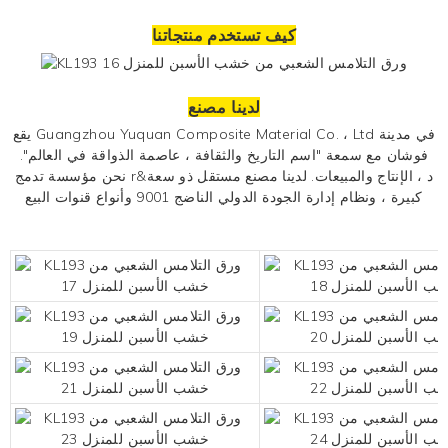
كيف تستخدم منتجاتنا
لدينا مصنع
يقع Guangzhou Yuquan Composite Material Co. ، Ltd في مدينة
فوشان مع سمعة "اسم التاريخ والثقافة ، عاصمة الذواقة في العالم".
نحن مؤسسة تدمج r&د ، الإنتاج والمبيعات. لدينا مصنع مستقل ذو سعة
كبيرة ، ونظام إدارة الجودة الدولي الناضج 9001 وأنواع قنوات البيع