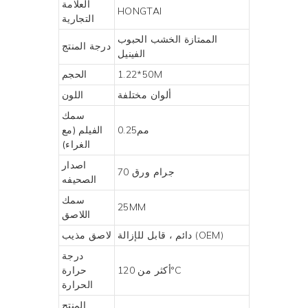
العلامة
HONGTAI
التجارية
الممتازة
الخشب الحبوب
درجة المنتج
الفينيل
1.22*50M
الحجم
ألوان مختلفة
اللون
سمك
مم0.25
الفيلم (مع
الغراء)
اصدار
70 جرام ورق
الصحيفه
سمك
25MM
اللاصق
دائم ، قابل للإزالة (OEM)
لاصق مذيب
درجة
أكثر من 120°C
حرارة
الحرارة
المنتج