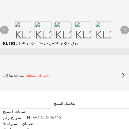
KL193 ورق التلامس الشعبي من خشب الأسبن للمنزل
اختر بلد / منطقة
تم شحنها إلي:
تفاصيل المنتج
سمات المنتج
HTW1152335113
:
نموذج رقم.
الضمان
:
سنوات3