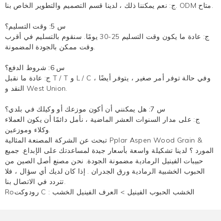
ج: نعم يمكننا ذلك ، لدينا قسم التصميم والتطوير الخاص بنا. ODM متاح.
س 5: وقت التسليم؟
ج: عادة ما يكون وقت التسليم 25-30 يومًا. سنقوم بالتسليم في أقرب
وقت ممكن بالجودة المضمونة.
س 6: شروط الدفع؟
ج: عادة ما نقبل T / T و L / C ، وفي حالة توفر أمر صغير ، يتوفر أيضًا
النقد و West Union.
س 7: هل يمكنني أن أكون موزعك أو وكيلك في بلدي؟
ج: على مدار السنوات العشر الماضية ، نأمل دائمًا أن يكون العملاء
وكلاء وموزعين.
تبحث عن الشركة المصنعة المثالية Pplar Aspen Wood Grain &
المورد ؟ لدينا تشكيلة واسعة بأسعار جيدة لمساعدتك على الإبداع. جميع
حبيبات الفينيل الرمادية مضمونة الجودة. نحن مصنع أصل الصين من
الحبوب الخشبية الرمادية
ورق الجدران
. إذا كان لديك أي سؤال ، فلا
تتردد في الاتصال بنا.
الخشب الحبوب الفينيل
>
العرف الفينيل الخشب
Roرودوكت C :