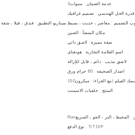
خدمة الضمان
:
سنوات3
قدرة الحل الهندسي
:
تصميم غرافيك
ب التصميم
:
معاصر ، حديث ، بسيط
سيناريو التطبيق
:
فندق ، فيلا ، شقة
مكان المنشأ
:
الصين
صفة مميزة
:
لاصق ذاتي
اسم العلامة التجارية
:
هونغتاى
لاصق مذيب
:
دائم ، قابل للإزالة
اصدار الصحيفه
:
80 جرام ورق
مك الفيلم (مع الغراء)
:
ميكرون150
المنتج
:
خلفيات الاسمنت
ن
:
المحيط ، البر ، الجو ، السريع
T/T,D/P
:
نوع الدفع