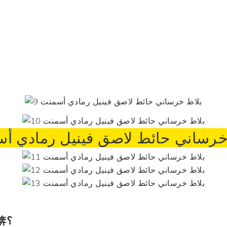
خرساني حائط لاصق فينيل رمادي أ
ميزة 锛؟