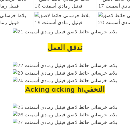
تدفق العمل
Acking acking hiالتخفي