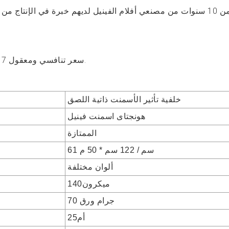
 من تصاميم الأنماط
6. سعر تنافسي ومعقول 7 ، تطبيق جاف ، سهل التركيب وسهل التنظيف.
خلفية تأثير الأسمنت ذاتية اللصق
هونجتاى
اسمنت فينيل
الممتازة
61 سم / 122 سم * 50 م
ألوان مختلفة
ميكرون140
70 جرام ورق
أم25