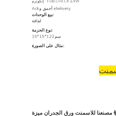
FOB,CFR,CIF,EXW
:
إنكوترم
Ackأحمق و elielivery
بيع الوحدات:
لفافة
نوع الحزمة:
سم122*15*15
مثال على الصورة:
سمنت
مصنعنا للاسمنت
ورق الجدران